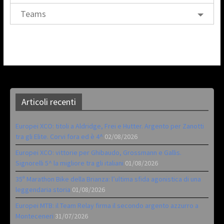
Teams
Articoli recenti
Europei XCO: titoli a Aldridge, Frei e Hutter. Argento per Zanotti
tra gli Elite. Corvi fora ed è 4^
02/08/2026
Europei XCO: vittorie per Ghibaudo, Grossmann e Gallis.
Signorelli 5^ la migliore tra gli italiani
01/08/2026
35ª Marathon Bike della Brianza: l’ultima sfida agonistica di una
leggendaria storia
01/08/2026
Europei MTB: il Team Relay firma il secondo argento azzurro a
Monteceneri
31/07/2026