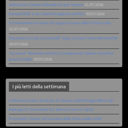
Attenzione: Samara Maxwell sta per tornare
31/07/2026
Europei MTB: a Juri Zanotti l’argento nell’XCC
30/07/2026
Il 6 settembre l’esordio di Coppa Toscana della Gf Pinocchio
31/07/2026
Situazione circuiti Contest360° dopo la Gran Fondo Marradi MTB
30/07/2026
“Au revoir” Monselice in Rosa. Il campionato italiano marathon
passa a Gallio
29/07/2026
I più letti della settimana
A Montecoronaro festa per la chiusura del Romagna Bike Cup
Ranking UCI: Avondetto N.2. Berta e Corvi in Top10
Procedono i lavori sul tracciato della Straccabike 2026