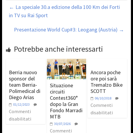
←
La speciale 30.a edizione della 100 Km dei Forti
in TV su Rai Sport
Presentazione World Cup#3: Leogang (Austria)
→
Potrebbe anche interessarti
Berria nuovo
Ancora poche
sponsor del
ore poi sarà
team Berria-
Tremalzo Bike
Situazione
Polimedical di
SCOTT
circuiti
Diego Arias
Contest360°
06/10/2018
dopo la Gran
01/12/2023
Commenti
Fondo Marradi
Commenti
disabilitati
MTB
disabilitati
30/07/2026
Commenti