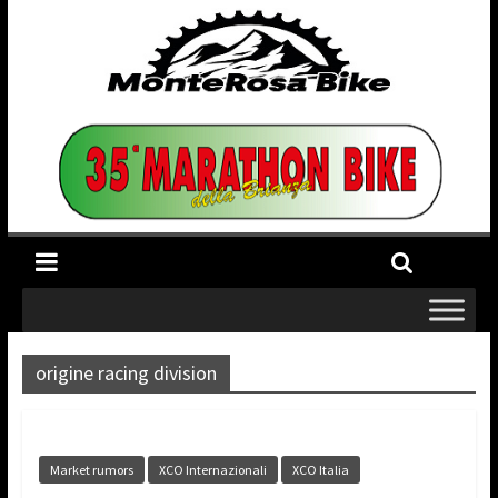
origine racing division
Market rumors
XCO Internazionali
XCO Italia