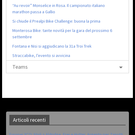
“Au revoir” Monselice in Rosa. Il campionato italiano
marathon passa a Gallio
Si chiude il Prealpi Bike Challenge: buona la prima
Monterosa Bike: tante novità per la gara del prossimo 6
settembre
Fontana e Nisi si aggiudicano la 31a Troi Trek
Straccabike, l’evento si avvicina
Teams
Articoli recenti
Europei XCO: titoli a Aldridge, Frei e Hutter. Argento per Zanotti