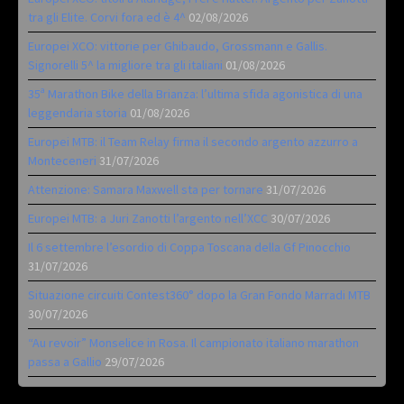
tra gli Elite. Corvi fora ed è 4^
02/08/2026
Europei XCO: vittorie per Ghibaudo, Grossmann e Gallis.
Signorelli 5^ la migliore tra gli italiani
01/08/2026
35ª Marathon Bike della Brianza: l’ultima sfida agonistica di una
leggendaria storia
01/08/2026
Europei MTB: il Team Relay firma il secondo argento azzurro a
Monteceneri
31/07/2026
Attenzione: Samara Maxwell sta per tornare
31/07/2026
Europei MTB: a Juri Zanotti l’argento nell’XCC
30/07/2026
Il 6 settembre l’esordio di Coppa Toscana della Gf Pinocchio
31/07/2026
Situazione circuiti Contest360° dopo la Gran Fondo Marradi MTB
30/07/2026
“Au revoir” Monselice in Rosa. Il campionato italiano marathon
passa a Gallio
29/07/2026