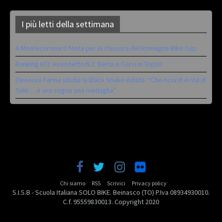
I più letti della settimana
A Montecoronaro festa per la chiusura del Romagna Bike Cup
Ranking UCI: Avondetto N.2. Berta e Corvi in Top10
Eleonora Farina studia la Black Snake iridata: “Che ricordi in Val di
Sole… e ora sogno una medaglia”
Chi siamo
RSS
Scrivici
Privacy policy
S.I.S.B - Scuola Italiana SOLO BIKE. Beinasco (TO) P.Iva 08934930010.
C.f. 95559830013. Copyright 2020