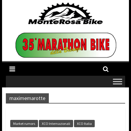
maximemarotte
Market rumors
XCO Internazionali
XCO Italia