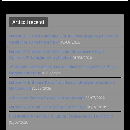
Articoli recenti
Europei XCO: titoli a Aldridge, Frei e Hutter. Argento per Zanotti
tra gli Elite. Corvi fora ed è 4^
02/08/2026
Europei XCO: vittorie per Ghibaudo, Grossmann e Gallis.
Signorelli 5^ la migliore tra gli italiani
01/08/2026
35ª Marathon Bike della Brianza: l’ultima sfida agonistica di una
leggendaria storia
01/08/2026
Europei MTB: il Team Relay firma il secondo argento azzurro a
Monteceneri
31/07/2026
Attenzione: Samara Maxwell sta per tornare
31/07/2026
Europei MTB: a Juri Zanotti l’argento nell’XCC
30/07/2026
Il 6 settembre l’esordio di Coppa Toscana della Gf Pinocchio
31/07/2026