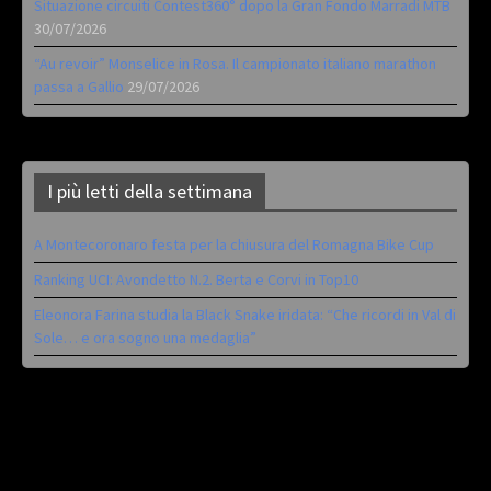
Situazione circuiti Contest360° dopo la Gran Fondo Marradi MTB
30/07/2026
“Au revoir” Monselice in Rosa. Il campionato italiano marathon
passa a Gallio
29/07/2026
I più letti della settimana
A Montecoronaro festa per la chiusura del Romagna Bike Cup
Ranking UCI: Avondetto N.2. Berta e Corvi in Top10
Eleonora Farina studia la Black Snake iridata: “Che ricordi in Val di
Sole… e ora sogno una medaglia”