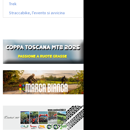
Trek
Straccabike, l’evento si avvicina