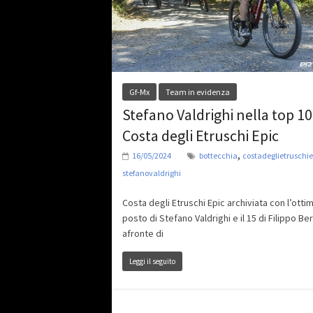
Gf-Mx
Team in evidenza
Stefano Valdrighi nella top 10
Costa degli Etruschi Epic
,
16/05/2024
bottecchia
costadeglietruschie
stefanovaldrighi
Costa degli Etruschi Epic archiviata con l’otti
posto di Stefano Valdrighi e il 15 di Filippo Be
afronte di
Leggi il seguito