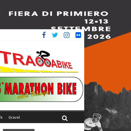
è 4^
iani
rk
Gravel