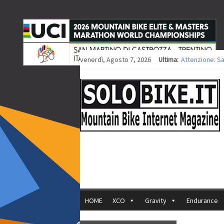
venerdì, Agosto 7, 2026
Ultima:
Attenzione: S
Europei XCO: ti
Europei XCO: vi
35ª Marathon B
Europei MTB: i
HOME
XCO
Gravity
Endurance