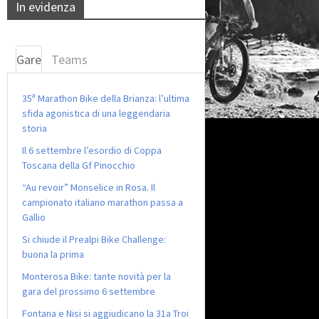
In evidenza
Gare
Teams
35ª Marathon Bike della Brianza: l’ultima
sfida agonistica di una leggendaria
storia
Il 6 settembre l’esordio di Coppa
Toscana della Gf Pinocchio
“Au revoir” Monselice in Rosa. Il
campionato italiano marathon passa a
Gallio
Si chiude il Prealpi Bike Challenge:
buona la prima
Monterosa Bike: tante novità per la
gara del prossimo 6 settembre
Fontana e Nisi si aggiudicano la 31a Troi