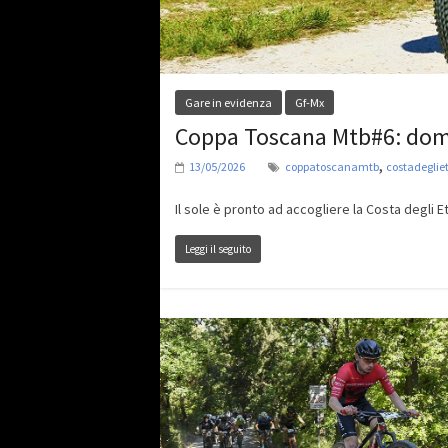
Gare in evidenza
Gf-Mx
Coppa Toscana Mtb#6: dome
,
13/05/2026
coppatoscanamtb
costadeglie
Il sole è pronto ad accogliere la Costa degli E
Leggi il seguito