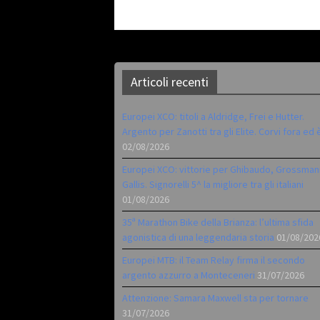
Articoli recenti
Europei XCO: titoli a Aldridge, Frei e Hutter.
Argento per Zanotti tra gli Elite. Corvi fora ed 
02/08/2026
Europei XCO: vittorie per Ghibaudo, Grossman
Gallis. Signorelli 5^ la migliore tra gli italiani
01/08/2026
35ª Marathon Bike della Brianza: l’ultima sfida
agonistica di una leggendaria storia
01/08/202
Europei MTB: il Team Relay firma il secondo
argento azzurro a Monteceneri
31/07/2026
Attenzione: Samara Maxwell sta per tornare
31/07/2026