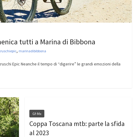
nica tutti a Marina di Bibbona
,
truschiepic
marinadibibbona
truschi Epic Neanche il tempo di “digerire” le grandi emozioni della
Gf-Mx
Coppa Toscana mtb: parte la sfida
al 2023