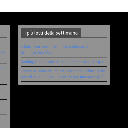
I più letti della settimana
A Montecoronaro festa per la chiusura del
è 4^
Romagna Bike Cup
Ranking UCI: Avondetto N.2. Berta e Corvi in Top10
n e
Eleonora Farina studia la Black Snake iridata: “Che
ricordi in Val di Sole… e ora sogno una medaglia”
6