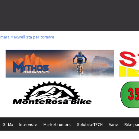
amara Maxwell sta per tornare
toli a Aldridge, Frei e Hutter. Argento per Zanotti tra gli Elite. Corvi fora ed 
ttorie per Ghibaudo, Grossmann e Gallis. Signorelli 5^ la migliore tra gli ital
ike della Brianza: l’ultima sfida agonistica di una leggendaria storia
l Team Relay firma il secondo argento azzurro a Monteceneri
Gf-Mx
Interviste
Market rumors
SolobikeTECH
Varie
Bike pa