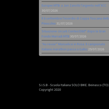
Europei MTB: a Juri Zanotti l’argento nell’XCC
30/07/2026
Il 6 settembre l’esordio di Coppa Toscana dell
Pinocchio
31/07/2026
Situazione circuiti Contest360° dopo la Gran
Fondo Marradi MTB
30/07/2026
“Au revoir” Monselice in Rosa. Il campionato
italiano marathon passa a Gallio
29/07/2026
S.I.S.B - Scuola Italiana SOLO BIKE. Beinasco (TO
Copyright 2020