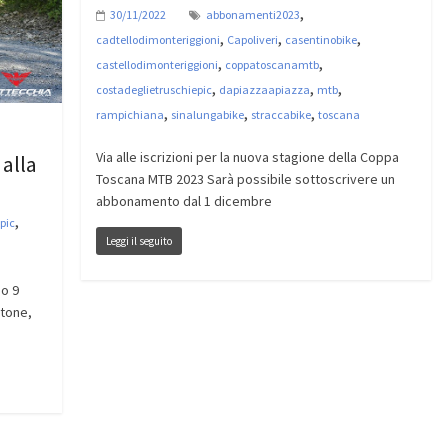
,
30/11/2022
abbonamenti2023
,
,
,
cadtellodimonteriggioni
Capoliveri
casentinobike
,
,
castellodimonteriggioni
coppatoscanamtb
,
,
,
costadeglietruschiepic
dapiazzaapiazza
mtb
,
,
,
rampichiana
sinalungabike
straccabike
toscana
Via alle iscrizioni per la nuova stagione della Coppa
 alla
Toscana MTB 2023 Sarà possibile sottoscrivere un
abbonamento dal 1 dicembre
,
pic
Leggi il seguito
mo 9
rtone,