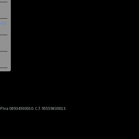
a Gf
) P.Iva 08934930010. C.f. 95559830013.