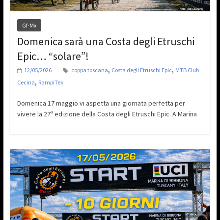
Gf-Mx
Domenica sarà una Costa degli Etruschi
Epic… “solare”!
,
,
12/05/2026
coppa toscana
Costa degli Etruschi Epic
MTB Club
,
Cecina
RampiTek
Domenica 17 maggio vi aspetta una giornata perfetta per
vivere la 27ª edizione della Costa degli Etruschi Epic. A Marina