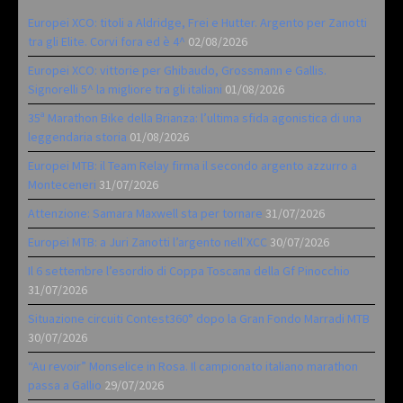
Europei XCO: titoli a Aldridge, Frei e Hutter. Argento per Zanotti
tra gli Elite. Corvi fora ed è 4^
02/08/2026
Europei XCO: vittorie per Ghibaudo, Grossmann e Gallis.
Signorelli 5^ la migliore tra gli italiani
01/08/2026
35ª Marathon Bike della Brianza: l’ultima sfida agonistica di una
leggendaria storia
01/08/2026
Europei MTB: il Team Relay firma il secondo argento azzurro a
Monteceneri
31/07/2026
Attenzione: Samara Maxwell sta per tornare
31/07/2026
Europei MTB: a Juri Zanotti l’argento nell’XCC
30/07/2026
Il 6 settembre l’esordio di Coppa Toscana della Gf Pinocchio
31/07/2026
Situazione circuiti Contest360° dopo la Gran Fondo Marradi MTB
30/07/2026
“Au revoir” Monselice in Rosa. Il campionato italiano marathon
passa a Gallio
29/07/2026