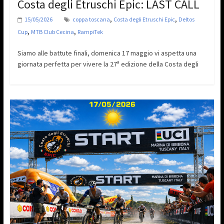
Costa degli Etruschi Epic: LAST CALL
,
,
15/05/2026
coppa toscana
Costa degli Etruschi Epic
Deltos
,
,
Cup
MTB Club Cecina
RampiTek
Siamo alle battute finali, domenica 17 maggio vi aspetta una
giornata perfetta per vivere la 27ª edizione della Costa degli