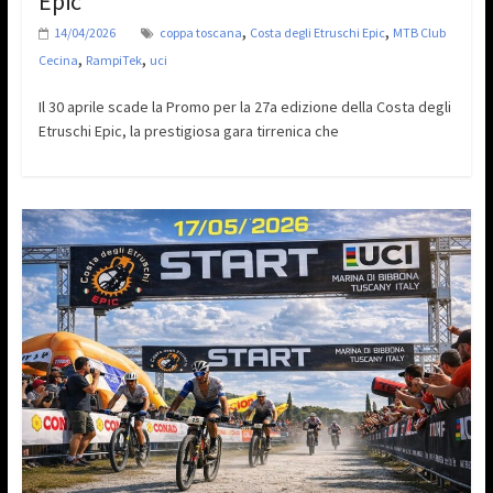
Epic
,
,
14/04/2026
coppa toscana
Costa degli Etruschi Epic
MTB Club
,
,
Cecina
RampiTek
uci
Il 30 aprile scade la Promo per la 27a edizione della Costa degli
Etruschi Epic, la prestigiosa gara tirrenica che