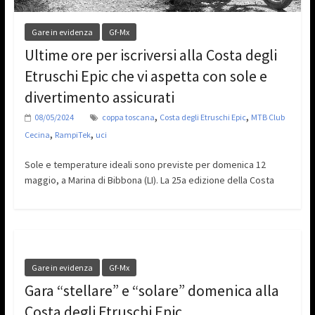
Gare in evidenza
Gf-Mx
Ultime ore per iscriversi alla Costa degli
Etruschi Epic che vi aspetta con sole e
divertimento assicurati
,
,
08/05/2024
coppa toscana
Costa degli Etruschi Epic
MTB Club
,
,
Cecina
RampiTek
uci
Sole e temperature ideali sono previste per domenica 12
maggio, a Marina di Bibbona (LI). La 25a edizione della Costa
Gare in evidenza
Gf-Mx
Gara “stellare” e “solare” domenica alla
Costa degli Etruschi Epic