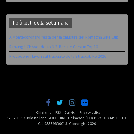
I più letti della settimana
A Montecoronaro festa per la chiusura del Romagna Bike Cup
Ranking UCI: Avondetto N.2. Berta e Corvi in Top10
Procedono i lavori sul tracciato della Straccabike 2026
Chi siamo
RSS
Scrivici
Privacy policy
S.I.S.B - Scuola Italiana SOLO BIKE. Beinasco (TO) P.Iva 08934930010.
C.f. 95559830013. Copyright 2020