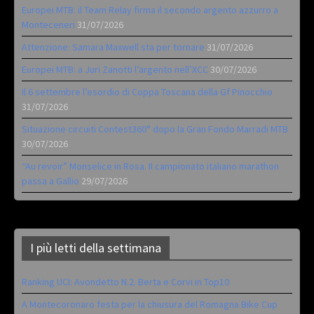
Europei MTB: il Team Relay firma il secondo argento azzurro a
Monteceneri
31/07/2026
Attenzione: Samara Maxwell sta per tornare
31/07/2026
Europei MTB: a Juri Zanotti l’argento nell’XCC
30/07/2026
Il 6 settembre l’esordio di Coppa Toscana della Gf Pinocchio
31/07/2026
Situazione circuiti Contest360° dopo la Gran Fondo Marradi MTB
30/07/2026
“Au revoir” Monselice in Rosa. Il campionato italiano marathon
passa a Gallio
29/07/2026
I più letti della settimana
Ranking UCI: Avondetto N.2. Berta e Corvi in Top10
A Montecoronaro festa per la chiusura del Romagna Bike Cup