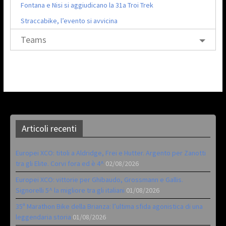
Fontana e Nisi si aggiudicano la 31a Troi Trek
Straccabike, l’evento si avvicina
Teams
Articoli recenti
Europei XCO: titoli a Aldridge, Frei e Hutter. Argento per Zanotti
tra gli Elite. Corvi fora ed è 4^
02/08/2026
Europei XCO: vittorie per Ghibaudo, Grossmann e Gallis.
Signorelli 5^ la migliore tra gli italiani
01/08/2026
35ª Marathon Bike della Brianza: l’ultima sfida agonistica di una
leggendaria storia
01/08/2026