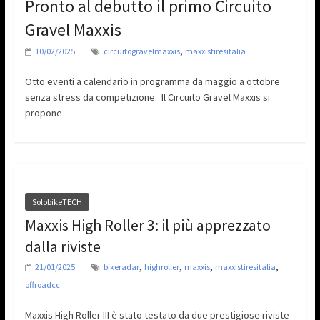
Pronto al debutto il primo Circuito
Gravel Maxxis
,
10/02/2025
circuitogravelmaxxis
maxxistiresitalia
Otto eventi a calendario in programma da maggio a ottobre
senza stress da competizione. Il Circuito Gravel Maxxis si
propone
SolobikeTECH
Maxxis High Roller 3: il più apprezzato
dalla riviste
,
,
,
,
21/01/2025
bikeradar
highroller
maxxis
maxxistiresitalia
offroadcc
Maxxis High Roller III è stato testato da due prestigiose riviste