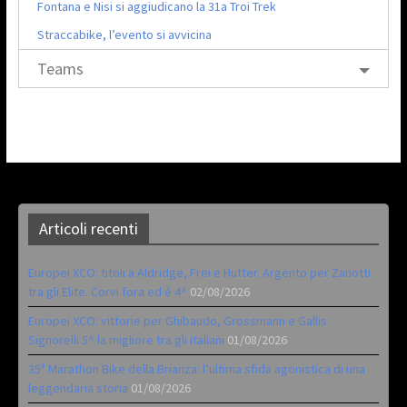
Fontana e Nisi si aggiudicano la 31a Troi Trek
Straccabike, l’evento si avvicina
Teams
Articoli recenti
Europei XCO: titoli a Aldridge, Frei e Hutter. Argento per Zanotti
tra gli Elite. Corvi fora ed è 4^
02/08/2026
Europei XCO: vittorie per Ghibaudo, Grossmann e Gallis.
Signorelli 5^ la migliore tra gli italiani
01/08/2026
35ª Marathon Bike della Brianza: l’ultima sfida agonistica di una
leggendaria storia
01/08/2026