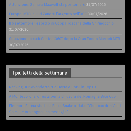
Attenzione: Samara Maxwell sta per tornare
31/07/2026
Europei MTB: a Juri Zanotti l’argento nell’XCC
30/07/2026
Il 6 settembre l’esordio di Coppa Toscana della Gf Pinocchio
31/07/2026
Situazione circuiti Contest360° dopo la Gran Fondo Marradi MTB
30/07/2026
I più letti della settimana
Ranking UCI: Avondetto N.2. Berta e Corvi in Top10
A Montecoronaro festa per la chiusura del Romagna Bike Cup
Eleonora Farina studia la Black Snake iridata: “Che ricordi in Val di
Sole… e ora sogno una medaglia”