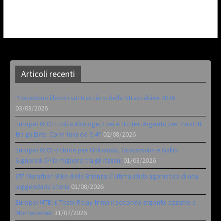
Articoli recenti
Procedono i lavori sul tracciato della Straccabike 2026
03/08/2026
Europei XCO: titoli a Aldridge, Frei e Hutter. Argento per Zanotti
tra gli Elite. Corvi fora ed è 4^
02/08/2026
Europei XCO: vittorie per Ghibaudo, Grossmann e Gallis.
Signorelli 5^ la migliore tra gli italiani
01/08/2026
35ª Marathon Bike della Brianza: l’ultima sfida agonistica di una
leggendaria storia
01/08/2026
Europei MTB: il Team Relay firma il secondo argento azzurro a
Monteceneri
31/07/2026