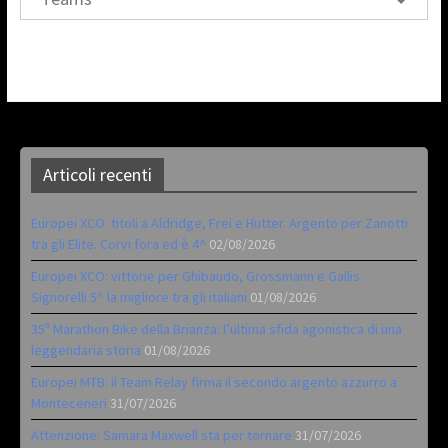
Articoli recenti
Europei XCO: titoli a Aldridge, Frei e Hutter. Argento per Zanotti
tra gli Elite. Corvi fora ed è 4^
02/08/2026
Europei XCO: vittorie per Ghibaudo, Grossmann e Gallis.
Signorelli 5^ la migliore tra gli italiani
01/08/2026
35ª Marathon Bike della Brianza: l’ultima sfida agonistica di una
leggendaria storia
01/08/2026
Europei MTB: il Team Relay firma il secondo argento azzurro a
Monteceneri
31/07/2026
Attenzione: Samara Maxwell sta per tornare
31/07/2026