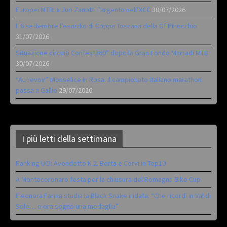
Europei MTB: a Juri Zanotti l’argento nell’XCC
30/07/2026
Il 6 settembre l’esordio di Coppa Toscana della Gf Pinocchio
31/07/2026
Situazione circuiti Contest360° dopo la Gran Fondo Marradi MTB
30/07/2026
“Au revoir” Monselice in Rosa. Il campionato italiano marathon
passa a Gallio
29/07/2026
I più letti della settimana
Ranking UCI: Avondetto N.2. Berta e Corvi in Top10
A Montecoronaro festa per la chiusura del Romagna Bike Cup
Eleonora Farina studia la Black Snake iridata: “Che ricordi in Val di
Sole… e ora sogno una medaglia”