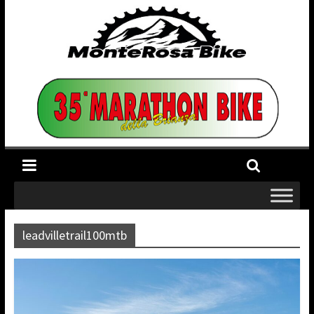
leadvilletrail100mtb