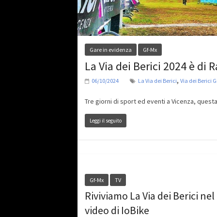
Gare in evidenza
Gf-Mx
La Via dei Berici 2024 è di
,
06/10/2024
La Via dei Berici
Via dei Berici 
Tre giorni di sport ed eventi a Vicenza, questa
Leggi il seguito
Gf-Mx
TV
Riviviamo La Via dei Berici nel
video di IoBike