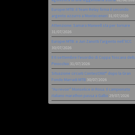
Europei MTB: il Team Relay firma il secondo
argento azzurro a Monteceneri
31/07/2026
Attenzione: Samara Maxwell sta per tornare
31/07/2026
Europei MTB: a Juri Zanotti l’argento nell’XCC
30/07/2026
Il 6 settembre l’esordio di Coppa Toscana dell
Pinocchio
31/07/2026
Situazione circuiti Contest360° dopo la Gran
Fondo Marradi MTB
30/07/2026
“Au revoir” Monselice in Rosa. Il campionato
italiano marathon passa a Gallio
29/07/2026