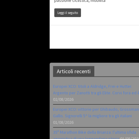
passione ciclistica, mobilità
Leggi il seguito
Articoli recenti
Europei XCO: titoli a Aldridge, Frei e Hutter.
Argento per Zanotti tra gli Elite. Corvi fora ed 
02/08/2026
Europei XCO: vittorie per Ghibaudo, Grossman
Gallis. Signorelli 5^ la migliore tra gli italiani
01/08/2026
35ª Marathon Bike della Brianza: l’ultima sfida
agonistica di una leggendaria storia
01/08/202