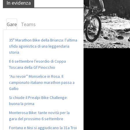
In evidenza
Gare
Teams
35ª Marathon Bike della Brianza: l’ultima
sfida agonistica di una leggendaria
storia
Il 6 settembre l’esordio di Coppa
Toscana della Gf Pinocchio
“Au revoir” Monselice in Rosa. Il
campionato italiano marathon passa a
Gallio
Si chiude il Prealpi Bike Challenge:
buona la prima
Monterosa Bike: tante novità per la
gara del prossimo 6 settembre
Fontana e Nisi si aggiudicano la 31a Troi