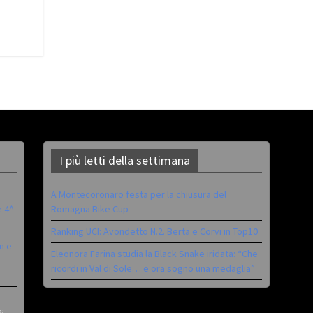
I più letti della settimana
A Montecoronaro festa per la chiusura del
è 4^
Romagna Bike Cup
Ranking UCI: Avondetto N.2. Berta e Corvi in Top10
n e
Eleonora Farina studia la Black Snake iridata: “Che
ricordi in Val di Sole… e ora sogno una medaglia”
6