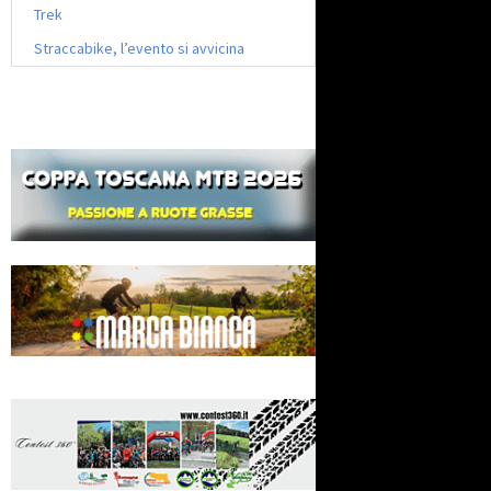
Trek
Straccabike, l’evento si avvicina