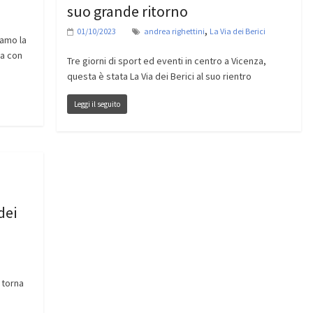
suo grande ritorno
,
01/10/2023
andrea righettini
La Via dei Berici
iamo la
za con
Tre giorni di sport ed eventi in centro a Vicenza,
questa è stata La Via dei Berici al suo rientro
Leggi il seguito
dei
 torna