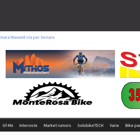
amara Maxwell sta per tornare
toli a Aldridge, Frei e Hutter. Argento per Zanotti tra gli Elite. Corvi fora ed 
ttorie per Ghibaudo, Grossmann e Gallis. Signorelli 5^ la migliore tra gli ital
ike della Brianza: l’ultima sfida agonistica di una leggendaria storia
l Team Relay firma il secondo argento azzurro a Monteceneri
Gf-Mx
Interviste
Market rumors
SolobikeTECH
Varie
Bike pa