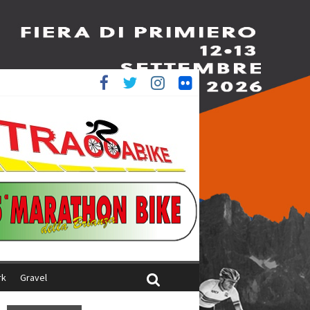
è 4^
iani
rk
Gravel