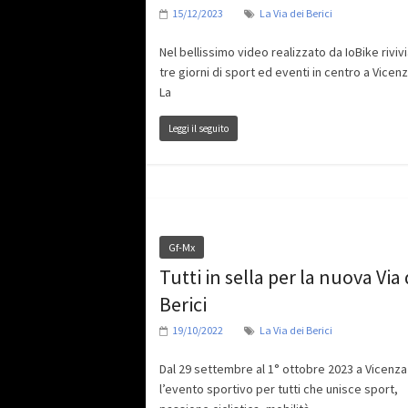
15/12/2023
La Via dei Berici
Nel bellissimo video realizzato da IoBike riviv
tre giorni di sport ed eventi in centro a Vicen
La
Leggi il seguito
Gf-Mx
Tutti in sella per la nuova Via 
Berici
19/10/2022
La Via dei Berici
Dal 29 settembre al 1° ottobre 2023 a Vicenza
l’evento sportivo per tutti che unisce sport,