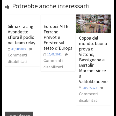
Potrebbe anche interessarti
Silmax racing:
Europei MTB:
Avondetto
Ferrand
sfiora il podio
Prevot e
Coppa del
nel team relay
Forster sul
mondo: buona
tetto d’Europa
prova di
31/08/2019
Vittone,
Commenti
15/08/2021
Bassignana e
Commenti
disabilitati
Bertolini.
disabilitati
Marchet vince
a
Valdobbiadene
08/07/2024
Commenti
disabilitati
In evidenza