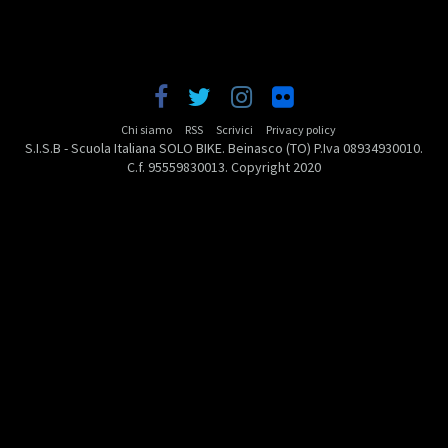
Chi siamo
RSS
Scrivici
Privacy policy
S.I.S.B - Scuola Italiana SOLO BIKE. Beinasco (TO) P.Iva 08934930010.
C.f. 95559830013. Copyright 2020