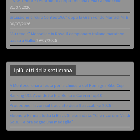
Il 6 settembre l’esordio di Coppa Toscana della Gf Pinocchio
31/07/2026
Situazione circuiti Contest360° dopo la Gran Fondo Marradi MTB
30/07/2026
“Au revoir” Monselice in Rosa. Il campionato italiano marathon
passa a Gallio
29/07/2026
I più letti della settimana
A Montecoronaro festa per la chiusura del Romagna Bike Cup
Ranking UCI: Avondetto N.2. Berta e Corvi in Top10
Procedono i lavori sul tracciato della Straccabike 2026
Eleonora Farina studia la Black Snake iridata: “Che ricordi in Val di
Sole… e ora sogno una medaglia”