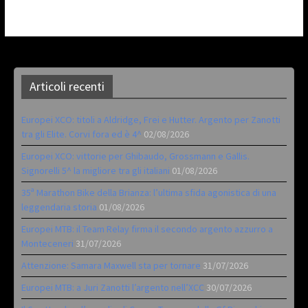
Articoli recenti
Europei XCO: titoli a Aldridge, Frei e Hutter. Argento per Zanotti
tra gli Elite. Corvi fora ed è 4^
02/08/2026
Europei XCO: vittorie per Ghibaudo, Grossmann e Gallis.
Signorelli 5^ la migliore tra gli italiani
01/08/2026
35ª Marathon Bike della Brianza: l’ultima sfida agonistica di una
leggendaria storia
01/08/2026
Europei MTB: il Team Relay firma il secondo argento azzurro a
Monteceneri
31/07/2026
Attenzione: Samara Maxwell sta per tornare
31/07/2026
Europei MTB: a Juri Zanotti l’argento nell’XCC
30/07/2026