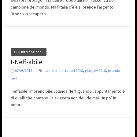
Svizzera protagonista dell’Europeo anche in assenza del
campione del mondo. Ma l’Italia c’è e si prende l’argento.
Bronzo in recupero
XCO Internazionali
I-Neff-abile
,
,
07/08/2018
campionati europei 2018
glasgow 2018
jolanda
neff
Ineffabile. Imprendibile Jolanda Neff. Quando l’appuntamento è
di quelli che contano, la svizzera non delude mai. Un po’ in
ombra