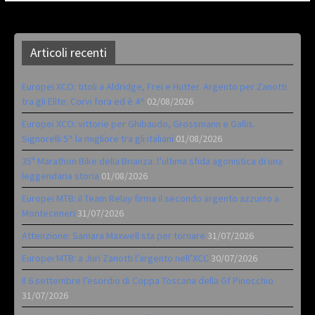
Articoli recenti
Europei XCO: titoli a Aldridge, Frei e Hutter. Argento per Zanotti
tra gli Elite. Corvi fora ed è 4^
02/08/2026
Europei XCO: vittorie per Ghibaudo, Grossmann e Gallis.
Signorelli 5^ la migliore tra gli italiani
01/08/2026
35ª Marathon Bike della Brianza: l’ultima sfida agonistica di una
leggendaria storia
01/08/2026
Europei MTB: il Team Relay firma il secondo argento azzurro a
Monteceneri
31/07/2026
Attenzione: Samara Maxwell sta per tornare
31/07/2026
Europei MTB: a Juri Zanotti l’argento nell’XCC
30/07/2026
Il 6 settembre l’esordio di Coppa Toscana della Gf Pinocchio
31/07/2026