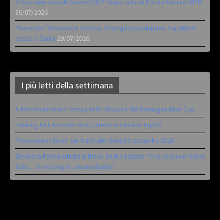
Situazione circuiti Contest360° dopo la Gran Fondo Marradi MTB
30/07/2026
“Au revoir” Monselice in Rosa. Il campionato italiano marathon
passa a Gallio
29/07/2026
I più letti della settimana
A Montecoronaro festa per la chiusura del Romagna Bike Cup
Ranking UCI: Avondetto N.2. Berta e Corvi in Top10
Procedono i lavori sul tracciato della Straccabike 2026
Eleonora Farina studia la Black Snake iridata: “Che ricordi in Val di
Sole… e ora sogno una medaglia”