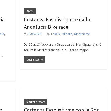
Gf-Mx
via
Costanza Fasolis riparte dalla..
Andalucia Bike race
,
,
,
aid
20/02/2022
Fasolis
rdr italia
rdrleynicese
Dal 10 al 13 febbraio a Oropesa del Mar (Spagna) si è
tenuta la Mediterranean Epic – gara a tappe
lla
Leggi il seguito
Market rumors
:
Costanza Fasolis firma con la Rdr