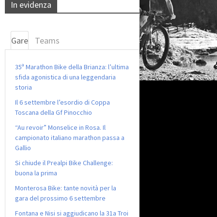
In evidenza
Gare
Teams
35ª Marathon Bike della Brianza: l’ultima
sfida agonistica di una leggendaria
storia
Il 6 settembre l’esordio di Coppa
Toscana della Gf Pinocchio
“Au revoir” Monselice in Rosa. Il
campionato italiano marathon passa a
Gallio
Si chiude il Prealpi Bike Challenge:
buona la prima
Monterosa Bike: tante novità per la
gara del prossimo 6 settembre
Fontana e Nisi si aggiudicano la 31a Troi