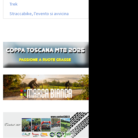
Trek
Straccabike, l’evento si avvicina