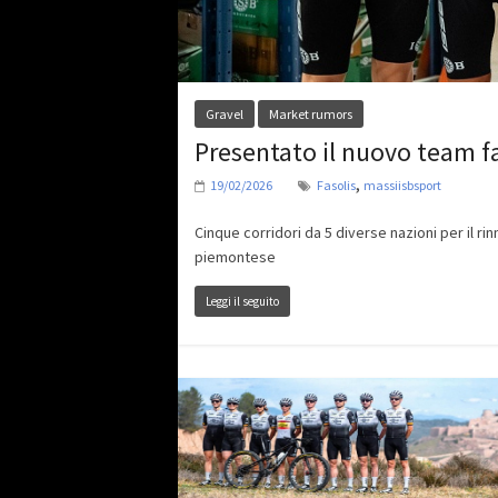
Gravel
Market rumors
Presentato il nuovo team f
,
19/02/2026
Fasolis
massiisbsport
Cinque corridori da 5 diverse nazioni per il ri
piemontese
Leggi il seguito