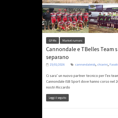
Gf-Mx
Market rumors
Cannondale e TBelles Team s
separano
,
,
25/01/2026
cannondaleisb
chiarini
Fasoli
Ci sara’ un nuovo partner tecnico per l’ex tea
Cannondale ISB Sport dove hanno corso nel 2
nostri Riccardo
Leggi il seguito