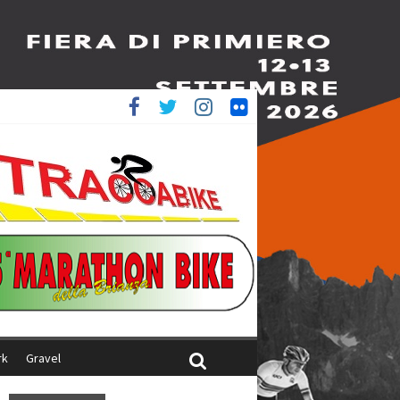
è 4^
ani
rk
Gravel