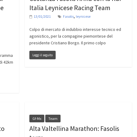
 e
Italia Leynicese Racing Team
,
13/01/2021
Fasolis
leynicese
Colpo di mercato di indubbio interesse tecnico ed
agonistico, per la compagine piemontese del
presidente Cristiano Borgo. Il primo colpo
ogramma
Leggi il seguito
 di 42km
Gf-Mx
Team
to
Alta Valtellina Marathon: Fasolis