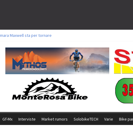
mara Maxwell sta per tornare
toli a Aldridge, Frei e Hutter. Argento per Zanotti tra gli Elite. Corvi fora ed 
ttorie per Ghibaudo, Grossmann e Gallis. Signorelli 5^ la migliore tra gli itali
ke della Brianza: l’ultima sfida agonistica di una leggendaria storia
l Team Relay firma il secondo argento azzurro a Monteceneri
Gf-Mx
Interviste
Market rumors
SolobikeTECH
Varie
Bike pa