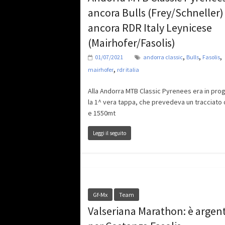
ancora Bulls (Frey/Schneller)
ancora RDR Italy Leynicese
(Mairhofer/Fasolis)
,
,
,
01/07/2021
andorra classic
Bulls
Fasolis
,
mairhofer
rdr italia
Alla Andorra MTB Classic Pyrenees era in pr
la 1^ vera tappa, che prevedeva un tracciato
e 1550mt
Leggi il seguito
Gf-Mx
Team
Valseriana Marathon: è argen