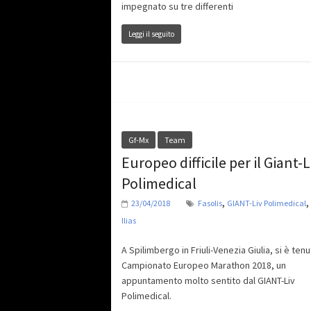
impegnato su tre differenti
Leggi il seguito
Gf-Mx
Team
Europeo difficile per il Giant-L
Polimedical
,
,
23/04/2018
Fasolis
GIANT-Liv Polimedical
Ilias
A Spilimbergo in Friuli-Venezia Giulia, si è tenut
Campionato Europeo Marathon 2018, un
appuntamento molto sentito dal GIANT-Liv
Polimedical.