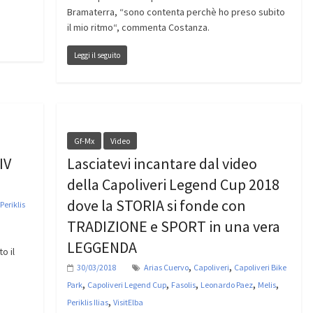
Bramaterra, “sono contenta perchè ho preso subito
il mio ritmo“, commenta Costanza.
Leggi il seguito
Gf-Mx
Video
IV
Lasciatevi incantare dal video
della Capoliveri Legend Cup 2018
dove la STORIA si fonde con
Periklis
TRADIZIONE e SPORT in una vera
LEGGENDA
o il
,
,
30/03/2018
Arias Cuervo
Capoliveri
Capoliveri Bike
,
,
,
,
,
Park
Capoliveri Legend Cup
Fasolis
Leonardo Paez
Melis
,
Periklis Ilias
VisitElba