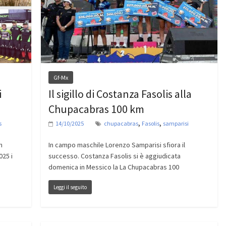
Gf-Mx
i
Il sigillo di Costanza Fasolis alla
Chupacabras 100 km
,
,
s
14/10/2025
chupacabras
Fasolis
samparisi
m
In campo maschile Lorenzo Samparisi sfiora il
025 i
successo. Costanza Fasolis si è aggiudicata
domenica in Messico la La Chupacabras 100
Leggi il seguito