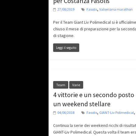
per Costanza Fasolis
,
27/08/2019
Fasolis
Valseriana marathon
Per il Team Giant Liv Polimedical si è ufficialm
chiuso il mese di preparazione per la second
di stagione.
Leggi il seguito
Team
Varie
4 vittorie e un secondo posto
un weekend stellare
,
,
04/06/2018
Fasolis
GIANT-Liv Polimedical
Continua la serie dei weekend ricchi di risultati
GIANT-Liv Polimedical. Questa volta il team er