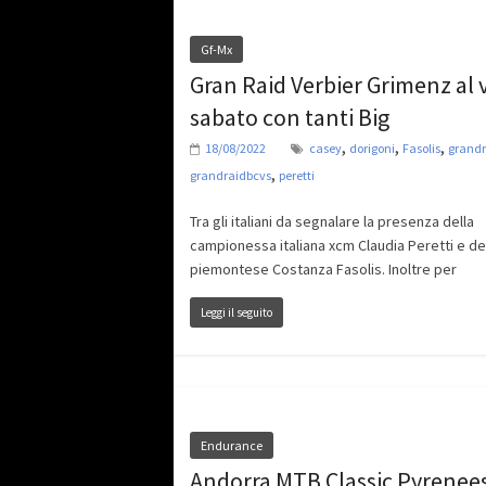
Gf-Mx
Gran Raid Verbier Grimenz al 
sabato con tanti Big
,
,
,
18/08/2022
casey
dorigoni
Fasolis
grandr
,
grandraidbcvs
peretti
Tra gli italiani da segnalare la presenza della
campionessa italiana xcm Claudia Peretti e de
piemontese Costanza Fasolis. Inoltre per
Leggi il seguito
Endurance
Andorra MTB Classic Pyrenees