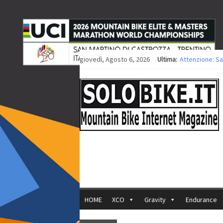
giovedì, Agosto 6, 2026
Ultima:
Attenzione: Sa
Europei XCO: ti
Europei XCO: vi
35ª Marathon Bi
Europei MTB: i
HOME
XCO
Gravity
Endurance