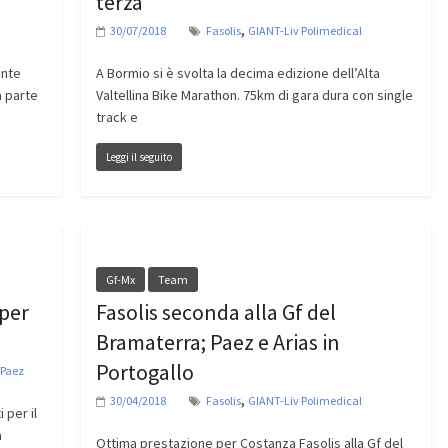
terza
,
30/07/2018
Fasolis
GIANT-Liv Polimedical
ente
A Bormio si è svolta la decima edizione dell’Alta
a parte
Valtellina Bike Marathon. 75km di gara dura con single
track e
Leggi il seguito
Gf-Mx
Team
 per
Fasolis seconda alla Gf del
Bramaterra; Paez e Arias in
Portogallo
Paez
,
30/04/2018
Fasolis
GIANT-Liv Polimedical
 per il
a
Ottima prestazione per Costanza Fasolis alla Gf del