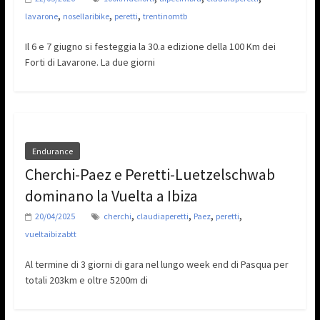
,
,
,
lavarone
nosellaribike
peretti
trentinomtb
Il 6 e 7 giugno si festeggia la 30.a edizione della 100 Km dei
Forti di Lavarone. La due giorni
Endurance
Cherchi-Paez e Peretti-Luetzelschwab
dominano la Vuelta a Ibiza
,
,
,
,
20/04/2025
cherchi
claudiaperetti
Paez
peretti
vueltaibizabtt
Al termine di 3 giorni di gara nel lungo week end di Pasqua per
totali 203km e oltre 5200m di