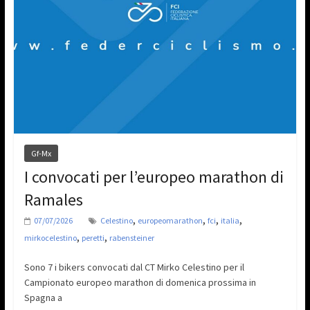
Gf-Mx
I convocati per l’europeo marathon di
Ramales
,
,
,
,
07/07/2026
Celestino
europeomarathon
fci
italia
,
,
mirkocelestino
peretti
rabensteiner
Sono 7 i bikers convocati dal CT Mirko Celestino per il
Campionato europeo marathon di domenica prossima in
Spagna a