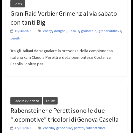
Gf-Mx
Gran Raid Verbier Grimenz al via sabato
con tanti Big
,
,
,
,
,
18/08/2022
casey
dorigoni
Fasolis
grandraid
grandraidbcvs
peretti
Tra gli italiani da segnalare la presenza della campionessa
italiana xcm Claudia Peretti e della piemontese Costanza
Fasolis. Inoltre per
Gare in evidenza
Gf-Mx
Rabensteiner e Peretti sono le due
“locomotive” tricolori di Genova Casella
,
,
,
17/07/2022
casella
genoabike
peretti
rabensteiner