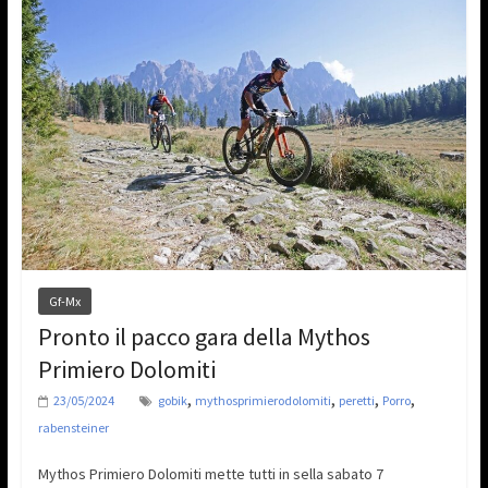
Gf-Mx
Pronto il pacco gara della Mythos
Primiero Dolomiti
,
,
,
,
23/05/2024
gobik
mythosprimierodolomiti
peretti
Porro
rabensteiner
Mythos Primiero Dolomiti mette tutti in sella sabato 7