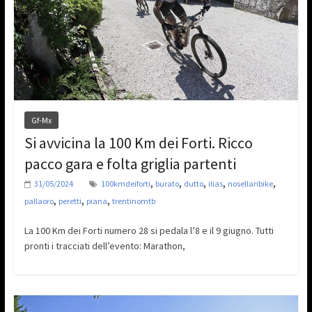
Gf-Mx
Si avvicina la 100 Km dei Forti. Ricco
pacco gara e folta griglia partenti
,
,
,
,
,
31/05/2024
100kmdeiforti
burato
dutto
ilias
nosellaribike
,
,
,
pallaoro
peretti
piana
trentinomtb
La 100 Km dei Forti numero 28 si pedala l’8 e il 9 giugno. Tutti
pronti i tracciati dell’evento: Marathon,