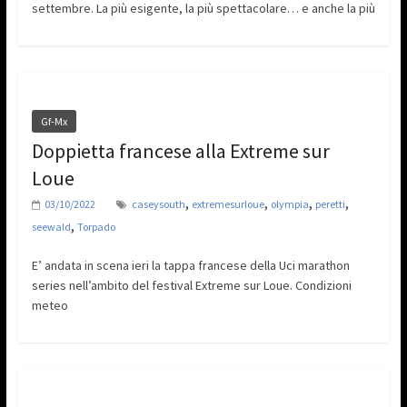
settembre. La più esigente, la più spettacolare… e anche la più
Gf-Mx
Doppietta francese alla Extreme sur
Loue
,
,
,
,
03/10/2022
caseysouth
extremesurloue
olympia
peretti
,
seewald
Torpado
E’ andata in scena ieri la tappa francese della Uci marathon
series nell’ambito del festival Extreme sur Loue. Condizioni
meteo