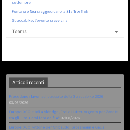
settembre
Fontana e Nisi si aggiudicano la 31a Troi Trek
Straccabike, l’evento si avvicina
Teams
Articoli recenti
Procedono i lavori sul tracciato della Straccabike 2026
03/08/2026
Europei XCO: titoli a Aldridge, Frei e Hutter. Argento per Zanotti
tra gli Elite. Corvi fora ed è 4^
02/08/2026
Europei XCO: vittorie per Ghibaudo, Grossmann e Gallis.