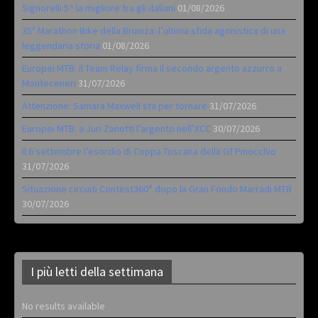
Signorelli 5^ la migliore tra gli italiani
01/08/2026
35ª Marathon Bike della Brianza: l’ultima sfida agonistica di una
leggendaria storia
01/08/2026
Europei MTB: il Team Relay firma il secondo argento azzurro a
Monteceneri
31/07/2026
Attenzione: Samara Maxwell sta per tornare
31/07/2026
Europei MTB: a Juri Zanotti l’argento nell’XCC
30/07/2026
Il 6 settembre l’esordio di Coppa Toscana della Gf Pinocchio
31/07/2026
Situazione circuiti Contest360° dopo la Gran Fondo Marradi MTB
30/07/2026
I più letti della settimana
No results available