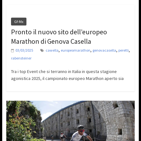
Gf-Mx
Pronto il nuovo sito dell’europeo
Marathon di Genova Casella
,
,
,
,
03/03/2025
cawella
europeomarathon
genovacasella
peretti
rabensteiner
Tra i top Event che si terranno in Italia in questa stagione
agonistica 2025, il campionato europeo Marathon aperto sia