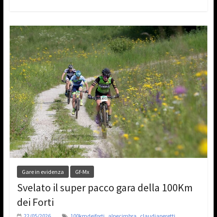
Gare in evidenza
Gf-Mx
Svelato il super pacco gara della 100Km
dei Forti
,
,
,
22/05/2026
100kmdeiforti
alpecimbra
claudiaperetti