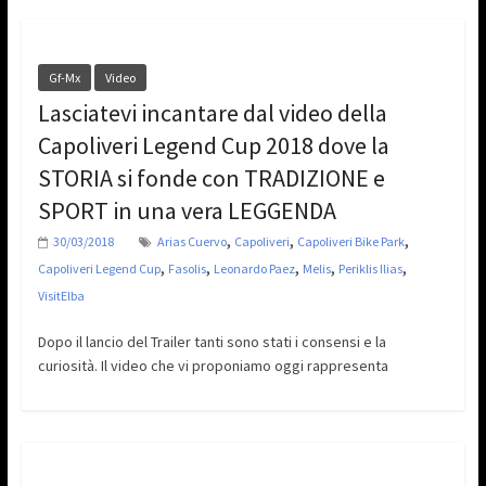
Gf-Mx
Video
Lasciatevi incantare dal video della
Capoliveri Legend Cup 2018 dove la
STORIA si fonde con TRADIZIONE e
SPORT in una vera LEGGENDA
,
,
,
30/03/2018
Arias Cuervo
Capoliveri
Capoliveri Bike Park
,
,
,
,
,
Capoliveri Legend Cup
Fasolis
Leonardo Paez
Melis
Periklis Ilias
VisitElba
Dopo il lancio del Trailer tanti sono stati i consensi e la
curiosità. Il video che vi proponiamo oggi rappresenta