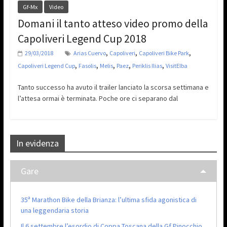
Gf-Mx
Video
Domani il tanto atteso video promo della
Capoliveri Legend Cup 2018
,
,
,
29/03/2018
Arias Cuervo
Capoliveri
Capoliveri Bike Park
,
,
,
,
,
Capoliveri Legend Cup
Fasolis
Melis
Paez
Periklis Ilias
VisitElba
Tanto successo ha avuto il trailer lanciato la scorsa settimana e
l’attesa ormai è terminata. Poche ore ci separano dal
In evidenza
Gare
35ª Marathon Bike della Brianza: l’ultima sfida agonistica di
una leggendaria storia
Il 6 settembre l’esordio di Coppa Toscana della Gf Pinocchio