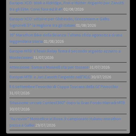
Europei XCO: titoli a Aldridge, Frei e Hutter. Argento per Zanotti
tra gli Elite. Corvi fora ed è 4^
02/08/2026
Europei XCO: vittorie per Ghibaudo, Grossmann e Gallis.
Signorelli 5^ la migliore tra gli italiani
01/08/2026
35ª Marathon Bike della Brianza: l’ultima sfida agonistica di una
leggendaria storia
01/08/2026
Europei MTB: il Team Relay firma il secondo argento azzurro a
Monteceneri
31/07/2026
Attenzione: Samara Maxwell sta per tornare
31/07/2026
Europei MTB: a Juri Zanotti l’argento nell’XCC
30/07/2026
Il 6 settembre l’esordio di Coppa Toscana della Gf Pinocchio
31/07/2026
Situazione circuiti Contest360° dopo la Gran Fondo Marradi MTB
30/07/2026
“Au revoir” Monselice in Rosa. Il campionato italiano marathon
passa a Gallio
29/07/2026