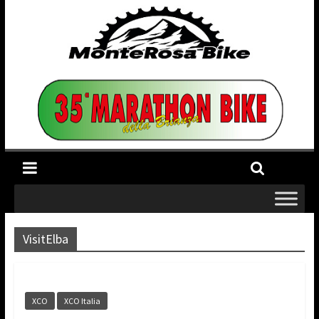
VisitElba
XCO
XCO Italia