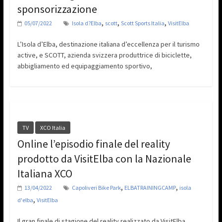
sponsorizzazione
,
,
,
05/07/2022
Isola d?Elba
scott
Scott Sports Italia
VisitElba
L’Isola d’Elba, destinazione italiana d’eccellenza per il turismo
active, e SCOTT, azienda svizzera produttrice di biciclette,
abbigliamento ed equipaggiamento sportivo,
TV
XCO Italia
Online l’episodio finale del reality
prodotto da VisitElba con la Nazionale
Italiana XCO
,
,
13/04/2022
Capoliveri Bike Park
ELBATRAININGCAMP
isola
,
d'elba
VisitElba
Il gran finale di stagione del reality realizzato da VisitElba