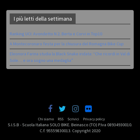
I più letti della settimana
Ranking UCI: Avondetto N.2. Berta e Corvi in Top10
A Montecoronaro festa per la chiusura del Romagna Bike Cup
Eleonora Farina studia la Black Snake iridata: “Che ricordi in Val di
Sole… e ora sogno una medaglia”
Chi siamo
RSS
Scrivici
Privacy policy
S.I.S.B - Scuola Italiana SOLO BIKE. Beinasco (TO) P.Iva 08934930010.
C.f. 95559830013. Copyright 2020