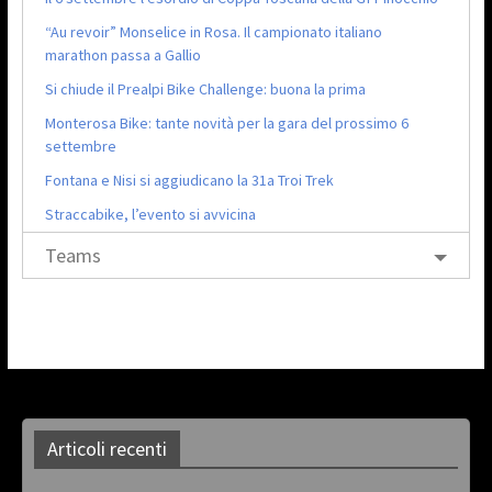
“Au revoir” Monselice in Rosa. Il campionato italiano
marathon passa a Gallio
Si chiude il Prealpi Bike Challenge: buona la prima
Monterosa Bike: tante novità per la gara del prossimo 6
settembre
Fontana e Nisi si aggiudicano la 31a Troi Trek
Straccabike, l’evento si avvicina
Teams
Articoli recenti