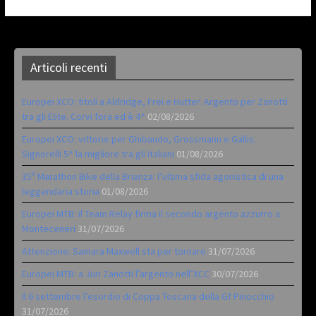
Articoli recenti
Europei XCO: titoli a Aldridge, Frei e Hutter. Argento per Zanotti
tra gli Elite. Corvi fora ed è 4^
02/08/2026
Europei XCO: vittorie per Ghibaudo, Grossmann e Gallis.
Signorelli 5^ la migliore tra gli italiani
01/08/2026
35ª Marathon Bike della Brianza: l’ultima sfida agonistica di una
leggendaria storia
01/08/2026
Europei MTB: il Team Relay firma il secondo argento azzurro a
Monteceneri
31/07/2026
Attenzione: Samara Maxwell sta per tornare
31/07/2026
Europei MTB: a Juri Zanotti l’argento nell’XCC
30/07/2026
Il 6 settembre l’esordio di Coppa Toscana della Gf Pinocchio
31/07/2026