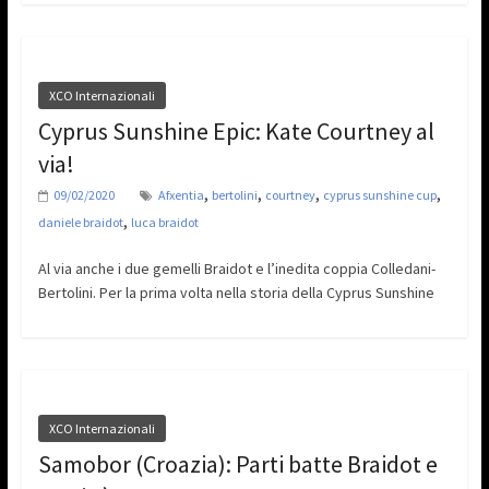
XCO Internazionali
Cyprus Sunshine Epic: Kate Courtney al
via!
,
,
,
,
09/02/2020
Afxentia
bertolini
courtney
cyprus sunshine cup
,
daniele braidot
luca braidot
Al via anche i due gemelli Braidot e l’inedita coppia Colledani-
Bertolini. Per la prima volta nella storia della Cyprus Sunshine
XCO Internazionali
Samobor (Croazia): Parti batte Braidot e