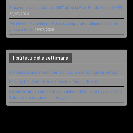
Situazione circuiti Contest360° dopo la Gran Fondo Marradi MTB
30/07/2026
“Au revoir” Monselice in Rosa. Il campionato italiano marathon
passa a Gallio
29/07/2026
I più letti della settimana
A Montecoronaro festa per la chiusura del Romagna Bike Cup
Ranking UCI: Avondetto N.2. Berta e Corvi in Top10
Eleonora Farina studia la Black Snake iridata: “Che ricordi in Val di
Sole… e ora sogno una medaglia”