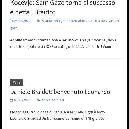
Kocevje: Sam Gaze torna al successo
e beffa i Braidot
,
,
,
24/08/2020
Braidot twins
daniele braidot
luca braidot
samuel
gaze
Appuntamento internazionale ieri in Slovenia, a Kocevje, dove
è stato disputato un XCO di categoria C1. Al via tanti italiani
Varie
Daniele Braidot: benvenuto Leonardo
03/05/2020
daniele braidot
Fiocco azzurro in casa di Daniele e Michela. Oggi è nato
Leonardo Braidot! Un bellissimo bambino di 3.8kg e 56cm.