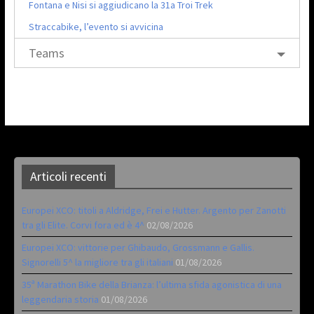
Fontana e Nisi si aggiudicano la 31a Troi Trek
Straccabike, l’evento si avvicina
Teams
Articoli recenti
Europei XCO: titoli a Aldridge, Frei e Hutter. Argento per Zanotti
tra gli Elite. Corvi fora ed è 4^
02/08/2026
Europei XCO: vittorie per Ghibaudo, Grossmann e Gallis.
Signorelli 5^ la migliore tra gli italiani
01/08/2026
35ª Marathon Bike della Brianza: l’ultima sfida agonistica di una
leggendaria storia
01/08/2026