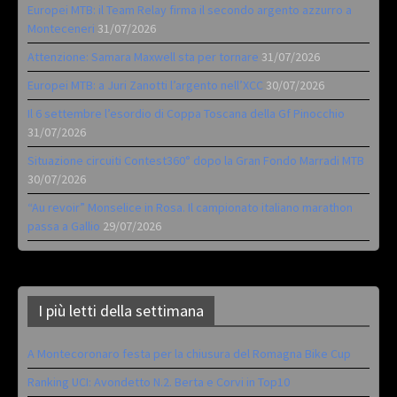
Europei MTB: il Team Relay firma il secondo argento azzurro a
Monteceneri
31/07/2026
Attenzione: Samara Maxwell sta per tornare
31/07/2026
Europei MTB: a Juri Zanotti l’argento nell’XCC
30/07/2026
Il 6 settembre l’esordio di Coppa Toscana della Gf Pinocchio
31/07/2026
Situazione circuiti Contest360° dopo la Gran Fondo Marradi MTB
30/07/2026
“Au revoir” Monselice in Rosa. Il campionato italiano marathon
passa a Gallio
29/07/2026
I più letti della settimana
A Montecoronaro festa per la chiusura del Romagna Bike Cup
Ranking UCI: Avondetto N.2. Berta e Corvi in Top10