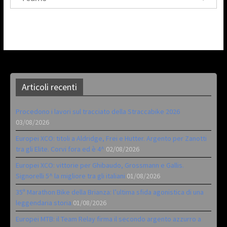
Articoli recenti
Procedono i lavori sul tracciato della Straccabike 2026
03/08/2026
Europei XCO: titoli a Aldridge, Frei e Hutter. Argento per Zanotti
tra gli Elite. Corvi fora ed è 4^
02/08/2026
Europei XCO: vittorie per Ghibaudo, Grossmann e Gallis.
Signorelli 5^ la migliore tra gli italiani
01/08/2026
35ª Marathon Bike della Brianza: l’ultima sfida agonistica di una
leggendaria storia
01/08/2026
Europei MTB: il Team Relay firma il secondo argento azzurro a