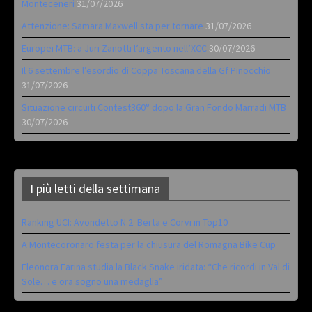
Monteceneri
31/07/2026
Attenzione: Samara Maxwell sta per tornare
31/07/2026
Europei MTB: a Juri Zanotti l’argento nell’XCC
30/07/2026
Il 6 settembre l’esordio di Coppa Toscana della Gf Pinocchio
31/07/2026
Situazione circuiti Contest360° dopo la Gran Fondo Marradi MTB
30/07/2026
I più letti della settimana
Ranking UCI: Avondetto N.2. Berta e Corvi in Top10
A Montecoronaro festa per la chiusura del Romagna Bike Cup
Eleonora Farina studia la Black Snake iridata: “Che ricordi in Val di
Sole… e ora sogno una medaglia”