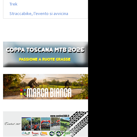
Trek
Straccabike, l’evento si avvicina