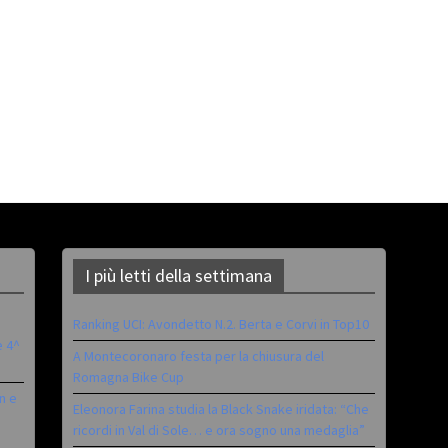
I più letti della settimana
Ranking UCI: Avondetto N.2. Berta e Corvi in Top10
è 4^
A Montecoronaro festa per la chiusura del
Romagna Bike Cup
n e
Eleonora Farina studia la Black Snake iridata: “Che
ricordi in Val di Sole… e ora sogno una medaglia”