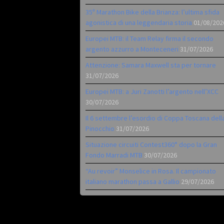
35ª Marathon Bike della Brianza: l’ultima sfida
agonistica di una leggendaria storia
01/08/202
Europei MTB: il Team Relay firma il secondo
argento azzurro a Monteceneri
31/07/2026
Attenzione: Samara Maxwell sta per tornare
31/07/2026
Europei MTB: a Juri Zanotti l’argento nell’XCC
30/07/2026
Il 6 settembre l’esordio di Coppa Toscana dell
Pinocchio
31/07/2026
Situazione circuiti Contest360° dopo la Gran
Fondo Marradi MTB
30/07/2026
“Au revoir” Monselice in Rosa. Il campionato
italiano marathon passa a Gallio
29/07/2026