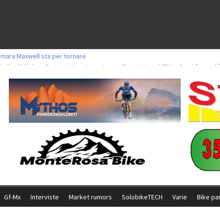
amara Maxwell sta per tornare
toli a Aldridge, Frei e Hutter. Argento per Zanotti tra gli Elite. Corvi fora ed 
ttorie per Ghibaudo, Grossmann e Gallis. Signorelli 5^ la migliore tra gli ital
ike della Brianza: l’ultima sfida agonistica di una leggendaria storia
l Team Relay firma il secondo argento azzurro a Monteceneri
Gf-Mx
Interviste
Market rumors
SolobikeTECH
Varie
Bike pa