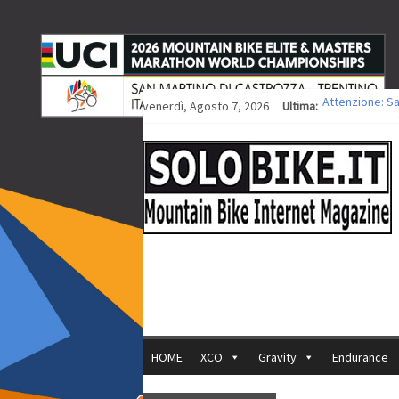
venerdì, Agosto 7, 2026
Ultima:
Attenzione: S
Europei XCO: ti
Europei XCO: vi
35ª Marathon B
Europei MTB: i
HOME
XCO
Gravity
Endurance