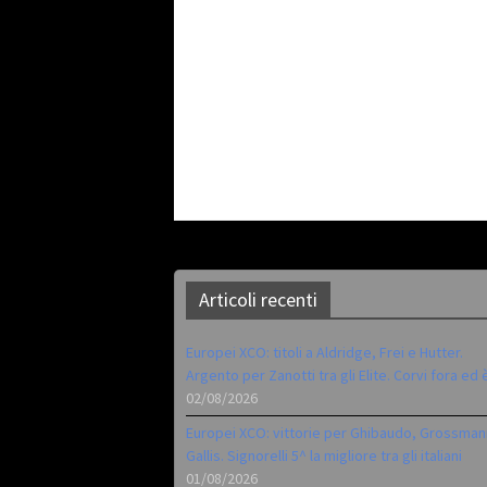
Articoli recenti
Europei XCO: titoli a Aldridge, Frei e Hutter.
Argento per Zanotti tra gli Elite. Corvi fora ed 
02/08/2026
Europei XCO: vittorie per Ghibaudo, Grossman
Gallis. Signorelli 5^ la migliore tra gli italiani
01/08/2026