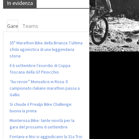
In evidenza
Gare
Teams
35ª Marathon Bike della Brianza: l’ultima
sfida agonistica di una leggendaria
storia
Il 6 settembre l’esordio di Coppa
Toscana della Gf Pinocchio
“Au revoir” Monselice in Rosa. Il
campionato italiano marathon passa a
Gallio
Si chiude il Prealpi Bike Challenge:
buona la prima
Monterosa Bike: tante novità per la
gara del prossimo 6 settembre
Fontana e Nisi si aggiudicano la 31a Troi