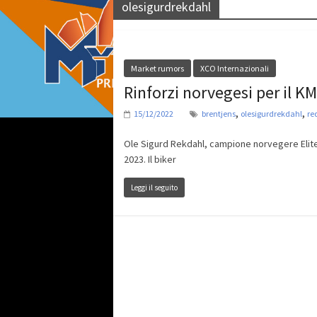
olesigurdrekdahl
Market rumors
XCO Internazionali
Rinforzi norvegesi per il 
,
,
15/12/2022
brentjens
olesigurdrekdahl
re
Ole Sigurd Rekdahl, campione norvegere Elite
2023. Il biker
Leggi il seguito