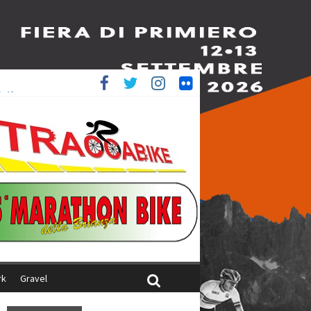
è 4^
iani
rk
Gravel