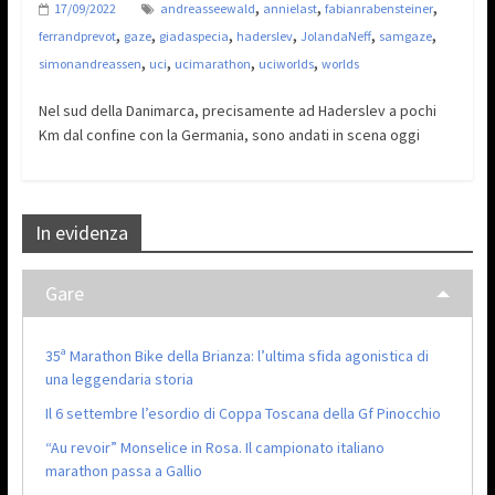
,
,
,
17/09/2022
andreasseewald
annielast
fabianrabensteiner
,
,
,
,
,
,
ferrandprevot
gaze
giadaspecia
haderslev
JolandaNeff
samgaze
,
,
,
,
simonandreassen
uci
ucimarathon
uciworlds
worlds
Nel sud della Danimarca, precisamente ad Haderslev a pochi
Km dal confine con la Germania, sono andati in scena oggi
In evidenza
Gare
35ª Marathon Bike della Brianza: l’ultima sfida agonistica di
una leggendaria storia
Il 6 settembre l’esordio di Coppa Toscana della Gf Pinocchio
“Au revoir” Monselice in Rosa. Il campionato italiano
marathon passa a Gallio