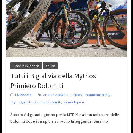
Gare in evidenza
Gf-Mx
Tutti i Big al via della Mythos
Primiero Dolomiti
,
,
,
11/09/2025
andreasseewald
leopaez
manfredmoelgg
,
,
mythos
mythosprimierodolomiti
samuele porro
Sabato è il grande giorno per la MTB Marathon nel cuore delle
Dolomiti dove i campioni scrivono la leggenda. Saranno