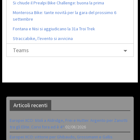
Si chiude il Prealpi Bike Challenge: buona la prima
Monterosa Bike: tante novità per la gara del prossimo 6
settembre
Fontana e Nisi si aggiudicano la 31a Troi Trek
Straccabike, l’evento si avvicina
Teams
Articoli recenti
Europei XCO: titoli a Aldridge, Frei e Hutter. Argento per Zanotti
tra gli Elite. Corvi fora ed è 4^
02/08/2026
Europei XCO: vittorie per Ghibaudo, Grossmann e Gallis.