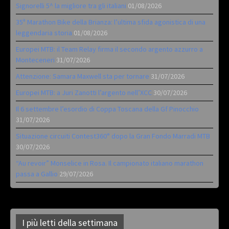
Signorelli 5^ la migliore tra gli italiani
01/08/2026
35ª Marathon Bike della Brianza: l’ultima sfida agonistica di una
leggendaria storia
01/08/2026
Europei MTB: il Team Relay firma il secondo argento azzurro a
Monteceneri
31/07/2026
Attenzione: Samara Maxwell sta per tornare
31/07/2026
Europei MTB: a Juri Zanotti l’argento nell’XCC
30/07/2026
Il 6 settembre l’esordio di Coppa Toscana della Gf Pinocchio
31/07/2026
Situazione circuiti Contest360° dopo la Gran Fondo Marradi MTB
30/07/2026
“Au revoir” Monselice in Rosa. Il campionato italiano marathon
passa a Gallio
29/07/2026
I più letti della settimana