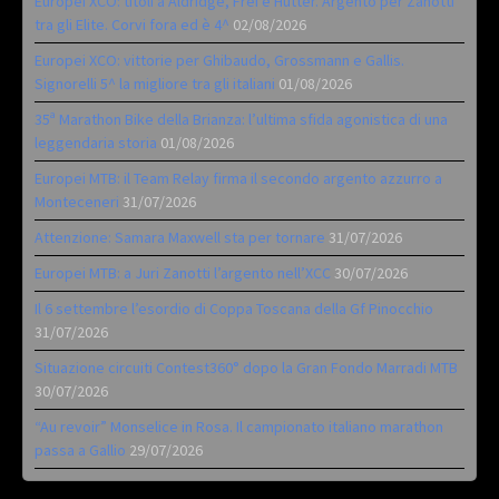
Europei XCO: titoli a Aldridge, Frei e Hutter. Argento per Zanotti
tra gli Elite. Corvi fora ed è 4^
02/08/2026
Europei XCO: vittorie per Ghibaudo, Grossmann e Gallis.
Signorelli 5^ la migliore tra gli italiani
01/08/2026
35ª Marathon Bike della Brianza: l’ultima sfida agonistica di una
leggendaria storia
01/08/2026
Europei MTB: il Team Relay firma il secondo argento azzurro a
Monteceneri
31/07/2026
Attenzione: Samara Maxwell sta per tornare
31/07/2026
Europei MTB: a Juri Zanotti l’argento nell’XCC
30/07/2026
Il 6 settembre l’esordio di Coppa Toscana della Gf Pinocchio
31/07/2026
Situazione circuiti Contest360° dopo la Gran Fondo Marradi MTB
30/07/2026
“Au revoir” Monselice in Rosa. Il campionato italiano marathon
passa a Gallio
29/07/2026