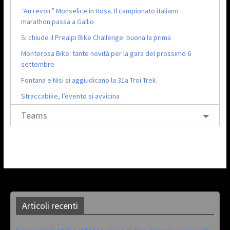
“Au revoir” Monselice in Rosa. Il campionato italiano
marathon passa a Gallio
Si chiude il Prealpi Bike Challenge: buona la prima
Monterosa Bike: tante novità per la gara del prossimo 6
settembre
Fontana e Nisi si aggiudicano la 31a Troi Trek
Straccabike, l’evento si avvicina
Teams
Articoli recenti