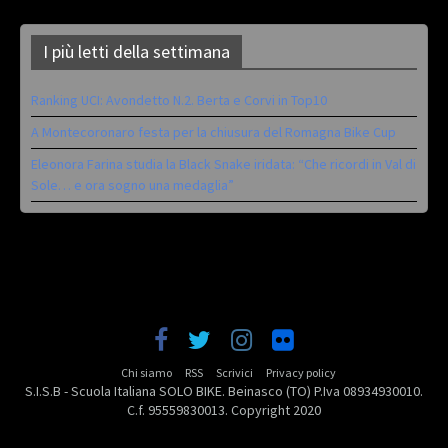
I più letti della settimana
Ranking UCI: Avondetto N.2. Berta e Corvi in Top10
A Montecoronaro festa per la chiusura del Romagna Bike Cup
Eleonora Farina studia la Black Snake iridata: “Che ricordi in Val di
Sole… e ora sogno una medaglia”
Chi siamo
RSS
Scrivici
Privacy policy
S.I.S.B - Scuola Italiana SOLO BIKE. Beinasco (TO) P.Iva 08934930010.
C.f. 95559830013. Copyright 2020