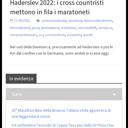
Haderslev 2022: i cross countristi
mettono in fila i maratoneti
,
,
,
17/09/2022
andreasseewald
annielast
fabianrabensteiner
,
,
,
,
,
,
ferrandprevot
gaze
giadaspecia
haderslev
JolandaNeff
samgaze
,
,
,
,
simonandreassen
uci
ucimarathon
uciworlds
worlds
Nel sud della Danimarca, precisamente ad Haderslev a pochi
Km dal confine con la Germania, sono andati in scena oggi
In evidenza
Gare
35ª Marathon Bike della Brianza: l’ultima sfida agonistica di
una leggendaria storia
Il 6 settembre l’esordio di Coppa Toscana della Gf Pinocchio