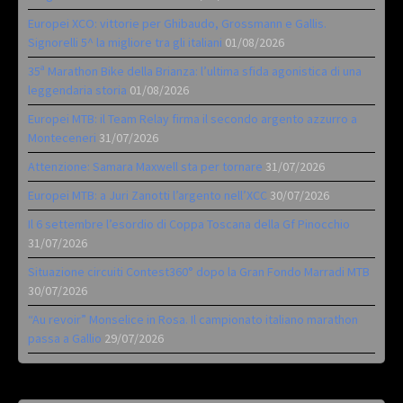
Europei XCO: vittorie per Ghibaudo, Grossmann e Gallis.
Signorelli 5^ la migliore tra gli italiani
01/08/2026
35ª Marathon Bike della Brianza: l’ultima sfida agonistica di una
leggendaria storia
01/08/2026
Europei MTB: il Team Relay firma il secondo argento azzurro a
Monteceneri
31/07/2026
Attenzione: Samara Maxwell sta per tornare
31/07/2026
Europei MTB: a Juri Zanotti l’argento nell’XCC
30/07/2026
Il 6 settembre l’esordio di Coppa Toscana della Gf Pinocchio
31/07/2026
Situazione circuiti Contest360° dopo la Gran Fondo Marradi MTB
30/07/2026
“Au revoir” Monselice in Rosa. Il campionato italiano marathon
passa a Gallio
29/07/2026