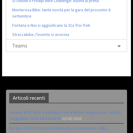
Si chiude il Prealpi Bike Challenge: buona la prima
Monterosa Bike: tante novità per la gara del prossimo 6
settembre
Fontana e Nisi si aggiudicano la 31a Troi Trek
Straccabike, l’evento si avvicina
Teams
Articoli recenti
Europei XCO: titoli a Aldridge, Frei e Hutter. Argento per Zanotti
tra gli Elite. Corvi fora ed è 4^
02/08/2026
Europei XCO: vittorie per Ghibaudo, Grossmann e Gallis.