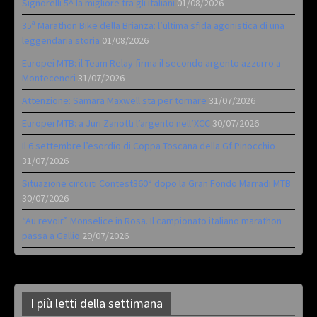
Signorelli 5^ la migliore tra gli italiani
01/08/2026
35ª Marathon Bike della Brianza: l’ultima sfida agonistica di una
leggendaria storia
01/08/2026
Europei MTB: il Team Relay firma il secondo argento azzurro a
Monteceneri
31/07/2026
Attenzione: Samara Maxwell sta per tornare
31/07/2026
Europei MTB: a Juri Zanotti l’argento nell’XCC
30/07/2026
Il 6 settembre l’esordio di Coppa Toscana della Gf Pinocchio
31/07/2026
Situazione circuiti Contest360° dopo la Gran Fondo Marradi MTB
30/07/2026
“Au revoir” Monselice in Rosa. Il campionato italiano marathon
passa a Gallio
29/07/2026
I più letti della settimana