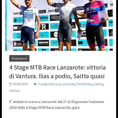
Endurance
4 Stage MTB Race Lanzarote: vittoria
di Vantura. Ilias a podio, Saitta quasi
,
,
,
,
03/02/2024
4 stage mtb race
lanzarote
Periklis Ilias
tabros
ventura
E’ andata in scena a Lanzarote dal 27 al 30 gennaio l’edizione
2024 della 4 Stage MTB Race Lanzarote, gara