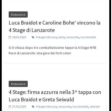
Endurance
Luca Braidot e Caroline Bohe’ vincono la
4 Stage di Lanzarote
,
,
,
28/01/2020
4 stage mtb race
bohe
lanzarote
luca braidot
Si è chiusa dopo 4 e combattutissime tappe la 4 Stage MTB
Race di Lanzarote. Una gara dai forti colori
Endurance
4 Stage: firma azzurra nella 3^ tappa con
Luca Braidot e Greta Seiwald
,
,
,
27/01/2020
4 stage mtb race
lanzarote
luca braidot
seiwald