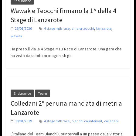
Endurance
Wawak e Teocchi firmano la 1^ della 4
Stage di Lanzarote
,
,
,
26/01/2020
4 stage mtb race
chiara teocchi
lanzarote
wawak
Ha preso il via la 4 Stage MTB Race di Lanzarote. Una gara che
ha visto da subito protagonisti gli
Endurance
Team
Colledani 2° per una manciata di metri a
Lanzarote
,
,
30/01/2019
4 stage mtb race
bianchi countervail
colledani
L’italiano del Team Bianchi Countervail a un passo dalla vittoria