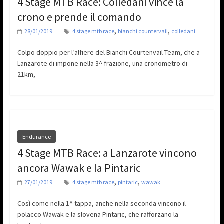
4 Stage MTB Race: Colledani vince la
crono e prende il comando
,
,
28/01/2019
4 stage mtb race
bianchi countervail
colledani
Colpo doppio per l’alfiere del Bianchi Courtenvail Team, che a
Lanzarote di impone nella 3^ frazione, una cronometro di
21km,
Endurance
4 Stage MTB Race: a Lanzarote vincono
ancora Wawak e la Pintaric
,
,
27/01/2019
4 stage mtb race
pintaric
wawak
Così come nella 1^ tappa, anche nella seconda vincono il
polacco Wawak e la slovena Pintaric, che rafforzano la