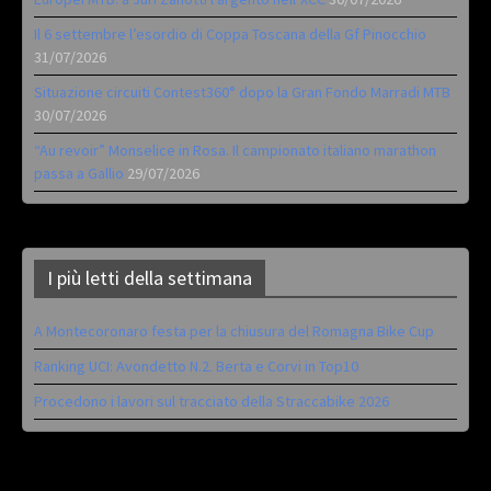
Il 6 settembre l’esordio di Coppa Toscana della Gf Pinocchio
31/07/2026
Situazione circuiti Contest360° dopo la Gran Fondo Marradi MTB
30/07/2026
“Au revoir” Monselice in Rosa. Il campionato italiano marathon
passa a Gallio
29/07/2026
I più letti della settimana
A Montecoronaro festa per la chiusura del Romagna Bike Cup
Ranking UCI: Avondetto N.2. Berta e Corvi in Top10
Procedono i lavori sul tracciato della Straccabike 2026