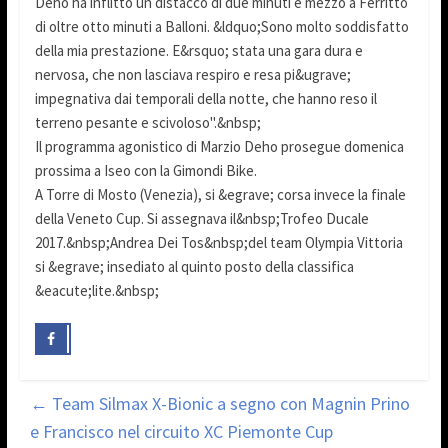
Deho ha inflitto un distacco di due minuti e mezzo a Ferritto
di oltre otto minuti a Balloni. &ldquo;Sono molto soddisfatto
della mia prestazione. E&rsquo; stata una gara dura e
nervosa, che non lasciava respiro e resa pi&ugrave;
impegnativa dai temporali della notte, che hanno reso il
terreno pesante e scivoloso".&nbsp;
Il programma agonistico di Marzio Deho prosegue domenica
prossima a Iseo con la Gimondi Bike.
A Torre di Mosto (Venezia), si &egrave; corsa invece la finale
della Veneto Cup. Si assegnava il&nbsp;Trofeo Ducale
2017.&nbsp;Andrea Dei Tos&nbsp;del team Olympia Vittoria
si &egrave; insediato al quinto posto della classifica
&eacute;lite.&nbsp;
←
Team Silmax X-Bionic a segno con Magnin Prino
e Francisco nel circuito XC Piemonte Cup