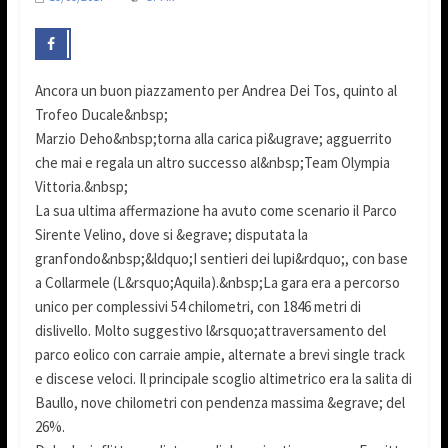
Ancora un buon piazzamento per Andrea Dei Tos, quinto al
Trofeo Ducale&nbsp;
Marzio Deho&nbsp;torna alla carica pi&ugrave; agguerrito
che mai e regala un altro successo al&nbsp;Team Olympia
Vittoria.&nbsp;
La sua ultima affermazione ha avuto come scenario il Parco
Sirente Velino, dove si &egrave; disputata la
granfondo&nbsp;&ldquo;I sentieri dei lupi&rdquo;, con base
a Collarmele (L&rsquo;Aquila).&nbsp;La gara era a percorso
unico per complessivi 54 chilometri, con 1846 metri di
dislivello. Molto suggestivo l&rsquo;attraversamento del
parco eolico con carraie ampie, alternate a brevi single track
e discese veloci. Il principale scoglio altimetrico era la salita di
Baullo, nove chilometri con pendenza massima &egrave; del
26%.