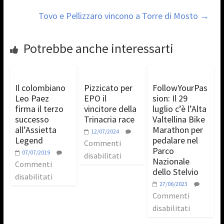
Tovo e Pellizzaro vincono a Torre di Mosto
→
Potrebbe anche interessarti
Il colombiano
Pizzicato per
FollowYourPas
Leo Paez
EPO il
sion: Il 29
firma il terzo
vincitore della
luglio c’è l’Alta
successo
Trinacria race
Valtellina Bike
all’Assietta
Marathon per
12/07/2024
Legend
pedalare nel
Commenti
Parco
07/07/2019
disabilitati
Nazionale
Commenti
dello Stelvio
disabilitati
27/06/2023
Commenti
disabilitati