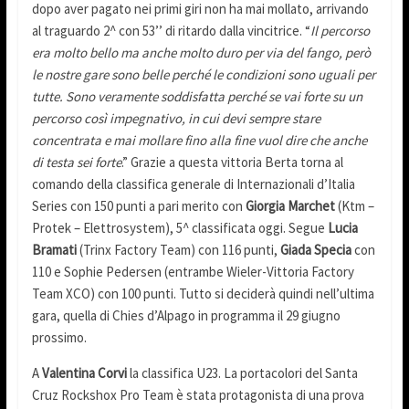
dopo aver pagato nei primi giri non ha mai mollato, arrivando
al traguardo 2^ con 53’’ di ritardo dalla vincitrice. “
Il percorso
era molto bello ma anche molto duro per via del fango, però
le nostre gare sono belle perché le condizioni sono uguali per
tutte. Sono veramente soddisfatta perché se vai forte su un
percorso così impegnativo, in cui devi sempre stare
concentrata e mai mollare fino alla fine vuol dire che anche
di testa sei forte
.” Grazie a questa vittoria Berta torna al
comando della classifica generale di Internazionali d’Italia
Series con 150 punti a pari merito con
Giorgia Marchet
(Ktm –
Protek – Elettrosystem), 5^ classificata oggi. Segue
Lucia
Bramati
(Trinx Factory Team) con 116 punti,
Giada Specia
con
110 e Sophie Pedersen (entrambe Wieler-Vittoria Factory
Team XCO) con 100 punti. Tutto si deciderà quindi nell’ultima
gara, quella di Chies d’Alpago in programma il 29 giugno
prossimo.
A
Valentina Corvi
la classifica U23. La portacolori del Santa
Cruz Rockshox Pro Team è stata protagonista di una prova