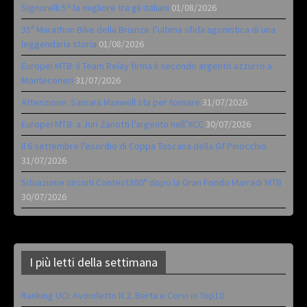
Signorelli 5^ la migliore tra gli italiani
01/08/2026
35ª Marathon Bike della Brianza: l’ultima sfida agonistica di una
leggendaria storia
01/08/2026
Europei MTB: il Team Relay firma il secondo argento azzurro a
Monteceneri
31/07/2026
Attenzione: Samara Maxwell sta per tornare
31/07/2026
Europei MTB: a Juri Zanotti l’argento nell’XCC
30/07/2026
Il 6 settembre l’esordio di Coppa Toscana della Gf Pinocchio
31/07/2026
Situazione circuiti Contest360° dopo la Gran Fondo Marradi MTB
30/07/2026
I più letti della settimana
Ranking UCI: Avondetto N.2. Berta e Corvi in Top10