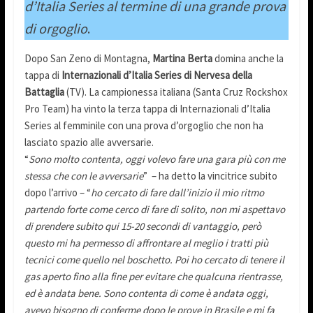
d’Italia Series al termine di una grande prova
di orgoglio
.
Dopo San Zeno di Montagna,
Martina Berta
domina anche la
tappa di
Internazionali d’Italia Series di Nervesa della
Battaglia
(TV). La campionessa italiana (Santa Cruz Rockshox
Pro Team) ha vinto la terza tappa di Internazionali d’Italia
Series al femminile con una prova d’orgoglio che non ha
lasciato spazio alle avversarie.
“
Sono molto contenta, oggi volevo fare una gara più con me
stessa che con le avversarie
” – ha detto la vincitrice subito
dopo l’arrivo – “
ho cercato di fare dall’inizio il mio ritmo
partendo forte come cerco di fare di solito, non mi aspettavo
di prendere subito qui 15-20 secondi di vantaggio, però
questo mi ha permesso di affrontare al meglio i tratti più
tecnici come quello nel boschetto. Poi ho cercato di tenere il
gas aperto fino alla fine per evitare che qualcuna rientrasse,
ed è andata bene. Sono contenta di come è andata oggi,
avevo bisogno di conferme dopo le prove in Brasile e mi fa