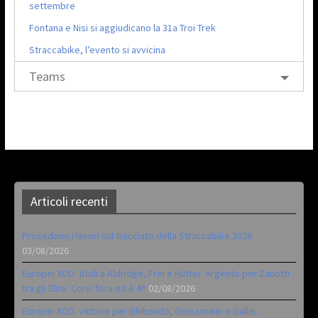
settembre
Fontana e Nisi si aggiudicano la 31a Troi Trek
Straccabike, l’evento si avvicina
Teams
Articoli recenti
Procedono i lavori sul tracciato della Straccabike 2026
03/08/2026
Europei XCO: titoli a Aldridge, Frei e Hutter. Argento per Zanotti
tra gli Elite. Corvi fora ed è 4^
02/08/2026
Europei XCO: vittorie per Ghibaudo, Grossmann e Gallis.