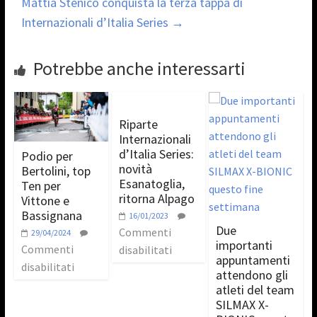
Mattia Stenico conquista la terza tappa di
Internazionali d’Italia Series
→
Potrebbe anche interessarti
Riparte
Internazionali
d’Italia Series:
Podio per
novità
Bertolini, top
Esanatoglia,
Ten per
ritorna Alpago
Vittone e
Bassignana
16/01/2023
Due
Commenti
29/04/2024
importanti
Commenti
disabilitati
appuntamenti
disabilitati
attendono gli
atleti del team
SILMAX X-