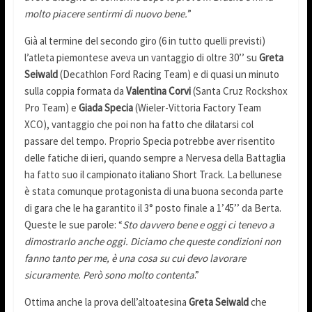
molto piacere sentirmi di nuovo bene.
”
Già al termine del secondo giro (6 in tutto quelli previsti)
l’atleta piemontese aveva un vantaggio di oltre 30’’ su
Greta
Seiwald
(Decathlon Ford Racing Team) e di quasi un minuto
sulla coppia formata da
Valentina Corvi
(Santa Cruz Rockshox
Pro Team) e
Giada Specia
(Wieler-Vittoria Factory Team
XCO), vantaggio che poi non ha fatto che dilatarsi col
passare del tempo. Proprio Specia potrebbe aver risentito
delle fatiche di ieri, quando sempre a Nervesa della Battaglia
ha fatto suo il campionato italiano Short Track. La bellunese
è stata comunque protagonista di una buona seconda parte
di gara che le ha garantito il 3° posto finale a 1’45’’ da Berta.
Queste le sue parole: “
Sto davvero bene e oggi ci tenevo a
dimostrarlo anche oggi. Diciamo che queste condizioni non
fanno tanto per me, è una cosa su cui devo lavorare
sicuramente. Però sono molto contenta
.”
Ottima anche la prova dell’altoatesina
Greta Seiwald
che