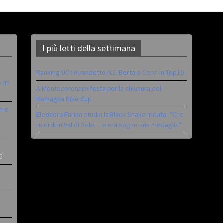
I più letti della settimana
Ranking UCI: Avondetto N.2. Berta e Corvi in Top10
è 4^
A Montecoronaro festa per la chiusura del
Romagna Bike Cup
n e
Eleonora Farina studia la Black Snake iridata: “Che
ricordi in Val di Sole… e ora sogno una medaglia”
6