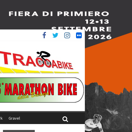
è 4^
ani
rk
Gravel