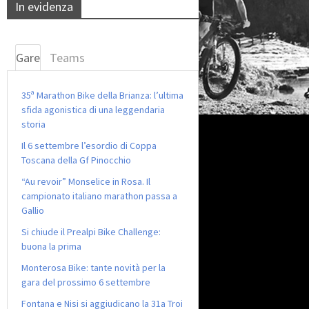
In evidenza
Gare
Teams
35ª Marathon Bike della Brianza: l’ultima
sfida agonistica di una leggendaria
storia
Il 6 settembre l’esordio di Coppa
Toscana della Gf Pinocchio
“Au revoir” Monselice in Rosa. Il
campionato italiano marathon passa a
Gallio
Si chiude il Prealpi Bike Challenge:
buona la prima
Monterosa Bike: tante novità per la
gara del prossimo 6 settembre
Fontana e Nisi si aggiudicano la 31a Troi