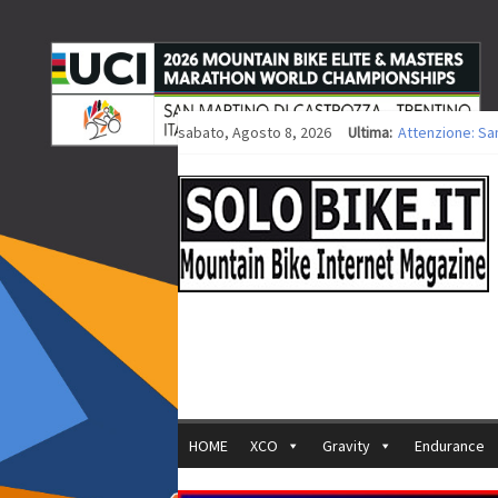
sabato, Agosto 8, 2026
Ultima:
Attenzione: Sa
Europei XCO: tit
Europei XCO: vit
35ª Marathon Bi
Europei MTB: i
HOME
XCO
Gravity
Endurance