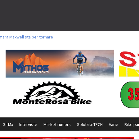
mara Maxwell sta per tornare
oli a Aldridge, Frei e Hutter. Argento per Zanotti tra gli Elite. Corvi fora ed 
torie per Ghibaudo, Grossmann e Gallis. Signorelli 5^ la migliore tra gli itali
ke della Brianza: l’ultima sfida agonistica di una leggendaria storia
l Team Relay firma il secondo argento azzurro a Monteceneri
Gf-Mx
Interviste
Market rumors
SolobikeTECH
Varie
Bike pa