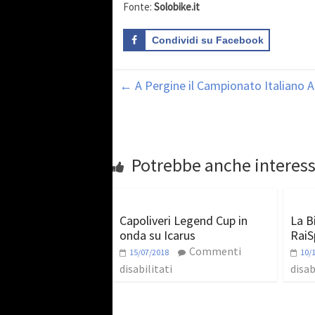
Fonte:
Solobike.it
Condividi su Facebook
←
A Pergine il Campionato Italiano As
Potrebbe anche interess
Capoliveri Legend Cup in
La B
onda su Icarus
RaiS
Commenti
15/07/2018
10/
disabilitati
disab