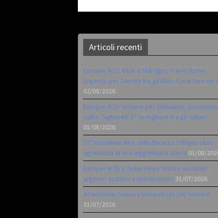
Articoli recenti
Europei XCO: titoli a Aldridge, Frei e Hutter.
Argento per Zanotti tra gli Elite. Corvi fora ed 
02/08/2026
Europei XCO: vittorie per Ghibaudo, Grossman
Gallis. Signorelli 5^ la migliore tra gli italiani
01/08/2026
35ª Marathon Bike della Brianza: l’ultima sfida
agonistica di una leggendaria storia
01/08/202
Europei MTB: il Team Relay firma il secondo
argento azzurro a Monteceneri
31/07/2026
Attenzione: Samara Maxwell sta per tornare
31/07/2026