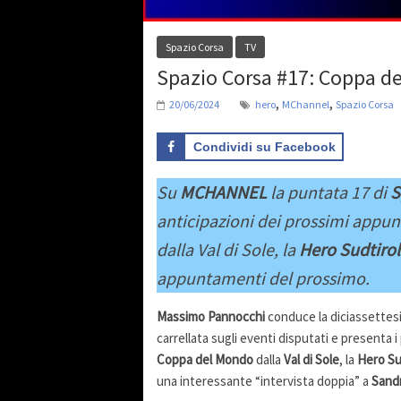
Spazio Corsa
TV
Spazio Corsa #17: Coppa de
,
,
20/06/2024
hero
MChannel
Spazio Corsa
Condividi su Facebook
Su
MCHANNEL
la puntata 17 di
S
anticipazioni dei prossimi appun
dalla Val di Sole, la
Hero Sudtiro
appuntamenti del prossimo.
Massimo Pannocchi
conduce la diciassettesi
carrellata sugli eventi disputati e presenta 
Coppa del Mondo
dalla
Val di Sole
, la
Hero Su
una interessante “intervista doppia” a
Sand