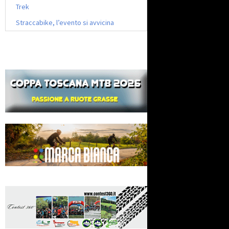
Trek
Straccabike, l’evento si avvicina