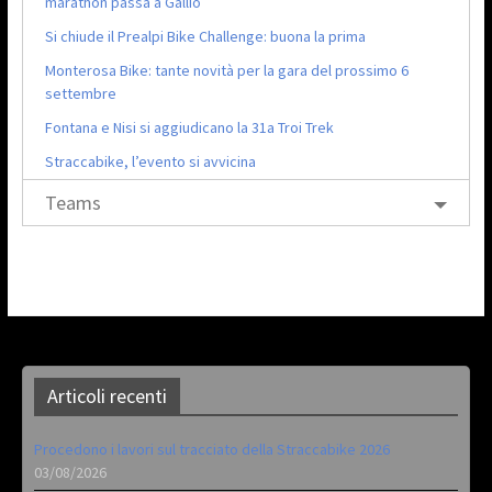
marathon passa a Gallio
Si chiude il Prealpi Bike Challenge: buona la prima
Monterosa Bike: tante novità per la gara del prossimo 6
settembre
Fontana e Nisi si aggiudicano la 31a Troi Trek
Straccabike, l’evento si avvicina
Teams
Articoli recenti
Procedono i lavori sul tracciato della Straccabike 2026
03/08/2026