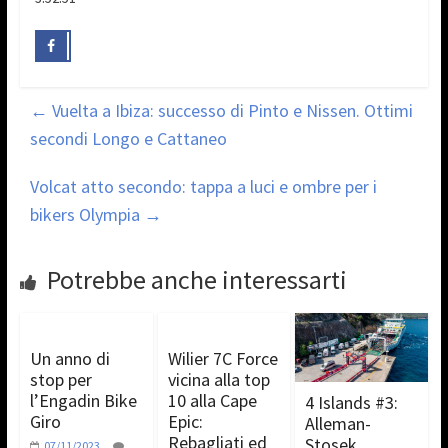
←
Vuelta a Ibiza: successo di Pinto e Nissen. Ottimi
secondi Longo e Cattaneo
Volcat atto secondo: tappa a luci e ombre per i
bikers Olympia
→
Potrebbe anche interessarti
Un anno di
Wilier 7C Force
stop per
vicina alla top
l’Engadin Bike
10 alla Cape
4 Islands #3:
Giro
Epic:
Alleman-
Rebagliati ed
Stosek
07/11/2023