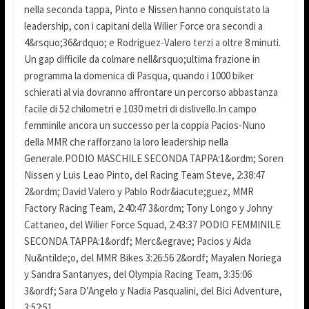
nella seconda tappa, Pinto e Nissen hanno conquistato la
leadership, con i capitani della Wilier Force ora secondi a
4&rsquo;36&rdquo; e Rodriguez-Valero terzi a oltre 8 minuti.
Un gap difficile da colmare nell&rsquo;ultima frazione in
programma la domenica di Pasqua, quando i 1000 biker
schierati al via dovranno affrontare un percorso abbastanza
facile di 52 chilometri e 1030 metri di dislivello.In campo
femminile ancora un successo per la coppia Pacios-Nuno
della MMR che rafforzano la loro leadership nella
Generale.PODIO MASCHILE SECONDA TAPPA:1&ordm; Soren
Nissen y Luis Leao Pinto, del Racing Team Steve, 2:38:47
2&ordm; David Valero y Pablo Rodr&iacute;guez, MMR
Factory Racing Team, 2:40:47 3&ordm; Tony Longo y Johny
Cattaneo, del Wilier Force Squad, 2:43:37 PODIO FEMMINILE
SECONDA TAPPA:1&ordf; Merc&egrave; Pacios y Aida
Nu&ntilde;o, del MMR Bikes 3:26:56 2&ordf; Mayalen Noriega
y Sandra Santanyes, del Olympia Racing Team, 3:35:06
3&ordf; Sara D’Angelo y Nadia Pasqualini, del Bici Adventure,
3:52:51