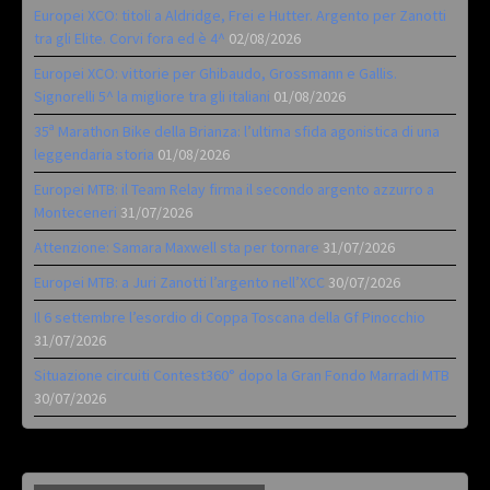
Europei XCO: titoli a Aldridge, Frei e Hutter. Argento per Zanotti
tra gli Elite. Corvi fora ed è 4^
02/08/2026
Europei XCO: vittorie per Ghibaudo, Grossmann e Gallis.
Signorelli 5^ la migliore tra gli italiani
01/08/2026
35ª Marathon Bike della Brianza: l’ultima sfida agonistica di una
leggendaria storia
01/08/2026
Europei MTB: il Team Relay firma il secondo argento azzurro a
Monteceneri
31/07/2026
Attenzione: Samara Maxwell sta per tornare
31/07/2026
Europei MTB: a Juri Zanotti l’argento nell’XCC
30/07/2026
Il 6 settembre l’esordio di Coppa Toscana della Gf Pinocchio
31/07/2026
Situazione circuiti Contest360° dopo la Gran Fondo Marradi MTB
30/07/2026