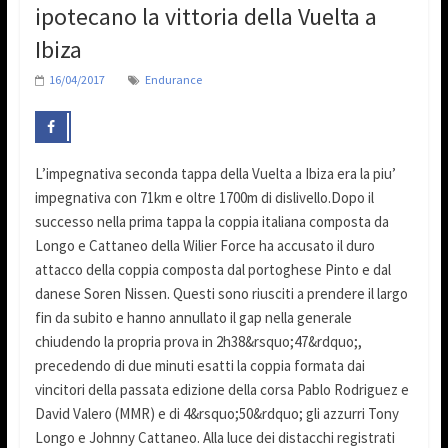
ipotecano la vittoria della Vuelta a
Ibiza
16/04/2017
Endurance
L’impegnativa seconda tappa della Vuelta a Ibiza era la piu’
impegnativa con 71km e oltre 1700m di dislivello.Dopo il
successo nella prima tappa la coppia italiana composta da
Longo e Cattaneo della Wilier Force ha accusato il duro
attacco della coppia composta dal portoghese Pinto e dal
danese Soren Nissen. Questi sono riusciti a prendere il largo
fin da subito e hanno annullato il gap nella generale
chiudendo la propria prova in 2h38&rsquo;47&rdquo;,
precedendo di due minuti esatti la coppia formata dai
vincitori della passata edizione della corsa Pablo Rodriguez e
David Valero (MMR) e di 4&rsquo;50&rdquo; gli azzurri Tony
Longo e Johnny Cattaneo. Alla luce dei distacchi registrati