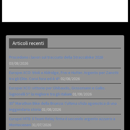
Articoli recenti
Procedono i lavori sul tracciato della Straccabike 2026
03/08/2026
Europei XCO: titoli a Aldridge, Frei e Hutter. Argento per Zanotti
tra gli Elite. Corvi fora ed è 4^
02/08/2026
Europei XCO: vittorie per Ghibaudo, Grossmann e Gallis.
Signorelli 5^ la migliore tra gli italiani
01/08/2026
35ª Marathon Bike della Brianza: l’ultima sfida agonistica di una
leggendaria storia
01/08/2026
Europei MTB: il Team Relay firma il secondo argento azzurro a
Monteceneri
31/07/2026