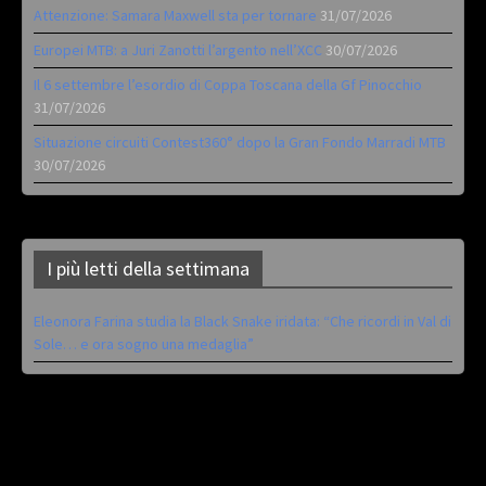
Attenzione: Samara Maxwell sta per tornare
31/07/2026
Europei MTB: a Juri Zanotti l’argento nell’XCC
30/07/2026
Il 6 settembre l’esordio di Coppa Toscana della Gf Pinocchio
31/07/2026
Situazione circuiti Contest360° dopo la Gran Fondo Marradi MTB
30/07/2026
I più letti della settimana
Eleonora Farina studia la Black Snake iridata: “Che ricordi in Val di
Sole… e ora sogno una medaglia”