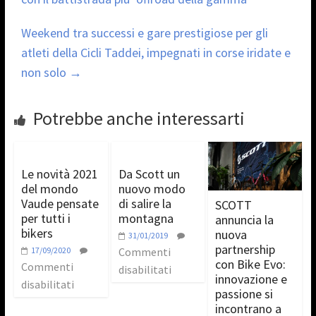
Weekend tra successi e gare prestigiose per gli
atleti della Cicli Taddei, impegnati in corse iridate e
non solo
→
Potrebbe anche interessarti
Le novità 2021
Da Scott un
del mondo
nuovo modo
Vaude pensate
di salire la
SCOTT
per tutti i
montagna
annuncia la
bikers
nuova
31/01/2019
partnership
17/09/2020
Commenti
con Bike Evo:
Commenti
disabilitati
innovazione e
disabilitati
passione si
incontrano a