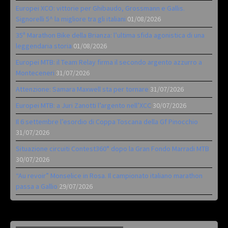
Europei XCO: vittorie per Ghibaudo, Grossmann e Gallis.
Signorelli 5^ la migliore tra gli italiani
01/08/2026
35ª Marathon Bike della Brianza: l’ultima sfida agonistica di una
leggendaria storia
01/08/2026
Europei MTB: il Team Relay firma il secondo argento azzurro a
Monteceneri
31/07/2026
Attenzione: Samara Maxwell sta per tornare
31/07/2026
Europei MTB: a Juri Zanotti l’argento nell’XCC
30/07/2026
Il 6 settembre l’esordio di Coppa Toscana della Gf Pinocchio
31/07/2026
Situazione circuiti Contest360° dopo la Gran Fondo Marradi MTB
30/07/2026
“Au revoir” Monselice in Rosa. Il campionato italiano marathon
passa a Gallio
29/07/2026