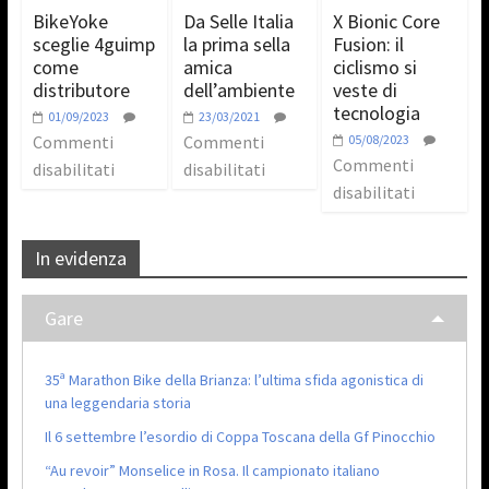
BikeYoke
Da Selle Italia
X Bionic Core
sceglie 4guimp
la prima sella
Fusion: il
come
amica
ciclismo si
distributore
dell’ambiente
veste di
tecnologia
01/09/2023
23/03/2021
Commenti
Commenti
05/08/2023
Commenti
disabilitati
disabilitati
disabilitati
In evidenza
Gare
35ª Marathon Bike della Brianza: l’ultima sfida agonistica di
una leggendaria storia
Il 6 settembre l’esordio di Coppa Toscana della Gf Pinocchio
“Au revoir” Monselice in Rosa. Il campionato italiano