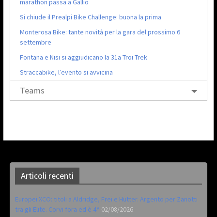
marathon passa a Gallio
Si chiude il Prealpi Bike Challenge: buona la prima
Monterosa Bike: tante novità per la gara del prossimo 6
settembre
Fontana e Nisi si aggiudicano la 31a Troi Trek
Straccabike, l’evento si avvicina
Teams
Articoli recenti
Europei XCO: titoli a Aldridge, Frei e Hutter. Argento per Zanotti
tra gli Elite. Corvi fora ed è 4^
02/08/2026