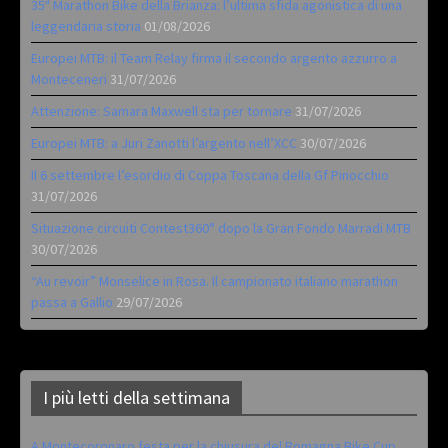
35ª Marathon Bike della Brianza: l’ultima sfida agonistica di una
leggendaria storia
01/08/2026
Europei MTB: il Team Relay firma il secondo argento azzurro a
Monteceneri
31/07/2026
Attenzione: Samara Maxwell sta per tornare
31/07/2026
Europei MTB: a Juri Zanotti l’argento nell’XCC
30/07/2026
Il 6 settembre l’esordio di Coppa Toscana della Gf Pinocchio
31/07/2026
Situazione circuiti Contest360° dopo la Gran Fondo Marradi MTB
30/07/2026
“Au revoir” Monselice in Rosa. Il campionato italiano marathon
passa a Gallio
29/07/2026
I più letti della settimana
A Montecoronaro festa per la chiusura del Romagna Bike Cup