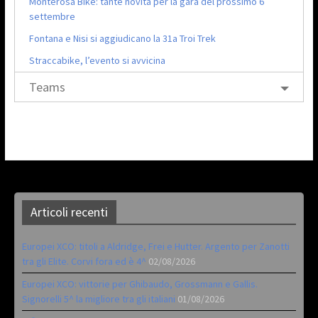
Monterosa Bike: tante novità per la gara del prossimo 6
settembre
Fontana e Nisi si aggiudicano la 31a Troi Trek
Straccabike, l’evento si avvicina
Teams
Articoli recenti
Europei XCO: titoli a Aldridge, Frei e Hutter. Argento per Zanotti
tra gli Elite. Corvi fora ed è 4^
02/08/2026
Europei XCO: vittorie per Ghibaudo, Grossmann e Gallis.
Signorelli 5^ la migliore tra gli italiani
01/08/2026