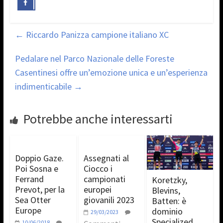
←
Riccardo Panizza campione italiano XC
Pedalare nel Parco Nazionale delle Foreste
Casentinesi offre un’emozione unica e un’esperienza
indimenticabile
→
Potrebbe anche interessarti
Doppio Gaze.
Assegnati al
Poi Sosna e
Ciocco i
Ferrand
campionati
Koretzky,
Prevot, per la
europei
Blevins,
Sea Otter
giovanili 2023
Batten: è
Europe
dominio
29/03/2023
Specialized
10/06/2018