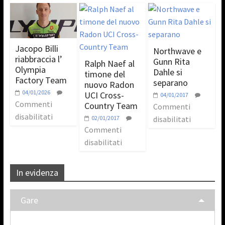
Jacopo Billi
Northwave e
riabbraccia l’
Gunn Rita
Ralph Naef al
Olympia
Dahle si
timone del
Factory Team
separano
nuovo Radon
04/01/2026
UCI Cross-
04/01/2017
Commenti
Country Team
Commenti
disabilitati
02/01/2017
disabilitati
Commenti
disabilitati
In evidenza
Gare