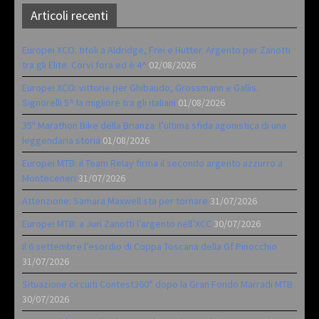
Articoli recenti
Europei XCO: titoli a Aldridge, Frei e Hutter. Argento per Zanotti
tra gli Elite. Corvi fora ed è 4^
02/08/2026
Europei XCO: vittorie per Ghibaudo, Grossmann e Gallis.
Signorelli 5^ la migliore tra gli italiani
01/08/2026
35ª Marathon Bike della Brianza: l’ultima sfida agonistica di una
leggendaria storia
01/08/2026
Europei MTB: il Team Relay firma il secondo argento azzurro a
Monteceneri
31/07/2026
Attenzione: Samara Maxwell sta per tornare
31/07/2026
Europei MTB: a Juri Zanotti l’argento nell’XCC
30/07/2026
Il 6 settembre l’esordio di Coppa Toscana della Gf Pinocchio
31/07/2026
Situazione circuiti Contest360° dopo la Gran Fondo Marradi MTB
30/07/2026