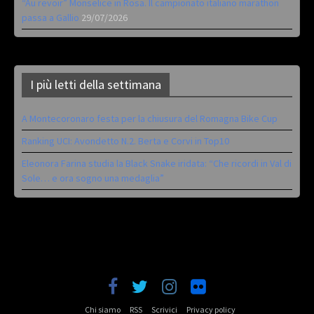
“Au revoir” Monselice in Rosa. Il campionato italiano marathon
passa a Gallio
29/07/2026
I più letti della settimana
A Montecoronaro festa per la chiusura del Romagna Bike Cup
Ranking UCI: Avondetto N.2. Berta e Corvi in Top10
Eleonora Farina studia la Black Snake iridata: “Che ricordi in Val di
Sole… e ora sogno una medaglia”
Chi siamo
RSS
Scrivici
Privacy policy