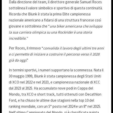
Dalla direzione del team, il direttore generale Samuel Roces
sottolinea il valore simbolico e sportivo di questa continuità.
Ricorda che Blunk è stata la prima Elite campionessa
nazionale americano a fidarsi di una struttura francese così
giovane e sottolinea che “
una biker americana che sviluppa
la sua carriera olimpica su una Rockrider è una storia
incredibile.”
Per Roces, il rinnovo “
convalida il lavoro degli ultimi tre anni
e ci permette di iniziare a costruire il percorso verso il 2028
già da oggi
.”
In termini sportivi, i numeri supportano la scommessa. Nata il
30 maggio 1999, Blunk è stata campionessa degli Stati Uniti
di XCO nel 2022 e nel 2023, e campionessa nazionale di XCC
dal 2023 al 2025. Ha accumulato nove podi in Coppa del
Mondo, tra XCO e short track, tutti ottenuti con Decathlon
Ford, e ha chiuso le ultime due stagioni nella top 10 del
ranking mondiale, con un 5° posto nel 2024 e un 8° nel 2025.
Nell’ultimo Campionato del Mondo, si è classificata quinta.