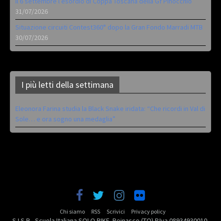
Il 6 settembre l’esordio di Coppa Toscana della Gf Pinocchio
31/07/2026
Situazione circuiti Contest360° dopo la Gran Fondo Marradi MTB
30/07/2026
I più letti della settimana
Eleonora Farina studia la Black Snake iridata: “Che ricordi in Val di
Sole… e ora sogno una medaglia”
Chi siamo
RSS
Scrivici
Privacy policy
S.I.S.B - Scuola Italiana SOLO BIKE. Beinasco (TO) P.Iva 08934930010.