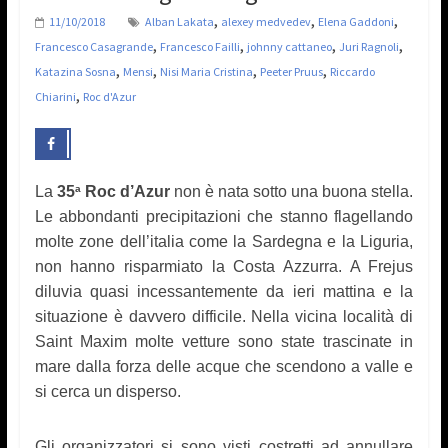
,
,
,
11/10/2018
Alban Lakata
alexey medvedev
Elena Gaddoni
,
,
,
,
Francesco Casagrande
Francesco Failli
johnny cattaneo
Juri Ragnoli
,
,
,
,
Katazina Sosna
Mensi
Nisi Maria Cristina
Peeter Pruus
Riccardo
,
Chiarini
Roc d'Azur
La
35
Roc d’Azur
non è nata sotto una buona stella.
a
Le abbondanti precipitazioni che stanno flagellando
molte zone dell’italia come la Sardegna e la Liguria,
non hanno risparmiato la Costa Azzurra. A Frejus
diluvia quasi incessantemente da ieri mattina e la
situazione è davvero difficile. Nella vicina località di
Saint Maxim molte vetture sono state trascinate in
mare dalla forza delle acque che scendono a valle e
si cerca un disperso.
Gli organizzatori si sono visti costretti ad annullare