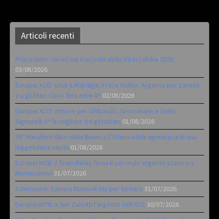
Articoli recenti
Procedono i lavori sul tracciato della Straccabike 2026
03/08/2026
Europei XCO: titoli a Aldridge, Frei e Hutter. Argento per Zanotti
tra gli Elite. Corvi fora ed è 4^
02/08/2026
Europei XCO: vittorie per Ghibaudo, Grossmann e Gallis.
Signorelli 5^ la migliore tra gli italiani
01/08/2026
35ª Marathon Bike della Brianza: l’ultima sfida agonistica di una
leggendaria storia
01/08/2026
Europei MTB: il Team Relay firma il secondo argento azzurro a
Monteceneri
31/07/2026
Attenzione: Samara Maxwell sta per tornare
31/07/2026
Europei MTB: a Juri Zanotti l’argento nell’XCC
30/07/2026