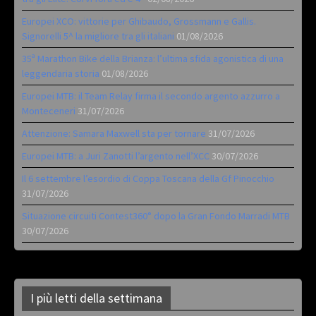
Europei XCO: vittorie per Ghibaudo, Grossmann e Gallis.
Signorelli 5^ la migliore tra gli italiani
01/08/2026
35ª Marathon Bike della Brianza: l’ultima sfida agonistica di una
leggendaria storia
01/08/2026
Europei MTB: il Team Relay firma il secondo argento azzurro a
Monteceneri
31/07/2026
Attenzione: Samara Maxwell sta per tornare
31/07/2026
Europei MTB: a Juri Zanotti l’argento nell’XCC
30/07/2026
Il 6 settembre l’esordio di Coppa Toscana della Gf Pinocchio
31/07/2026
Situazione circuiti Contest360° dopo la Gran Fondo Marradi MTB
30/07/2026
I più letti della settimana