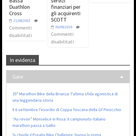
Bassa
servizi
Duathlon
finanziari per
Cross
gli acquirenti
SCOTT
21/08/2023
Commenti
05/09/2019
Commenti
disabilitati
disabilitati
In evidenza
Gare
35ª Marathon Bike della Brianza: l’ultima sfida agonistica di
una leggendaria storia
Il 6 settembre l’esordio di Coppa Toscana della Gf Pinocchio
“Au revoir” Monselice in Rosa. Il campionato italiano
marathon passa a Gallio
Si chiude il Prealpi Bike Challenge: buona la prima