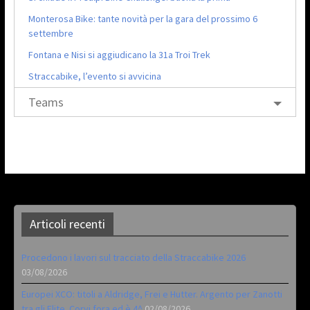
Monterosa Bike: tante novità per la gara del prossimo 6
settembre
Fontana e Nisi si aggiudicano la 31a Troi Trek
Straccabike, l’evento si avvicina
Teams
Articoli recenti
Procedono i lavori sul tracciato della Straccabike 2026
03/08/2026
Europei XCO: titoli a Aldridge, Frei e Hutter. Argento per Zanotti
tra gli Elite. Corvi fora ed è 4^
02/08/2026