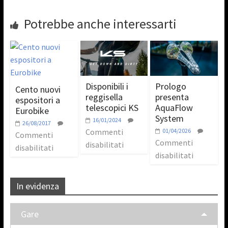
Potrebbe anche interessarti
Disponibili i
Prologo
Cento nuovi
reggisella
presenta
espositori a
telescopici KS
AquaFlow
Eurobike
System
16/01/2024
26/08/2017
Commenti
01/04/2026
Commenti
Commenti
disabilitati
disabilitati
disabilitati
In evidenza
Gare