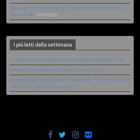
“Au revoir” Monselice in Rosa. Il campionato italiano marathon
passa a Gallio
29/07/2026
I più letti della settimana
A Montecoronaro festa per la chiusura del Romagna Bike Cup
Ranking UCI: Avondetto N.2. Berta e Corvi in Top10
Eleonora Farina studia la Black Snake iridata: “Che ricordi in Val di
Sole… e ora sogno una medaglia”