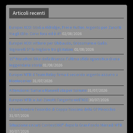
Articoli recenti
Europei XCO: titoli a Aldridge, Frei e Hutter. Argento per Zanotti
tra gli Elite. Corvi fora ed è 4^
02/08/2026
Europei XCO: vittorie per Ghibaudo, Grossmann e Gallis.
Signorelli 5^ la migliore tra gli italiani
01/08/2026
35ª Marathon Bike della Brianza: l’ultima sfida agonistica di una
leggendaria storia
01/08/2026
Europei MTB: il Team Relay firma il secondo argento azzurro a
Monteceneri
31/07/2026
Attenzione: Samara Maxwell sta per tornare
31/07/2026
Europei MTB: a Juri Zanotti l’argento nell’XCC
30/07/2026
Il 6 settembre l’esordio di Coppa Toscana della Gf Pinocchio
31/07/2026
Situazione circuiti Contest360° dopo la Gran Fondo Marradi MTB
30/07/2026