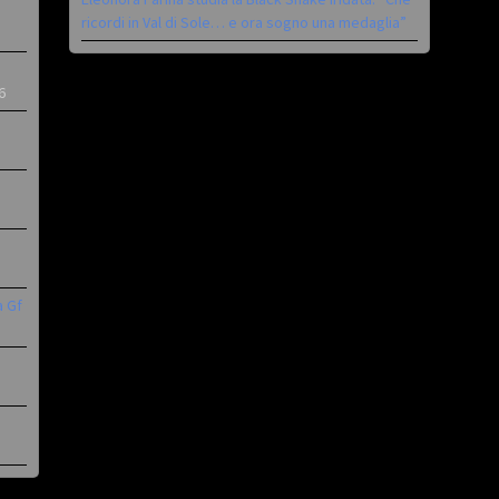
ricordi in Val di Sole… e ora sogno una medaglia”
6
a Gf