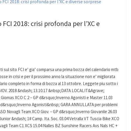
FCI 2018: crisi profonda per l’XC e
ti sul sito FCI e’ gia’ comparsa una prima bozza del calendario mtb
sse in crisi e per il prossimo anno la situazione non e’ migliorata
ario completo in forma di bozza al 13 ottobre. Leggete piu sotto i
OV. 2018 &ndash; 13.10.17 &nbsp;DATA LOCALIT&Agrave;
omas XCO C 2 – GP d&rsquo;Inverno Agonisti e Master 11.03
 d&rsquo;Inverno Agonisti&nbsp; GARA ANNULLATA per problemi
S ASD Novagli Team XCO Giov. – GP d&rsquo;Inverno Giovanile 26.03
Junior &ndash; 1# Camp. Ita. Soc. 03.04 Vetralla VT Tuscia Bike XCO
vagli Team C1 XCS 15.04 Nalles BZ Sunshine Racers Avs Nals HC +