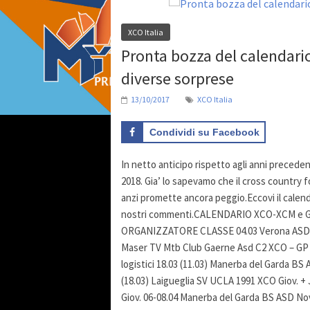
XCO Italia
Pronta bozza del calendario 
diverse sorprese
13/10/2017
XCO Italia
Condividi su Facebook
In netto anticipo rispetto agli anni preceden
2018. Gia’ lo sapevamo che il cross country fo
anzi promette ancora peggio.Eccovi il calend
nostri commenti.CALENDARIO XCO-XCM e GI
ORGANIZZATORE CLASSE 04.03 Verona ASD Gi
Maser TV Mtb Club Gaerne Asd C2 XCO – GP
logistici 18.03 (11.03) Manerba del Garda B
(18.03) Laigueglia SV UCLA 1991 XCO Giov. + 
Giov. 06-08.04 Manerba del Garda BS ASD No