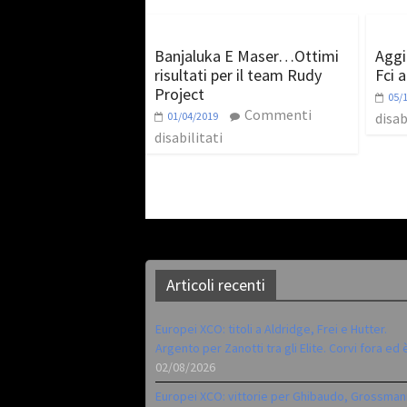
Banjaluka E Maser…Ottimi
Aggi
risultati per il team Rudy
Fci 
Project
05/
Commenti
01/04/2019
disab
disabilitati
Articoli recenti
Europei XCO: titoli a Aldridge, Frei e Hutter.
Argento per Zanotti tra gli Elite. Corvi fora ed 
02/08/2026
Europei XCO: vittorie per Ghibaudo, Grossman