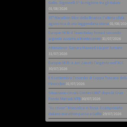
Gallis. Signorelli 5^ la migliore tra gli italiani
01/08/2026
35ª Marathon Bike della Brianza: l’ultima sfida
agonistica di una leggendaria storia
01/08/202
Europei MTB: il Team Relay firma il secondo
argento azzurro a Monteceneri
31/07/2026
Attenzione: Samara Maxwell sta per tornare
31/07/2026
Europei MTB: a Juri Zanotti l’argento nell’XCC
30/07/2026
Il 6 settembre l’esordio di Coppa Toscana dell
Pinocchio
31/07/2026
Situazione circuiti Contest360° dopo la Gran
Fondo Marradi MTB
30/07/2026
“Au revoir” Monselice in Rosa. Il campionato
italiano marathon passa a Gallio
29/07/2026