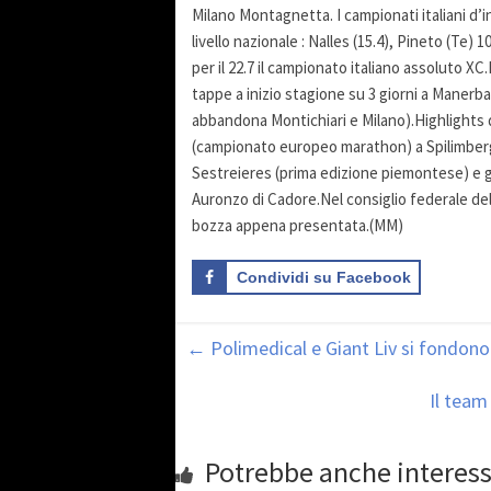
Milano Montagnetta. I campionati italiani d’
livello nazionale : Nalles (15.4), Pineto (Te)
per il 22.7 il campionato italiano assoluto 
tappe a inizio stagione su 3 giorni a Manerba 
abbandona Montichiari e Milano).Highlights de
(campionato europeo marathon) a Spilimbergo
Sestreieres (prima edizione piemontese) e gr
Auronzo di Cadore.Nel consiglio federale del 
bozza appena presentata.(MM)
Condividi su Facebook
←
Polimedical e Giant Liv si fondono 
Il team
Potrebbe anche interess