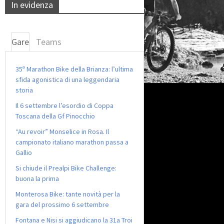
In evidenza
Gare
Teams
35ª Marathon Bike della Brianza: l’ultima
sfida agonistica di una leggendaria
storia
Il 6 settembre l’esordio di Coppa
Toscana della Gf Pinocchio
“Au revoir” Monselice in Rosa. Il
campionato italiano marathon passa a
Gallio
Si chiude il Prealpi Bike Challenge:
buona la prima
Monterosa Bike: tante novità per la
gara del prossimo 6 settembre
Fontana e Nisi si aggiudicano la 31a Troi