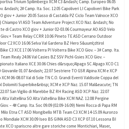
isportiva Trivium Spilimbergo XCM C3 &ndash; Camp. Europeo 06.05
ndash; 2# Camp. Ita. Soc. 12.05 Capoliveri LI Capoliveri Bike Park
O giov + Junior 20.05 Sasso di Castalda PZ Ciclo Team Valnoce XCO
08.07) Chiampo VI ASD Team Adventure Project XCO Naz. &ndash; No
e di Castro XCO giov + Junior 02-03.06 Courmayeur AO ASD Velo
a Giov.+ Team Relay CCRR 10.06 Pineto TE ASD Cerrano Outdoor
oor C2 XCO 16.06 Selva Val Gardena BZ Hero S&uuml;dtirol
Bike C3 XCE 17.06 Volterra PI Volterra Bike XCO Giov. – 3# Camp. Ita.
Team Realy 24.06 Val Casies BZ SSV Pichl-Gsies XCO Giov. –
ionato Italiano XCE 30.06 Chies d&rsquo;Alpago SC Alpago XCO C1
Giovanile 01.07 &ndash; 22.07 Sestriere TO GSR Alpina XCM e XCP
XCM 06-08.07 Val di Sole TN C.O. Grandi Eventi Valdisole Coppa del
ol Dolomiti Superbike&nbsp; XCM e XCP Naz. 15.07 Mal&eacute; TN
 22.07 San Vigilio di Marebbe BZ RH Racing ASD XCP Naz. 22.07
 Alta Valtellina SO Alta Valtellina Bike XCM NAZ. 12.08 Pergine
iov. – 4# Camp. Ita. Soc 09.09 (02.09-16.09) Nemi Rocca di Papa RM
09 Milo Etna CT ASD Mongibello MTB Team C3 XCM 14-15.09 Auronzo
to Mondiale XCM 30.09 Iseo BS GIMA ASD C3 XCP 07.10 Lessona BI
e XCO spariscno altre gare storiche come Montichiari, Maser,