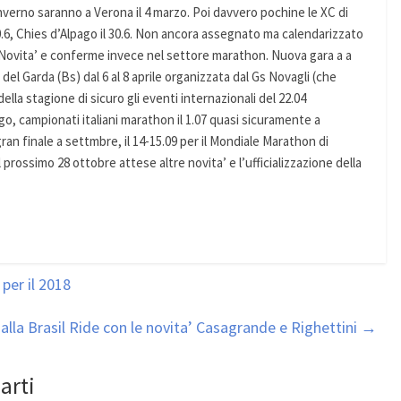
inverno saranno a Verona il 4 marzo. Poi davvero pochine le XC di
 10.6, Chies d’Alpago il 30.6. Non ancora assegnato ma calendarizzato
XC.Novita’ e conferme invece nel settore marathon. Nuova gara a a
del Garda (Bs) dal 6 al 8 aprile organizzata dal Gs Novagli (che
lla stagione di sicuro gli eventi internazionali del 22.04
, campionati italiani marathon il 1.07 quasi sicuramente a
an finale a settmbre, il 14-15.09 per il Mondiale Marathon di
prossimo 28 ottobre attese altre novita’ e l’ufficializzazione della
per il 2018
 alla Brasil Ride con le novita’ Casagrande e Righettini
→
arti