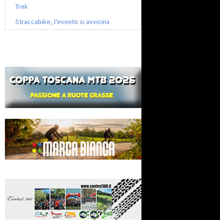
Trek
Straccabike, l’evento si avvicina