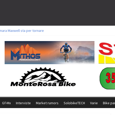
mara Maxwell sta per tornare
oli a Aldridge, Frei e Hutter. Argento per Zanotti tra gli Elite. Corvi fora ed 
torie per Ghibaudo, Grossmann e Gallis. Signorelli 5^ la migliore tra gli itali
ke della Brianza: l’ultima sfida agonistica di una leggendaria storia
l Team Relay firma il secondo argento azzurro a Monteceneri
Gf-Mx
Interviste
Market rumors
SolobikeTECH
Varie
Bike pa