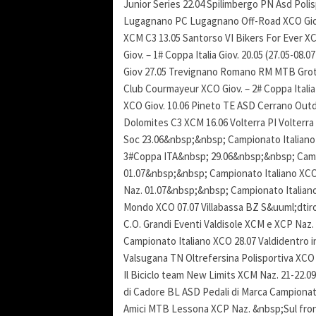
Junior Series 22.04 Spilimbergo PN Asd Pol
Lugagnano PC Lugagnano Off-Road XCO Giov. &
XCM C3 13.05 Santorso VI Bikers For Ever XC
Giov. – 1# Coppa Italia Giov. 20.05 (27.05-
Giov 27.05 Trevignano Romano RM MTB Grott
Club Courmayeur XCO Giov. – 2# Coppa Itali
XCO Giov. 10.06 Pineto TE ASD Cerrano Outd
Dolomites C3 XCM 16.06 Volterra PI Volterra 
Soc 23.06&nbsp;&nbsp; Campionato Italiano 
3#Coppa ITA&nbsp; 29.06&nbsp;&nbsp; Camp
01.07&nbsp;&nbsp; Campionato Italiano XCO 
Naz. 01.07&nbsp;&nbsp; Campionato Italiano 
Mondo XCO 07.07 Villabassa BZ S&uuml;dtir
C.O. Grandi Eventi Valdisole XCM e XCP Naz.
Campionato Italiano XCO 28.07 Valdidentro in
Valsugana TN Oltrefersina Polisportiva XCO G
Il Biciclo team New Limits XCM Naz. 21-22.
di Cadore BL ASD Pedali di Marca Campiona
Amici MTB Lessona XCP Naz. &nbsp;Sul front