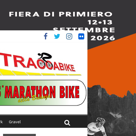
è 4^
ani
rk
Gravel