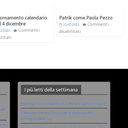
ornamento calendario
Patrik come Paola Pezzo
al 4 dicembre
Commenti
22/07/2022
Commenti
12/2023
disabilitati
ilitati
I più letti della settimana
Ranking UCI: Avondetto N.2. Berta e Corvi in Top10
è 4^
A Montecoronaro festa per la chiusura del
Romagna Bike Cup
n e
Eleonora Farina studia la Black Snake iridata: “Che