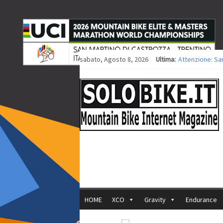
sabato, Agosto 8, 2026
Ultima:
Attenzione: Sa
Europei XCO: tit
Europei XCO: vit
35ª Marathon Bi
Europei MTB: i
HOME
XCO
Gravity
Endurance