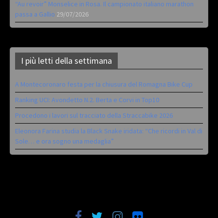
“Au revoir” Monselice in Rosa. Il campionato italiano marathon
passa a Gallio
29/07/2026
I più letti della settimana
A Montecoronaro festa per la chiusura del Romagna Bike Cup
Ranking UCI: Avondetto N.2. Berta e Corvi in Top10
Procedono i lavori sul tracciato della Straccabike 2026
Eleonora Farina studia la Black Snake iridata: “Che ricordi in Val di
Sole… e ora sogno una medaglia”