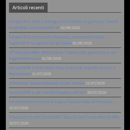
Articoli recenti
Europei XCO: titoli a Aldridge, Frei e Hutter. Argento per Zanotti
tra gli Elite. Corvi fora ed è 4^
02/08/2026
Europei XCO: vittorie per Ghibaudo, Grossmann e Gallis.
Signorelli 5^ la migliore tra gli italiani
01/08/2026
35ª Marathon Bike della Brianza: l’ultima sfida agonistica di una
leggendaria storia
01/08/2026
Europei MTB: il Team Relay firma il secondo argento azzurro a
Monteceneri
31/07/2026
Attenzione: Samara Maxwell sta per tornare
31/07/2026
Europei MTB: a Juri Zanotti l’argento nell’XCC
30/07/2026
Il 6 settembre l’esordio di Coppa Toscana della Gf Pinocchio
31/07/2026
Situazione circuiti Contest360° dopo la Gran Fondo Marradi MTB
30/07/2026