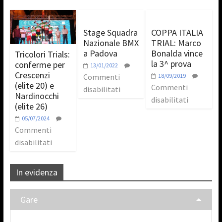
Stage Squadra
COPPA ITALIA
Nazionale BMX
TRIAL: Marco
a Padova
Bonalda vince
Tricolori Trials:
la 3^ prova
conferme per
13/01/2022
Crescenzi
Commenti
18/09/2019
(elite 20) e
Commenti
disabilitati
Nardinocchi
disabilitati
(elite 26)
05/07/2024
Commenti
disabilitati
In evidenza
Gare