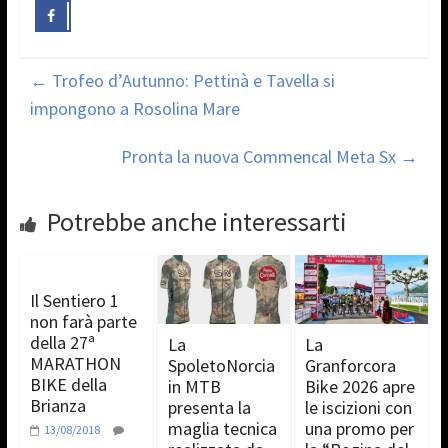
←
Trofeo d’Autunno: Pettinà e Tavella si
impongono a Rosolina Mare
Pronta la nuova Commencal Meta Sx
→
Potrebbe anche interessarti
Il Sentiero 1
non farà parte
della 27ª
La
La
MARATHON
SpoletoNorcia
Granforcora
BIKE della
in MTB
Bike 2026 apre
Brianza
presenta la
le iscizioni con
maglia tecnica
una promo per
13/08/2018