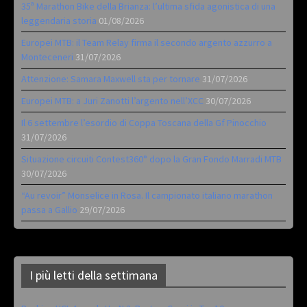
35ª Marathon Bike della Brianza: l’ultima sfida agonistica di una
leggendaria storia
01/08/2026
Europei MTB: il Team Relay firma il secondo argento azzurro a
Monteceneri
31/07/2026
Attenzione: Samara Maxwell sta per tornare
31/07/2026
Europei MTB: a Juri Zanotti l’argento nell’XCC
30/07/2026
Il 6 settembre l’esordio di Coppa Toscana della Gf Pinocchio
31/07/2026
Situazione circuiti Contest360° dopo la Gran Fondo Marradi MTB
30/07/2026
“Au revoir” Monselice in Rosa. Il campionato italiano marathon
passa a Gallio
29/07/2026
I più letti della settimana