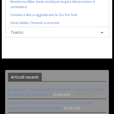
Monterosa Bike: tante novità per la gara del prossimo 6
settembre
Fontana e Nisi si aggiudicano la 31a Troi Trek
Straccabike, l’evento si avvicina
Teams
Articoli recenti
Europei XCO: titoli a Aldridge, Frei e Hutter. Argento per Zanotti
tra gli Elite. Corvi fora ed è 4^
02/08/2026
Europei XCO: vittorie per Ghibaudo, Grossmann e Gallis.
Signorelli 5^ la migliore tra gli italiani
01/08/2026