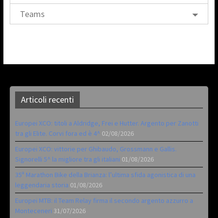
Teams
Articoli recenti
Europei XCO: titoli a Aldridge, Frei e Hutter. Argento per Zanotti
tra gli Elite. Corvi fora ed è 4^
02/08/2026
Europei XCO: vittorie per Ghibaudo, Grossmann e Gallis.
Signorelli 5^ la migliore tra gli italiani
01/08/2026
35ª Marathon Bike della Brianza: l’ultima sfida agonistica di una
leggendaria storia
01/08/2026
Europei MTB: il Team Relay firma il secondo argento azzurro a
Monteceneri
31/07/2026