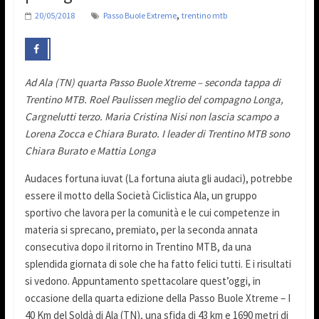
,
20/05/2018
Passo Buole Extreme
trentino mtb
Ad Ala (TN) quarta Passo Buole Xtreme – seconda tappa di
Trentino MTB. Roel Paulissen meglio del compagno Longa,
Cargnelutti terzo. Maria Cristina Nisi non lascia scampo a
Lorena Zocca e Chiara Burato. I leader di Trentino MTB sono
Chiara Burato e Mattia Longa
Audaces fortuna iuvat (La fortuna aiuta gli audaci), potrebbe
essere il motto della Società Ciclistica Ala, un gruppo
sportivo che lavora per la comunità e le cui competenze in
materia si sprecano, premiato, per la seconda annata
consecutiva dopo il ritorno in Trentino MTB, da una
splendida giornata di sole che ha fatto felici tutti. E i risultati
si vedono. Appuntamento spettacolare quest’oggi, in
occasione della quarta edizione della Passo Buole Xtreme – I
40 Km del Soldà di Ala (TN), una sfida di 43 km e 1690 metri di