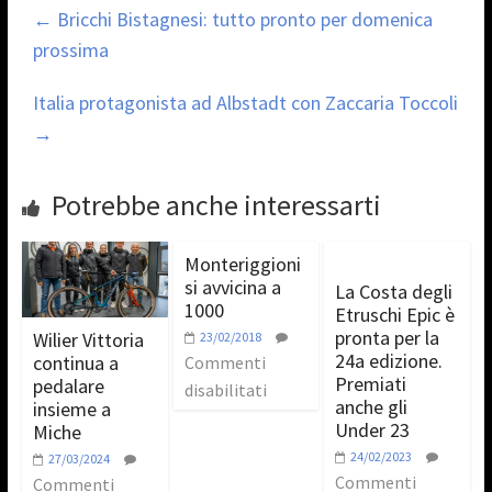
←
Bricchi Bistagnesi: tutto pronto per domenica
prossima
Italia protagonista ad Albstadt con Zaccaria Toccoli
→
Potrebbe anche interessarti
Monteriggioni
si avvicina a
La Costa degli
1000
Etruschi Epic è
pronta per la
Wilier Vittoria
23/02/2018
24a edizione.
continua a
Commenti
Premiati
pedalare
disabilitati
anche gli
insieme a
Under 23
Miche
24/02/2023
27/03/2024
Commenti
Commenti