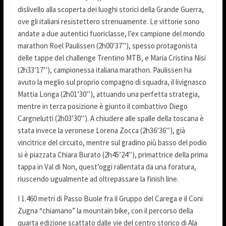
dislivello alla scoperta dei luoghi storici della Grande Guerra,
ove gli italiani resistettero strenuamente. Le vittorie sono
andate a due autentici fuoriclasse, l’ex campione del mondo
marathon Roel Paulissen (2h00’37’’), spesso protagonista
delle tappe del challenge Trentino MTB, e Maria Cristina Nisi
(2h33’17’’), campionessa italiana marathon. Paulissen ha
avuto la meglio sul proprio compagno di squadra, il livignasco
Mattia Longa (2h01’30’’), attuando una perfetta strategia,
mentre in terza posizione è giunto il combattivo Diego
Cargnelutti (2h03’30’’). A chiudere alle spalle della toscana è
stata invece la veronese Lorena Zocca (2h36’36’’), già
vincitrice del circuito, mentre sul gradino più basso del podio
si è piazzata Chiara Burato (2h45’24’’), primattrice della prima
tappa in Val di Non, quest’oggi rallentata da una foratura,
riuscendo ugualmente ad oltrepassare la finish line.
I 1.460 metri di Passo Buole fra il Gruppo del Carega e il Coni
Zugna “chiamano” la mountain bike, con il percorso della
quarta edizione scattato dalle vie del centro storico di Ala