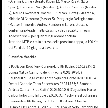
(Open m.), Chiara Burato (Open f.), Marco Rosati (Elite
Sport), Francesco Vaia (Master 1), Andrea Zamboni (Master
2), Mauro Giovanetti (Master 3), Stefan Ludwig (Master 4),
Michele Di Geronimo (Master 5), Piergiorgio Dellagiacoma
(Master 6), mentre Andrea Zamboni e Lorena Zocca si
confermano leader nella classifica degli scalatori. Team
Todesco show per quanto riguarda le società.
Trentino MTB è ora in attesa della prossima tappa, la 100 Km
dei Forti del 10 giugno a Lavarone.
Classifica Maschile
1 Paulissen Roel Tony Cannondale Rh Racing 02:00:37.84; 2
Longa Mattia Cannondale Rh Racing 02:01:30.84; 3
Cargnelutti Diego Wilier Force Squadra Corse 02:03:30.85; 4
Depaul Gabriele Team Spacebikes 02:05:15.57; 5 Zamboni
Andrea Carina – Brao Caffe’ 02:05:50.10; 6 D’agostino Marco
Carbonhubo Cmq Infotre 02:08:00.35; 7 Schweiggl Johannes
Cannondale Rh Racing 02:08:12.35; 8 Pallaoro Christian
Olympia Cicli Andreis 02:08:52.10; 9 Oliva Vittorio Carbonhubo