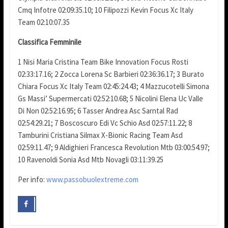
Cmq Infotre 02:09:35.10; 10 Filipozzi Kevin Focus Xc Italy
Team 02:10:07.35
Classifica Femminile
1 Nisi Maria Cristina Team Bike Innovation Focus Rosti
02:33:17.16; 2 Zocca Lorena Sc Barbieri 02:36:36.17; 3 Burato
Chiara Focus Xc Italy Team 02:45:24.43; 4 Mazzucotelli Simona
Gs Massi’ Supermercati 02:52:10.68; 5 Nicolini Elena Uc Valle
Di Non 02:52:16.95; 6 Tasser Andrea Asc Sarntal Rad
02:54:29.21; 7 Boscoscuro Edi Vc Schio Asd 02:57:11.22; 8
Tamburini Cristiana Silmax X-Bionic Racing Team Asd
02:59:11.47; 9 Aldighieri Francesca Revolution Mtb 03:00:54.97;
10 Ravenoldi Sonia Asd Mtb Novagli 03:11:39.25
Per info:
www.passobuolextreme.com