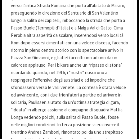
verso l’antica Strada Romana che porta all’abitato di Marani,
proseguendo in direzione del Santuario di San Valentino
lungo la salita dei capitelli, imboccando la strada che porta a
Passo Buole (Termopili d’Italia) e a Malga Val di Gatto. Cima
Perobia altra asperità da scalare, inserendosi verso località
Rom dopo essersi cimentati con una veloce discesa, facendo
ritorno in pieno centro storico con lo spettacolare arrivo in
Piazza San Giovanni, e gli atleti accolti uno ad uno da un
caloroso applauso. Per i bikers anche un “ripasso di storia”
ricordando quando, nel 1916, i “nostri” riuscirono a
respingere l’offensiva degli austriaci e ad impedire che
sfondassero verso le valli venete. La contesa è stata veloce
ed avvincente, con i due trionfatori a partire ed arrivare in
solitaria, Paulissen aiutato da un’ottima strategia di gara,
“ideata” in albergo assieme al compagno di squadra Mattia
Longa vedendo poi chi, sulla salita di Passo Buole, fosse
nelle migliori condizioni. In terza posizione vi era invece il
trentino Andrea Zamboni, rimontato poi da uno strepitoso