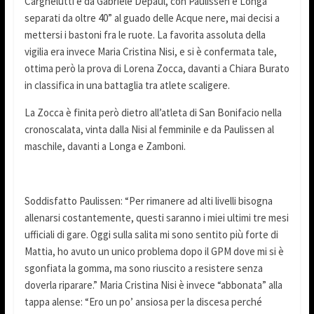
Cargnelutti e da Gabriele Depaul, con Paulissen e Longa
separati da oltre 40” al guado delle Acque nere, mai decisi a
mettersi i bastoni fra le ruote. La favorita assoluta della
vigilia era invece Maria Cristina Nisi, e si è confermata tale,
ottima però la prova di Lorena Zocca, davanti a Chiara Burato
in classifica in una battaglia tra atlete scaligere.
La Zocca è finita però dietro all’atleta di San Bonifacio nella
cronoscalata, vinta dalla Nisi al femminile e da Paulissen al
maschile, davanti a Longa e Zamboni.
Soddisfatto Paulissen: “Per rimanere ad alti livelli bisogna
allenarsi costantemente, questi saranno i miei ultimi tre mesi
ufficiali di gare. Oggi sulla salita mi sono sentito più forte di
Mattia, ho avuto un unico problema dopo il GPM dove mi si è
sgonfiata la gomma, ma sono riuscito a resistere senza
doverla riparare.” Maria Cristina Nisi è invece “abbonata” alla
tappa alense: “Ero un po’ ansiosa per la discesa perché