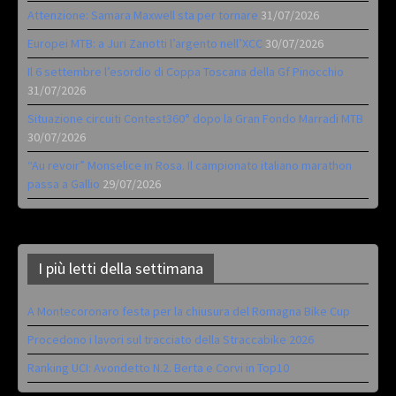
Attenzione: Samara Maxwell sta per tornare
31/07/2026
Europei MTB: a Juri Zanotti l’argento nell’XCC
30/07/2026
Il 6 settembre l’esordio di Coppa Toscana della Gf Pinocchio
31/07/2026
Situazione circuiti Contest360° dopo la Gran Fondo Marradi MTB
30/07/2026
“Au revoir” Monselice in Rosa. Il campionato italiano marathon
passa a Gallio
29/07/2026
I più letti della settimana
A Montecoronaro festa per la chiusura del Romagna Bike Cup
Procedono i lavori sul tracciato della Straccabike 2026
Ranking UCI: Avondetto N.2. Berta e Corvi in Top10