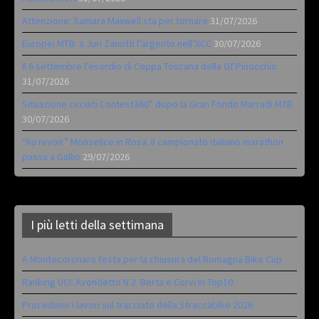
Attenzione: Samara Maxwell sta per tornare
31/07/2026
Europei MTB: a Juri Zanotti l’argento nell’XCC
30/07/2026
Il 6 settembre l’esordio di Coppa Toscana della Gf Pinocchio
31/07/2026
Situazione circuiti Contest360° dopo la Gran Fondo Marradi MTB
30/07/2026
“Au revoir” Monselice in Rosa. Il campionato italiano marathon
passa a Gallio
29/07/2026
I più letti della settimana
A Montecoronaro festa per la chiusura del Romagna Bike Cup
Ranking UCI: Avondetto N.2. Berta e Corvi in Top10
Procedono i lavori sul tracciato della Straccabike 2026