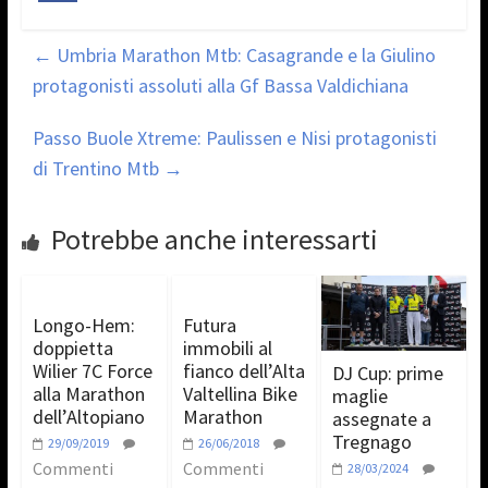
←
Umbria Marathon Mtb: Casagrande e la Giulino
protagonisti assoluti alla Gf Bassa Valdichiana
Passo Buole Xtreme: Paulissen e Nisi protagonisti
di Trentino Mtb
→
Potrebbe anche interessarti
Longo-Hem:
Futura
doppietta
immobili al
Wilier 7C Force
fianco dell’Alta
DJ Cup: prime
alla Marathon
Valtellina Bike
maglie
dell’Altopiano
Marathon
assegnate a
Tregnago
29/09/2019
26/06/2018
Commenti
Commenti
28/03/2024