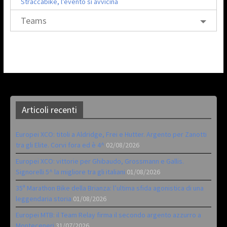
Straccabike, l’evento si avvicina
Teams
Articoli recenti
Europei XCO: titoli a Aldridge, Frei e Hutter. Argento per Zanotti
tra gli Elite. Corvi fora ed è 4^
02/08/2026
Europei XCO: vittorie per Ghibaudo, Grossmann e Gallis.
Signorelli 5^ la migliore tra gli italiani
01/08/2026
35ª Marathon Bike della Brianza: l’ultima sfida agonistica di una
leggendaria storia
01/08/2026
Europei MTB: il Team Relay firma il secondo argento azzurro a
Monteceneri
31/07/2026