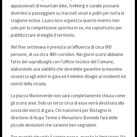
appassionati di mountain bike, trekking e cavallo possano
divertirsi e passeggiare su tracciati sicuri e puliti per tutta la
stagione estiva. La pro loco organizza questo evento non
solo per la competizione sportiva in se, ma soprattutto per
pubblicizzare al meglio il territorio.
Nel fine settimana è prevista un’affluenza di circa 600
persone, di cui circa 400 i corridori. Nei giorni scorsi abbiamo
fatto dei sopralluoghi con l’ufficio tecnico del Comune,
elaborando una viabilità che dovrebbe garantire la massima
sicurezza agli atleti in gara ed il minimo disagio ai residenti ed
utenti della strada.
La piazza Monteverde non sarà completamente chiusa come
gli scorsi anni. Solo un terzo circa di essa verrà destinata alla
sosta dei mezzi di gara. Chi transiterà per Bistagno in
direzione di Acqui Terme o Monastero Bormida farà delle
piccole deviazioni che saranno ben segnalate.
Per quando riguarda il centro paese, queste le limitazioni: Via