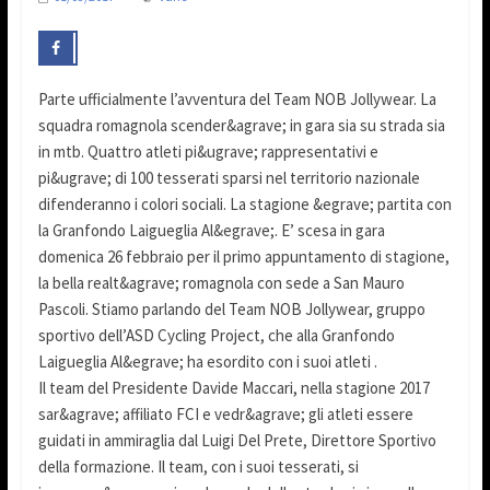
Parte ufficialmente l’avventura del Team NOB Jollywear. La
squadra romagnola scender&agrave; in gara sia su strada sia
in mtb. Quattro atleti pi&ugrave; rappresentativi e
pi&ugrave; di 100 tesserati sparsi nel territorio nazionale
difenderanno i colori sociali. La stagione &egrave; partita con
la Granfondo Laigueglia Al&egrave;. E’ scesa in gara
domenica 26 febbraio per il primo appuntamento di stagione,
la bella realt&agrave; romagnola con sede a San Mauro
Pascoli. Stiamo parlando del Team NOB Jollywear, gruppo
sportivo dell’ASD Cycling Project, che alla Granfondo
Laigueglia Al&egrave; ha esordito con i suoi atleti .
Il team del Presidente Davide Maccari, nella stagione 2017
sar&agrave; affiliato FCI e vedr&agrave; gli atleti essere
guidati in ammiraglia dal Luigi Del Prete, Direttore Sportivo
della formazione. Il team, con i suoi tesserati, si