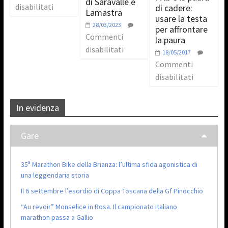
di Saravalle e
disabilitati
di cadere:
Lamastra
usare la testa
28/03/2023
per affrontare
Commenti
la paura
disabilitati
18/05/2017
Commenti
disabilitati
In evidenza
Gare
35ª Marathon Bike della Brianza: l’ultima sfida agonistica di
una leggendaria storia
Il 6 settembre l’esordio di Coppa Toscana della Gf Pinocchio
“Au revoir” Monselice in Rosa. Il campionato italiano
marathon passa a Gallio