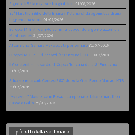
Signorelli 5^ la migliore tra gli italiani
01/08/2026
35ª Marathon Bike della Brianza: l’ultima sfida agonistica di una
leggendaria storia
01/08/2026
Europei MTB: il Team Relay firma il secondo argento azzurro a
Monteceneri
31/07/2026
Attenzione: Samara Maxwell sta per tornare
31/07/2026
Europei MTB: a Juri Zanotti l’argento nell’XCC
30/07/2026
Il 6 settembre l’esordio di Coppa Toscana della Gf Pinocchio
31/07/2026
Situazione circuiti Contest360° dopo la Gran Fondo Marradi MTB
30/07/2026
“Au revoir” Monselice in Rosa. Il campionato italiano marathon
passa a Gallio
29/07/2026
I più letti della settimana