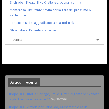
Si chiude il Prealpi Bike Challenge: buona la prima
Monterosa Bike: tante novità per la gara del prossimo 6
settembre
Fontana e Nisi si aggiudicano la 31a Troi Trek
Straccabike, l’evento si avvicina
Teams
Articoli recenti
Europei XCO: titoli a Aldridge, Frei e Hutter. Argento per Zanotti
tra gli Elite. Corvi fora ed è 4^
02/08/2026
Europei XCO: vittorie per Ghibaudo, Grossmann e Gallis.