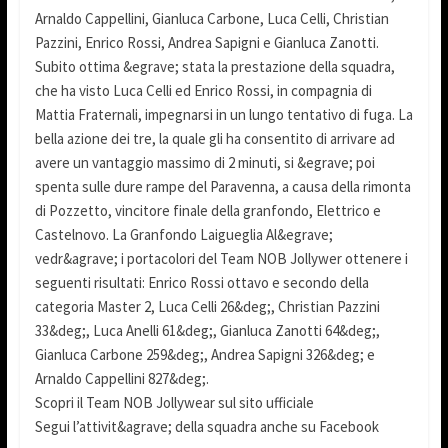
Arnaldo Cappellini, Gianluca Carbone, Luca Celli, Christian
Pazzini, Enrico Rossi, Andrea Sapigni e Gianluca Zanotti.
Subito ottima &egrave; stata la prestazione della squadra,
che ha visto Luca Celli ed Enrico Rossi, in compagnia di
Mattia Fraternali, impegnarsi in un lungo tentativo di fuga. La
bella azione dei tre, la quale gli ha consentito di arrivare ad
avere un vantaggio massimo di 2 minuti, si &egrave; poi
spenta sulle dure rampe del Paravenna, a causa della rimonta
di Pozzetto, vincitore finale della granfondo, Elettrico e
Castelnovo. La Granfondo Laigueglia Al&egrave;
vedr&agrave; i portacolori del Team NOB Jollywer ottenere i
seguenti risultati: Enrico Rossi ottavo e secondo della
categoria Master 2, Luca Celli 26&deg;, Christian Pazzini
33&deg;, Luca Anelli 61&deg;, Gianluca Zanotti 64&deg;,
Gianluca Carbone 259&deg;, Andrea Sapigni 326&deg; e
Arnaldo Cappellini 827&deg;.
Scopri il Team NOB Jollywear sul sito ufficiale
Segui l’attivit&agrave; della squadra anche su Facebook