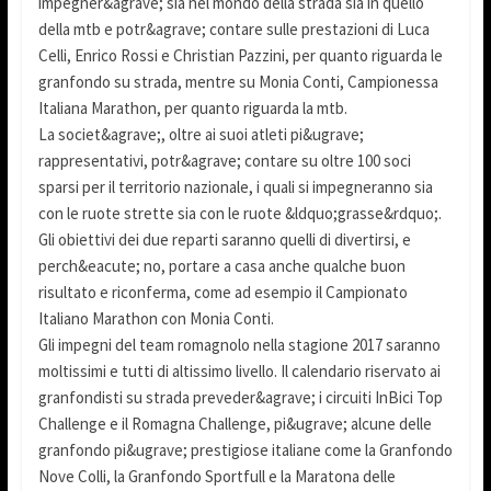
impegner&agrave; sia nel mondo della strada sia in quello
della mtb e potr&agrave; contare sulle prestazioni di Luca
Celli, Enrico Rossi e Christian Pazzini, per quanto riguarda le
granfondo su strada, mentre su Monia Conti, Campionessa
Italiana Marathon, per quanto riguarda la mtb.
La societ&agrave;, oltre ai suoi atleti pi&ugrave;
rappresentativi, potr&agrave; contare su oltre 100 soci
sparsi per il territorio nazionale, i quali si impegneranno sia
con le ruote strette sia con le ruote &ldquo;grasse&rdquo;.
Gli obiettivi dei due reparti saranno quelli di divertirsi, e
perch&eacute; no, portare a casa anche qualche buon
risultato e riconferma, come ad esempio il Campionato
Italiano Marathon con Monia Conti.
Gli impegni del team romagnolo nella stagione 2017 saranno
moltissimi e tutti di altissimo livello. Il calendario riservato ai
granfondisti su strada preveder&agrave; i circuiti InBici Top
Challenge e il Romagna Challenge, pi&ugrave; alcune delle
granfondo pi&ugrave; prestigiose italiane come la Granfondo
Nove Colli, la Granfondo Sportfull e la Maratona delle