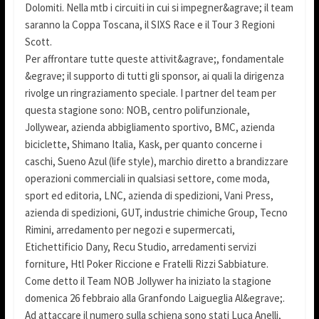
Dolomiti. Nella mtb i circuiti in cui si impegner&agrave; il team
saranno la Coppa Toscana, il SIXS Race e il Tour 3 Regioni
Scott.
Per affrontare tutte queste attivit&agrave;, fondamentale
&egrave; il supporto di tutti gli sponsor, ai quali la dirigenza
rivolge un ringraziamento speciale. I partner del team per
questa stagione sono: NOB, centro polifunzionale,
Jollywear, azienda abbigliamento sportivo, BMC, azienda
biciclette, Shimano Italia, Kask, per quanto concerne i
caschi, Sueno Azul (life style), marchio diretto a brandizzare
operazioni commerciali in qualsiasi settore, come moda,
sport ed editoria, LNC, azienda di spedizioni, Vani Press,
azienda di spedizioni, GUT, industrie chimiche Group, Tecno
Rimini, arredamento per negozi e supermercati,
Etichettificio Dany, Recu Studio, arredamenti servizi
forniture, Htl Poker Riccione e Fratelli Rizzi Sabbiature.
Come detto il Team NOB Jollywer ha iniziato la stagione
domenica 26 febbraio alla Granfondo Laigueglia Al&egrave;.
Ad attaccare il numero sulla schiena sono stati Luca Anelli,