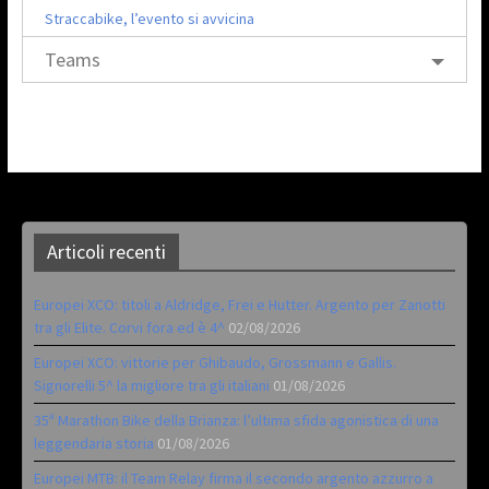
Straccabike, l’evento si avvicina
Teams
Articoli recenti
Europei XCO: titoli a Aldridge, Frei e Hutter. Argento per Zanotti
tra gli Elite. Corvi fora ed è 4^
02/08/2026
Europei XCO: vittorie per Ghibaudo, Grossmann e Gallis.
Signorelli 5^ la migliore tra gli italiani
01/08/2026
35ª Marathon Bike della Brianza: l’ultima sfida agonistica di una
leggendaria storia
01/08/2026
Europei MTB: il Team Relay firma il secondo argento azzurro a