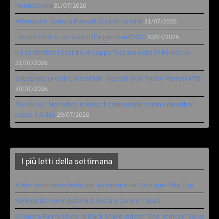
Monteceneri
31/07/2026
Attenzione: Samara Maxwell sta per tornare
31/07/2026
Europei MTB: a Juri Zanotti l’argento nell’XCC
30/07/2026
Il 6 settembre l’esordio di Coppa Toscana della Gf Pinocchio
31/07/2026
Situazione circuiti Contest360° dopo la Gran Fondo Marradi MTB
30/07/2026
“Au revoir” Monselice in Rosa. Il campionato italiano marathon
passa a Gallio
29/07/2026
I più letti della settimana
A Montecoronaro festa per la chiusura del Romagna Bike Cup
Ranking UCI: Avondetto N.2. Berta e Corvi in Top10
Eleonora Farina studia la Black Snake iridata: “Che ricordi in Val di