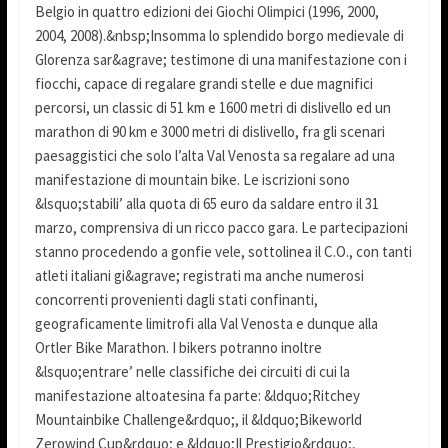
Belgio in quattro edizioni dei Giochi Olimpici (1996, 2000,
2004, 2008).&nbsp;Insomma lo splendido borgo medievale di
Glorenza sar&agrave; testimone di una manifestazione con i
fiocchi, capace di regalare grandi stelle e due magnifici
percorsi, un classic di 51 km e 1600 metri di dislivello ed un
marathon di 90 km e 3000 metri di dislivello, fra gli scenari
paesaggistici che solo l’alta Val Venosta sa regalare ad una
manifestazione di mountain bike. Le iscrizioni sono
&lsquo;stabili’ alla quota di 65 euro da saldare entro il 31
marzo, comprensiva di un ricco pacco gara. Le partecipazioni
stanno procedendo a gonfie vele, sottolinea il C.O., con tanti
atleti italiani gi&agrave; registrati ma anche numerosi
concorrenti provenienti dagli stati confinanti,
geograficamente limitrofi alla Val Venosta e dunque alla
Ortler Bike Marathon. I bikers potranno inoltre
&lsquo;entrare’ nelle classifiche dei circuiti di cui la
manifestazione altoatesina fa parte: &ldquo;Ritchey
Mountainbike Challenge&rdquo;, il &ldquo;Bikeworld
Zerowind Cup&rdquo; e &ldquo;Il Prestigio&rdquo;,