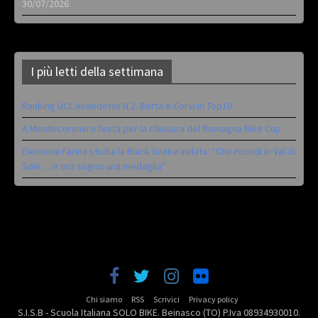
30/07/2026
I più letti della settimana
Ranking UCI: Avondetto N.2. Berta e Corvi in Top10
A Montecoronaro festa per la chiusura del Romagna Bike Cup
Eleonora Farina studia la Black Snake iridata: “Che ricordi in Val di
Sole… e ora sogno una medaglia”
Chi siamo
RSS
Scrivici
Privacy policy
S.I.S.B - Scuola Italiana SOLO BIKE. Beinasco (TO) P.Iva 08934930010.