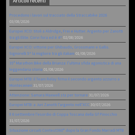
Articoli recenti
Procedono i lavori sul tracciato della Straccabike 2026
03/08/2026
Europei XCO: titoli a Aldridge, Frei e Hutter. Argento per Zanotti
tra gli Elite. Corvi fora ed è 4^
02/08/2026
Europei XCO: vittorie per Ghibaudo, Grossmann e Gallis.
Signorelli 5^ la migliore tra gli italiani
01/08/2026
35ª Marathon Bike della Brianza: l’ultima sfida agonistica di una
leggendaria storia
01/08/2026
Europei MTB: il Team Relay firma il secondo argento azzurro a
Monteceneri
31/07/2026
Attenzione: Samara Maxwell sta per tornare
31/07/2026
Europei MTB: a Juri Zanotti l’argento nell’XCC
30/07/2026
Il 6 settembre l’esordio di Coppa Toscana della Gf Pinocchio
31/07/2026
Situazione circuiti Contest360° dopo la Gran Fondo Marradi MTB