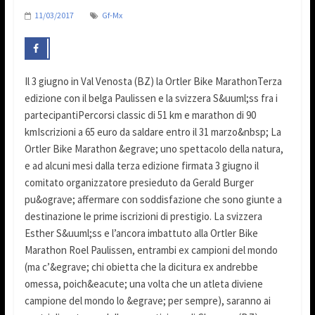
11/03/2017
Gf-Mx
Il 3 giugno in Val Venosta (BZ) la Ortler Bike MarathonTerza
edizione con il belga Paulissen e la svizzera S&uuml;ss fra i
partecipantiPercorsi classic di 51 km e marathon di 90
kmIscrizioni a 65 euro da saldare entro il 31 marzo&nbsp; La
Ortler Bike Marathon &egrave; uno spettacolo della natura,
e ad alcuni mesi dalla terza edizione firmata 3 giugno il
comitato organizzatore presieduto da Gerald Burger
pu&ograve; affermare con soddisfazione che sono giunte a
destinazione le prime iscrizioni di prestigio. La svizzera
Esther S&uuml;ss e l’ancora imbattuto alla Ortler Bike
Marathon Roel Paulissen, entrambi ex campioni del mondo
(ma c’&egrave; chi obietta che la dicitura ex andrebbe
omessa, poich&eacute; una volta che un atleta diviene
campione del mondo lo &egrave; per sempre), saranno ai