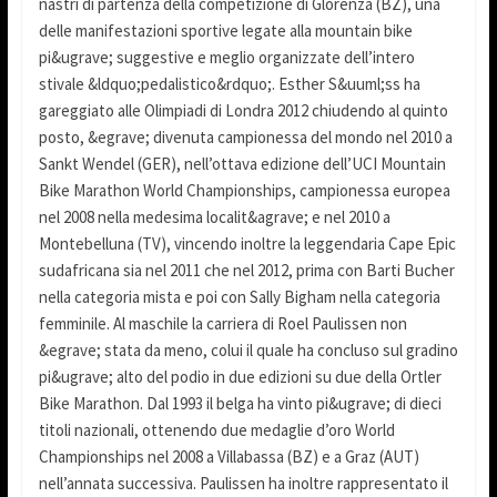
nastri di partenza della competizione di Glorenza (BZ), una
delle manifestazioni sportive legate alla mountain bike
pi&ugrave; suggestive e meglio organizzate dell’intero
stivale &ldquo;pedalistico&rdquo;. Esther S&uuml;ss ha
gareggiato alle Olimpiadi di Londra 2012 chiudendo al quinto
posto, &egrave; divenuta campionessa del mondo nel 2010 a
Sankt Wendel (GER), nell’ottava edizione dell’UCI Mountain
Bike Marathon World Championships, campionessa europea
nel 2008 nella medesima localit&agrave; e nel 2010 a
Montebelluna (TV), vincendo inoltre la leggendaria Cape Epic
sudafricana sia nel 2011 che nel 2012, prima con Barti Bucher
nella categoria mista e poi con Sally Bigham nella categoria
femminile. Al maschile la carriera di Roel Paulissen non
&egrave; stata da meno, colui il quale ha concluso sul gradino
pi&ugrave; alto del podio in due edizioni su due della Ortler
Bike Marathon. Dal 1993 il belga ha vinto pi&ugrave; di dieci
titoli nazionali, ottenendo due medaglie d’oro World
Championships nel 2008 a Villabassa (BZ) e a Graz (AUT)
nell’annata successiva. Paulissen ha inoltre rappresentato il