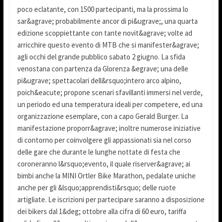
poco eclatante, con 1500 partecipanti, ma la prossima lo
sar&agrave; probabilmente ancor di pi&ugrave;, una quarta
edizione scoppiettante con tante novit&agrave; volte ad
arricchire questo evento di MTB che si manifester&agrave;
agli occhi del grande pubblico sabato 2 giugno. La sfida
venostana con partenza da Glorenza &egrave; una delle
pi&ugrave; spettacolari dell&rsquo;intero arco alpino,
poich&eacute; propone scenari sfavillanti immersi nel verde,
un periodo ed una temperatura ideali per competere, ed una
organizzazione esemplare, con a capo Gerald Burger. La
manifestazione proporr&agrave; inoltre numerose iniziative
di contorno per coinvolgere gli appassionati sia nel corso
delle gare che durante le lunghe nottate di festa che
coroneranno l&rsquo;evento, il quale riserver&agrave; ai
bimbi anche la MINI Ortler Bike Marathon, pedalate uniche
anche per gli &lsquo;apprendisti&rsquo; delle ruote
artigliate. Le iscrizioni per partecipare saranno a disposizione
dei bikers dal 1&deg; ottobre alla cifra di 60 euro, tariffa