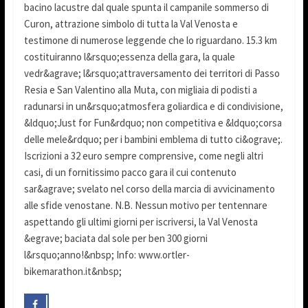
bacino lacustre dal quale spunta il campanile sommerso di
Curon, attrazione simbolo di tutta la Val Venosta e
testimone di numerose leggende che lo riguardano. 15.3 km
costituiranno l&rsquo;essenza della gara, la quale
vedr&agrave; l&rsquo;attraversamento dei territori di Passo
Resia e San Valentino alla Muta, con migliaia di podisti a
radunarsi in un&rsquo;atmosfera goliardica e di condivisione,
&ldquo;Just for Fun&rdquo; non competitiva e &ldquo;corsa
delle mele&rdquo; per i bambini emblema di tutto ci&ograve;.
Iscrizioni a 32 euro sempre comprensive, come negli altri
casi, di un fornitissimo pacco gara il cui contenuto
sar&agrave; svelato nel corso della marcia di avvicinamento
alle sfide venostane. N.B. Nessun motivo per tentennare
aspettando gli ultimi giorni per iscriversi, la Val Venosta
&egrave; baciata dal sole per ben 300 giorni
l&rsquo;anno!&nbsp; Info: www.ortler-
bikemarathon.it&nbsp;