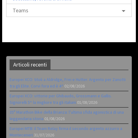
Teams
Articoli recenti
Europei XCO: titoli a Aldridge, Frei e Hutter. Argento per Zanotti
tra gli Elite. Corvi fora ed è 4^
02/08/2026
Europei XCO: vittorie per Ghibaudo, Grossmann e Gallis.
Signorelli 5^ la migliore tra gli italiani
01/08/2026
35ª Marathon Bike della Brianza: l’ultima sfida agonistica di una
leggendaria storia
01/08/2026
Europei MTB: il Team Relay firma il secondo argento azzurro a
Monteceneri
31/07/2026