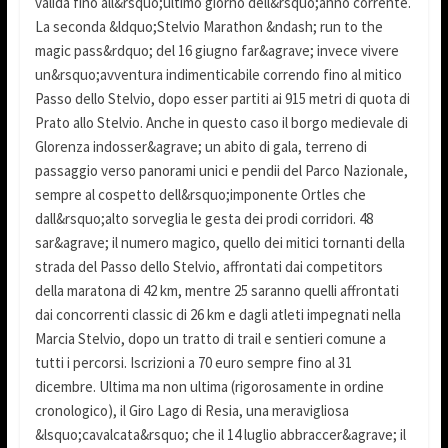
valida fino all&rsquo;ultimo giorno dell&rsquo;anno corrente.
La seconda &ldquo;Stelvio Marathon &ndash; run to the
magic pass&rdquo; del 16 giugno far&agrave; invece vivere
un&rsquo;avventura indimenticabile correndo fino al mitico
Passo dello Stelvio, dopo esser partiti ai 915 metri di quota di
Prato allo Stelvio. Anche in questo caso il borgo medievale di
Glorenza indosser&agrave; un abito di gala, terreno di
passaggio verso panorami unici e pendii del Parco Nazionale,
sempre al cospetto dell&rsquo;imponente Ortles che
dall&rsquo;alto sorveglia le gesta dei prodi corridori. 48
sar&agrave; il numero magico, quello dei mitici tornanti della
strada del Passo dello Stelvio, affrontati dai competitors
della maratona di 42 km, mentre 25 saranno quelli affrontati
dai concorrenti classic di 26 km e dagli atleti impegnati nella
Marcia Stelvio, dopo un tratto di trail e sentieri comune a
tutti i percorsi. Iscrizioni a 70 euro sempre fino al 31
dicembre. Ultima ma non ultima (rigorosamente in ordine
cronologico), il Giro Lago di Resia, una meravigliosa
&lsquo;cavalcata&rsquo; che il 14 luglio abbraccer&agrave; il