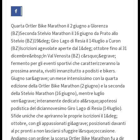
Quarta Ortler Bike Marathon il 2 giugno a Glorenza
(BZ)Seconda Stelvio Marathon il 16 giugno da Prato allo
Stelvio (BZ)19&deg; Giro Lago di Resia il 14 luglio a Curon
(BZ)Iscrizioni agevolate aperte dal 1&deg; ottobre fino al 31
dicembre&nbsp;In Val Venosta (BZ) c&rsquo;&egrave;
fermento per gli eventi sportivi che caratterizzeranno la
prossima annata, rivolti innanzitutto a podisti e bikers.
Giugno sar&agrave; un mese intensissimo con la quarta
edizione della Ortler Bike Marathon (2 giugno) e la seconda
della Stelvio Marathon (16 giugno), mentre luglio
verr&agrave; interamente dedicato all&rsquo;apoteosi
podistica del diciannovesimo Giro Lago di Resia (14 luglio).
Sfide uniche che apriranno le proprie iscrizioni il 1&deg;
ottobre, con gli appassionati gi&agrave; posizionati davanti
al pc pronti a non lasciarsi sfuggire l&rsquo;occasione.
Andiamo con ordine: la scorsa Ortler Bike Marathon fu a dir