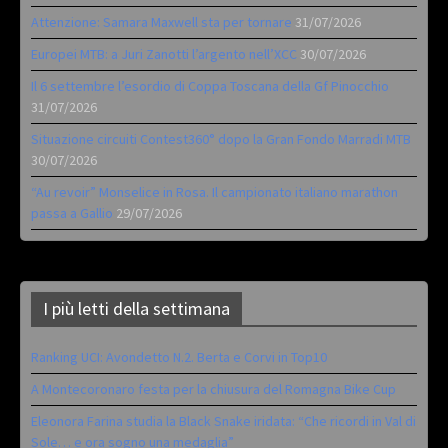
Attenzione: Samara Maxwell sta per tornare
31/07/2026
Europei MTB: a Juri Zanotti l’argento nell’XCC
30/07/2026
Il 6 settembre l’esordio di Coppa Toscana della Gf Pinocchio
31/07/2026
Situazione circuiti Contest360° dopo la Gran Fondo Marradi MTB
30/07/2026
“Au revoir” Monselice in Rosa. Il campionato italiano marathon
passa a Gallio
29/07/2026
I più letti della settimana
Ranking UCI: Avondetto N.2. Berta e Corvi in Top10
A Montecoronaro festa per la chiusura del Romagna Bike Cup
Eleonora Farina studia la Black Snake iridata: “Che ricordi in Val di
Sole… e ora sogno una medaglia”