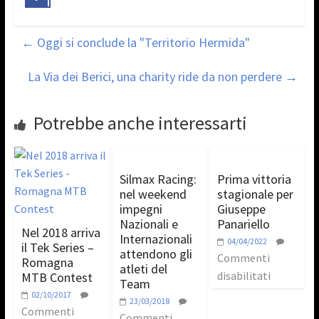
←
Oggi si conclude la "Territorio Hermida"
La Via dei Berici, una charity ride da non perdere
→
Potrebbe anche interessarti
Silmax Racing:
Prima vittoria
nel weekend
stagionale per
impegni
Giuseppe
Nazionali e
Panariello
Nel 2018 arriva
Internazionali
04/04/2022
il Tek Series –
attendono gli
Commenti
Romagna
atleti del
disabilitati
MTB Contest
Team
02/10/2017
23/03/2018
Commenti
Commenti