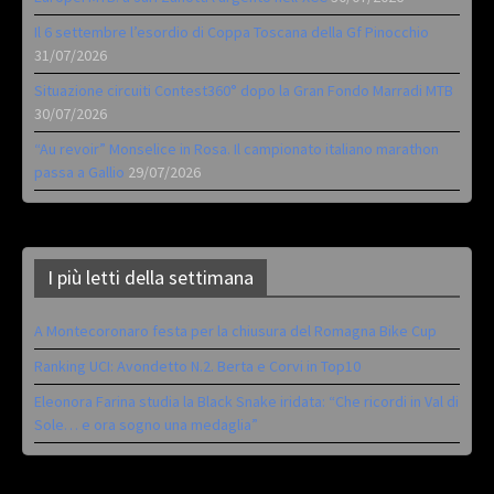
Il 6 settembre l’esordio di Coppa Toscana della Gf Pinocchio
31/07/2026
Situazione circuiti Contest360° dopo la Gran Fondo Marradi MTB
30/07/2026
“Au revoir” Monselice in Rosa. Il campionato italiano marathon
passa a Gallio
29/07/2026
I più letti della settimana
A Montecoronaro festa per la chiusura del Romagna Bike Cup
Ranking UCI: Avondetto N.2. Berta e Corvi in Top10
Eleonora Farina studia la Black Snake iridata: “Che ricordi in Val di
Sole… e ora sogno una medaglia”