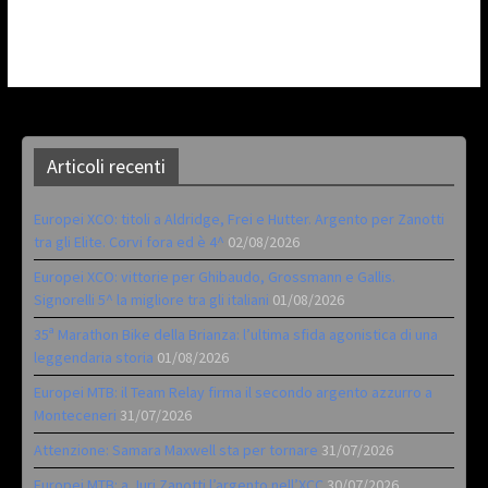
Articoli recenti
Europei XCO: titoli a Aldridge, Frei e Hutter. Argento per Zanotti
tra gli Elite. Corvi fora ed è 4^
02/08/2026
Europei XCO: vittorie per Ghibaudo, Grossmann e Gallis.
Signorelli 5^ la migliore tra gli italiani
01/08/2026
35ª Marathon Bike della Brianza: l’ultima sfida agonistica di una
leggendaria storia
01/08/2026
Europei MTB: il Team Relay firma il secondo argento azzurro a
Monteceneri
31/07/2026
Attenzione: Samara Maxwell sta per tornare
31/07/2026
Europei MTB: a Juri Zanotti l’argento nell’XCC
30/07/2026