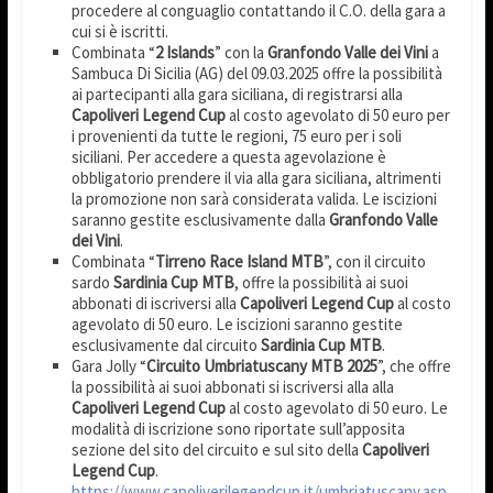
procedere al conguaglio contattando il C.O. della gara a
cui si è iscritti.
Combinata “
2 Islands
” con la
Granfondo Valle dei Vini
a
Sambuca Di Sicilia (AG) del 09.03.2025 offre la possibilità
ai partecipanti alla gara siciliana, di registrarsi alla
Capoliveri Legend Cup
al costo agevolato di 50 euro per
i provenienti da tutte le regioni, 75 euro per i soli
siciliani. Per accedere a questa agevolazione è
obbligatorio prendere il via alla gara siciliana, altrimenti
la promozione non sarà considerata valida. Le iscizioni
saranno gestite esclusivamente dalla
Granfondo Valle
dei Vini
.
Combinata “
Tirreno Race Island MTB
”, con il circuito
sardo
Sardinia Cup MTB
, offre la possibilità ai suoi
abbonati di iscriversi alla
Capoliveri Legend Cup
al costo
agevolato di 50 euro. Le iscizioni saranno gestite
esclusivamente dal circuito
Sardinia Cup MTB
.
Gara Jolly “
Circuito Umbriatuscany MTB 2025
”, che offre
la possibilità ai suoi abbonati si iscriversi alla alla
Capoliveri Legend Cup
al costo agevolato di 50 euro. Le
modalità di iscrizione sono riportate sull’apposita
sezione del sito del circuito e sul sito della
Capoliveri
Legend Cup
.
https://www.capoliverilegendcup.it/umbriatuscany.asp
.