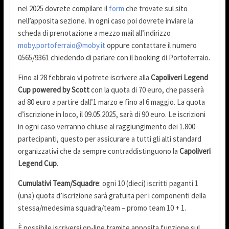
nel 2025 dovrete compilare il
form
che trovate sul sito
nell’apposita sezione. In ogni caso poi dovrete inviare la
scheda di prenotazione a mezzo mail all’indirizzo
moby.portoferraio@moby.it
oppure contattare il numero
0565/9361 chiedendo di parlare con il booking di Portoferraio.
Fino al 28 febbraio vi potrete iscrivere alla
Capoliveri Legend
Cup powered by Scott
con la quota di 70 euro, che passerà
ad 80 euro a partire dall’1 marzo e fino al 6 maggio. La quota
d’iscrizione in loco, il 09.05.2025, sarà di 90 euro. Le iscrizioni
in ogni caso verranno chiuse al raggiungimento dei 1.800
partecipanti, questo per assicurare a tutti gli alti standard
organizzativi che da sempre contraddistinguono la
Capoliveri
Legend Cup
.
Cumulativi Team/Squadre
: ogni 10 (dieci) iscritti paganti 1
(una) quota d’iscrizione sarà gratuita per i componenti della
stessa/medesima squadra/team – promo team 10 + 1.
È possibile iscriversi on-line tramite apposita funzione sul