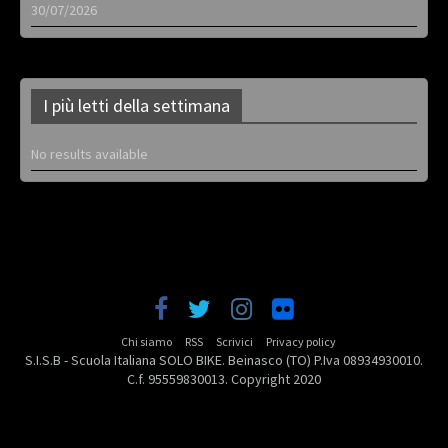
30/07/2026
I più letti della settimana
No results available
Chi siamo
RSS
Scrivici
Privacy policy
S.I.S.B - Scuola Italiana SOLO BIKE. Beinasco (TO) P.Iva 08934930010.
C.f. 95559830013. Copyright 2020