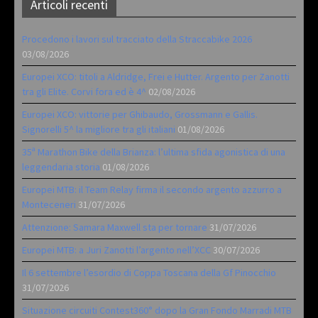
Articoli recenti
Procedono i lavori sul tracciato della Straccabike 2026
03/08/2026
Europei XCO: titoli a Aldridge, Frei e Hutter. Argento per Zanotti
tra gli Elite. Corvi fora ed è 4^
02/08/2026
Europei XCO: vittorie per Ghibaudo, Grossmann e Gallis.
Signorelli 5^ la migliore tra gli italiani
01/08/2026
35ª Marathon Bike della Brianza: l’ultima sfida agonistica di una
leggendaria storia
01/08/2026
Europei MTB: il Team Relay firma il secondo argento azzurro a
Monteceneri
31/07/2026
Attenzione: Samara Maxwell sta per tornare
31/07/2026
Europei MTB: a Juri Zanotti l’argento nell’XCC
30/07/2026
Il 6 settembre l’esordio di Coppa Toscana della Gf Pinocchio
31/07/2026
Situazione circuiti Contest360° dopo la Gran Fondo Marradi MTB