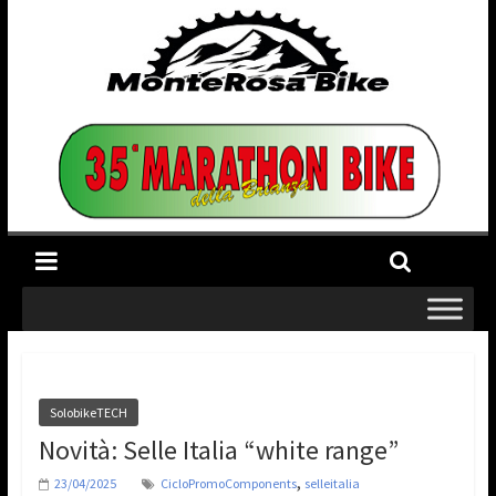
SolobikeTECH
Novità: Selle Italia “white range”
,
23/04/2025
CicloPromoComponents
selleitalia