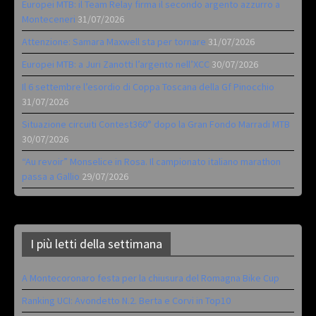
Europei MTB: il Team Relay firma il secondo argento azzurro a
Monteceneri
31/07/2026
Attenzione: Samara Maxwell sta per tornare
31/07/2026
Europei MTB: a Juri Zanotti l’argento nell’XCC
30/07/2026
Il 6 settembre l’esordio di Coppa Toscana della Gf Pinocchio
31/07/2026
Situazione circuiti Contest360° dopo la Gran Fondo Marradi MTB
30/07/2026
“Au revoir” Monselice in Rosa. Il campionato italiano marathon
passa a Gallio
29/07/2026
I più letti della settimana
A Montecoronaro festa per la chiusura del Romagna Bike Cup
Ranking UCI: Avondetto N.2. Berta e Corvi in Top10