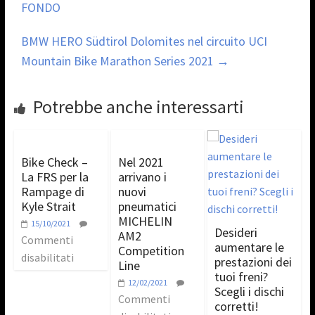
FONDO
BMW HERO Südtirol Dolomites nel circuito UCI
Mountain Bike Marathon Series 2021
→
Potrebbe anche interessarti
Bike Check –
Nel 2021
La FRS per la
arrivano i
Rampage di
nuovi
Kyle Strait
pneumatici
MICHELIN
15/10/2021
Desideri
AM2
Commenti
aumentare le
Competition
disabilitati
prestazioni dei
Line
tuoi freni?
12/02/2021
Scegli i dischi
Commenti
corretti!