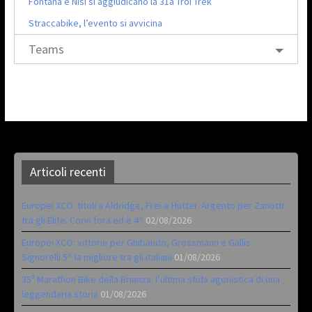
Fontana e Nisi si aggiudicano la 31a Troi Trek
Straccabike, l’evento si avvicina
Teams
Articoli recenti
Europei XCO: titoli a Aldridge, Frei e Hutter. Argento per Zanotti
tra gli Elite. Corvi fora ed è 4^
02/08/2026
Europei XCO: vittorie per Ghibaudo, Grossmann e Gallis.
Signorelli 5^ la migliore tra gli italiani
01/08/2026
35ª Marathon Bike della Brianza: l’ultima sfida agonistica di una
leggendaria storia
01/08/2026