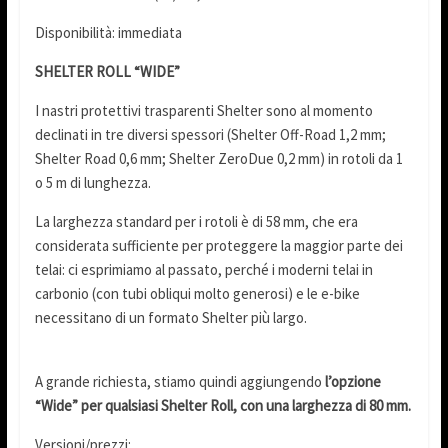
Disponibilità: immediata
SHELTER ROLL “WIDE”
I nastri protettivi trasparenti Shelter sono al momento
declinati in tre diversi spessori (Shelter Off-Road 1,2 mm;
Shelter Road 0,6 mm; Shelter ZeroDue 0,2 mm) in rotoli da 1
o 5 m di lunghezza.
La larghezza standard per i rotoli è di 58 mm, che era
considerata sufficiente per proteggere la maggior parte dei
telai: ci esprimiamo al passato, perché i moderni telai in
carbonio (con tubi obliqui molto generosi) e le e-bike
necessitano di un formato Shelter più largo.
A grande richiesta, stiamo quindi aggiungendo
l’opzione
“Wide” per qualsiasi Shelter Roll, con una larghezza di 80 mm.
Versioni/prezzi: