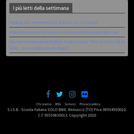
I più letti della settimana
Ranking UCI: Avondetto N.2. Berta e Corvi in Top10
A Montecoronaro festa per la chiusura del Romagna Bike Cup
Eleonora Farina studia la Black Snake iridata: “Che ricordi in Val di
Sole… e ora sogno una medaglia”
Chi siamo
RSS
Scrivici
Privacy policy
S.I.S.B - Scuola Italiana SOLO BIKE. Beinasco (TO) P.Iva 08934930010.
C.f. 95559830013. Copyright 2020