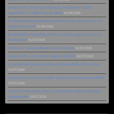
Europei XCO: vittorie per Ghibaudo, Grossmann e Gallis.
Signorelli 5^ la migliore tra gli italiani
01/08/2026
35ª Marathon Bike della Brianza: l’ultima sfida agonistica di una
leggendaria storia
01/08/2026
Europei MTB: il Team Relay firma il secondo argento azzurro a
Monteceneri
31/07/2026
Attenzione: Samara Maxwell sta per tornare
31/07/2026
Europei MTB: a Juri Zanotti l’argento nell’XCC
30/07/2026
Il 6 settembre l’esordio di Coppa Toscana della Gf Pinocchio
31/07/2026
Situazione circuiti Contest360° dopo la Gran Fondo Marradi MTB
30/07/2026
“Au revoir” Monselice in Rosa. Il campionato italiano marathon
passa a Gallio
29/07/2026