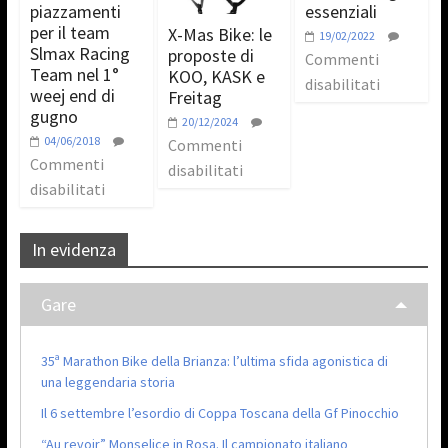
piazzamenti
essenziali
per il team
X-Mas Bike: le
19/02/2022
Slmax Racing
proposte di
Commenti
Team nel 1°
KOO, KASK e
disabilitati
weej end di
Freitag
gugno
20/12/2024
04/06/2018
Commenti
Commenti
disabilitati
disabilitati
In evidenza
Gare
35ª Marathon Bike della Brianza: l’ultima sfida agonistica di
una leggendaria storia
Il 6 settembre l’esordio di Coppa Toscana della Gf Pinocchio
“Au revoir” Monselice in Rosa. Il campionato italiano