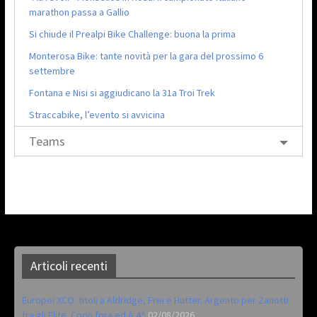
marathon passa a Gallio
Si chiude il Prealpi Bike Challenge: buona la prima
Monterosa Bike: tante novità per la gara del prossimo 6
settembre
Fontana e Nisi si aggiudicano la 31a Troi Trek
Straccabike, l’evento si avvicina
Teams
Articoli recenti
Europei XCO: titoli a Aldridge, Frei e Hutter. Argento per Zanotti
tra gli Elite. Corvi fora ed è 4^
02/08/2026