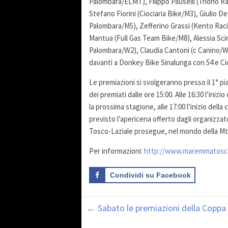
Palombara/ELMT), Filippo Pauselli (Triono R
Stefano Fiorini (Ciociaria Bike/M3), Giulio
Palombara/M5), Zefferino Grassi (Kento Rac
Mantua (Full Gas Team Bike/M8), Alessia Sc
Palombara/W2), Claudia Cantoni (c Canino/W3
davanti a Donkey Bike Sinalunga con 54 e Ci
Le premiazioni si svolgeranno presso il 1° p
dei premiati dalle ore 15:00. Alle 16:30 l’ini
la prossima stagione, alle 17:00 l’inizio della
previsto l’apericena offerto dagli organizzat
Tosco-Laziale prosegue, nel mondo della Mtb
Per informazioni:
http://www.maremmatoscol
Condividi su Facebook
←
Sabato le premiazioni della Copp