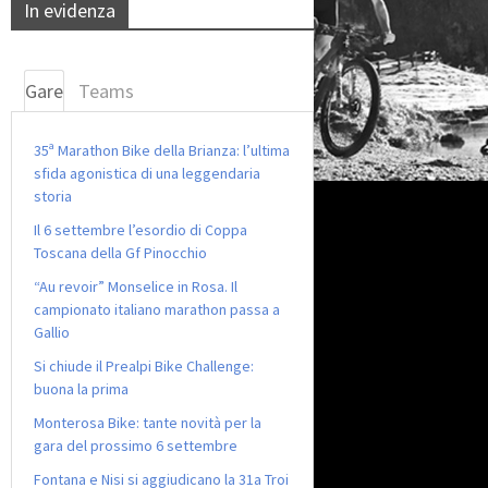
In evidenza
Gare
Teams
35ª Marathon Bike della Brianza: l’ultima
sfida agonistica di una leggendaria
storia
Il 6 settembre l’esordio di Coppa
Toscana della Gf Pinocchio
“Au revoir” Monselice in Rosa. Il
campionato italiano marathon passa a
Gallio
Si chiude il Prealpi Bike Challenge:
buona la prima
Monterosa Bike: tante novità per la
gara del prossimo 6 settembre
Fontana e Nisi si aggiudicano la 31a Troi