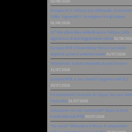
02/08/2026
Europei XCO: vittorie per Ghibaudo, Grossman
Gallis. Signorelli 5^ la migliore tra gli italiani
01/08/2026
35ª Marathon Bike della Brianza: l’ultima sfida
agonistica di una leggendaria storia
01/08/202
Europei MTB: il Team Relay firma il secondo
argento azzurro a Monteceneri
31/07/2026
Attenzione: Samara Maxwell sta per tornare
31/07/2026
Europei MTB: a Juri Zanotti l’argento nell’XCC
30/07/2026
Il 6 settembre l’esordio di Coppa Toscana dell
Pinocchio
31/07/2026
Situazione circuiti Contest360° dopo la Gran
Fondo Marradi MTB
30/07/2026
“Au revoir” Monselice in Rosa. Il campionato