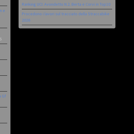
Ranking UCI: Avondetto N.2. Berta e Corvi in Top10
n e
Procedono i lavori sul tracciato della Straccabike
2026
6
a Gf