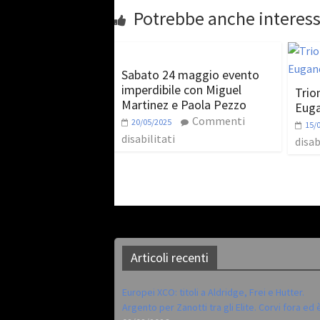
Potrebbe anche interess
Sabato 24 maggio evento
imperdibile con Miguel
Trio
Martinez e Paola Pezzo
Euga
Commenti
20/05/2025
15/
disabilitati
disab
Articoli recenti
Europei XCO: titoli a Aldridge, Frei e Hutter.
Argento per Zanotti tra gli Elite. Corvi fora ed 