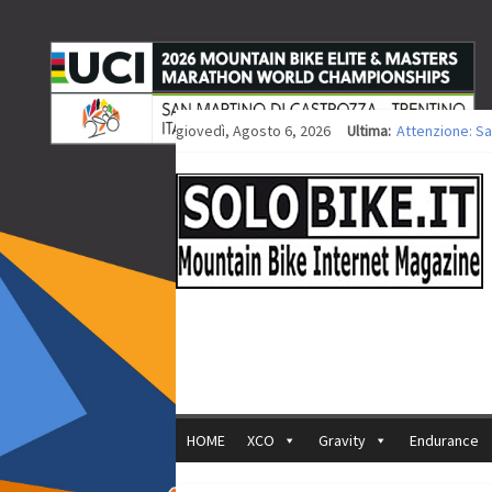
giovedì, Agosto 6, 2026
Ultima:
Attenzione: Sa
Europei XCO: ti
Europei XCO: vi
35ª Marathon Bi
Europei MTB: i
HOME
XCO
Gravity
Endurance