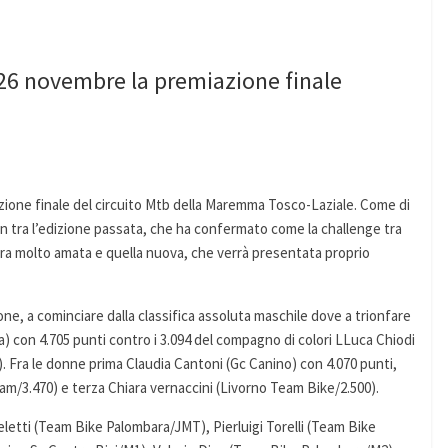
26 novembre la premiazione finale
ione finale del circuito Mtb della Maremma Tosco-Laziale. Come di
ion tra l’edizione passata, che ha confermato come la challenge tra
cora molto amata e quella nuova, che verrà presentata proprio
ione, a cominciare dalla classifica assoluta maschile dove a trionfare
a) con 4.705 punti contro i 3.094 del compagno di colori LLuca Chiodi
). Fra le donne prima Claudia Cantoni (Gc Canino) con 4.070 punti,
/3.470) e terza Chiara vernaccini (Livorno Team Bike/2.500).
ngeletti (Team Bike Palombara/JMT), Pierluigi Torelli (Team Bike