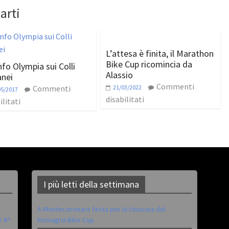
arti
L’attesa è finita, il Marathon
Bike Cup ricomincia da
nfo Olympia sui Colli
Alassio
nei
Commenti
Commenti
21/03/2022
05/2017
disabilitati
ilitati
I più letti della settimana
A Montecoronaro festa per la chiusura del
è 4^
Romagna Bike Cup