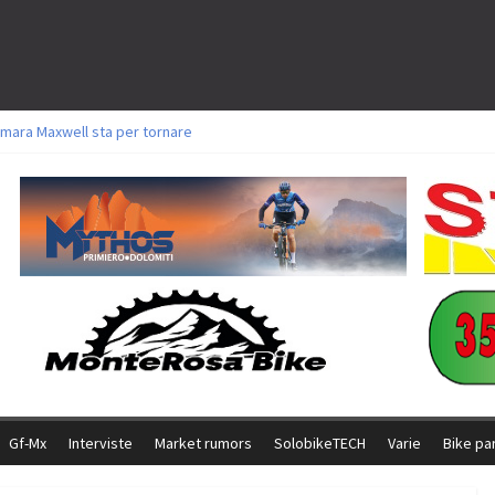
mara Maxwell sta per tornare
toli a Aldridge, Frei e Hutter. Argento per Zanotti tra gli Elite. Corvi fora ed 
ttorie per Ghibaudo, Grossmann e Gallis. Signorelli 5^ la migliore tra gli itali
ke della Brianza: l’ultima sfida agonistica di una leggendaria storia
l Team Relay firma il secondo argento azzurro a Monteceneri
Gf-Mx
Interviste
Market rumors
SolobikeTECH
Varie
Bike pa