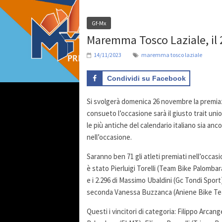
Gf-Mx
Maremma Tosco Laziale, il 
14/11/2023
maremma tosco laziale
Condividi su Facebook
Si svolgerà domenica 26 novembre la premiaz
consueto l’occasione sarà il giusto trait un
le più antiche del calendario italiano sia an
nell’occasione.
Saranno ben 71 gli atleti premiati nell’occas
è stato Pierluigi Torelli (Team Bike Palombar
e i 2.296 di Massimo Ubaldini (Gc Tondi Sport
seconda Vanessa Buzzanca (Aniene Bike Team
Questi i vincitori di categoria: Filippo Arca