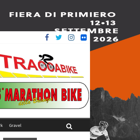
è 4^
ani
rk
Gravel