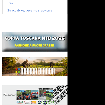
Trek
Straccabike, l’evento si avvicina