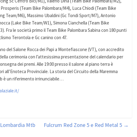
acing Sc Centro Bici/M1), Valerio Dina (Team Bike Palombara/M2),
 De Prosperis (Team Bike Palombara/M4), Luca Chiodi (Team Bike
ing Team/M6), Massimo Ubaldini (Gc Tondi Sport/M7), Antonio
inocca (Lake Bike Team/W1), Simona Cianchella (Team Bike
). Fra le società primo il Team Bike Palombara Sabina con 180 punti
clismo Terontola e Gc canino con 47.
iano del Salone Rocca dei Papi a Montefiascone (VT), con accredito
zio della cerimonia con l’attesissima presentazione del calendario per
 consegna dei premi. Alle 19:00 presso il salone al piano terra è
ori all’Enoteca Provinciale. La storia del Circuito della Maremma
 è un riferimento irrinunciabile…
aziale.it/
a Lombardia Mtb
Fulcrum Red Zone 5 e Red Metal 5
→