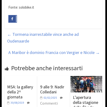
Fonte: solobike.it
←
Tormena inarrestabile vince anche ad
Oudenaarde
A Maribor è dominio Francia con Vergier e Nicole
→
Potrebbe anche interessarti
MSA: la gallery
9 alle 9: Nadir
della 2^
Colledani
giornata
L’apertura
02/02/2025
della stagione
30/08/2019
Commenti