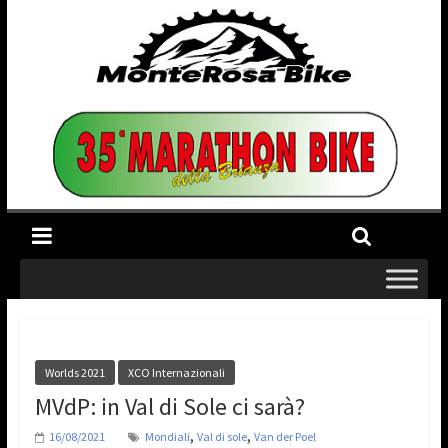
Worlds 2021
XCO Internazionali
MVdP: in Val di Sole ci sarà?
,
,
16/08/2021
Mondiali
Val di sole
Van der Poel