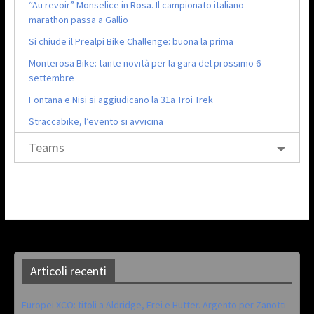
“Au revoir” Monselice in Rosa. Il campionato italiano
marathon passa a Gallio
Si chiude il Prealpi Bike Challenge: buona la prima
Monterosa Bike: tante novità per la gara del prossimo 6
settembre
Fontana e Nisi si aggiudicano la 31a Troi Trek
Straccabike, l’evento si avvicina
Teams
Articoli recenti
Europei XCO: titoli a Aldridge, Frei e Hutter. Argento per Zanotti