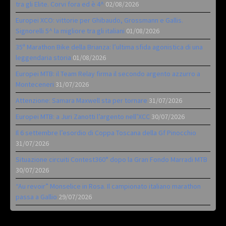
tra gli Elite. Corvi fora ed è 4^
02/08/2026
Europei XCO: vittorie per Ghibaudo, Grossmann e Gallis.
Signorelli 5^ la migliore tra gli italiani
01/08/2026
35ª Marathon Bike della Brianza: l’ultima sfida agonistica di una
leggendaria storia
01/08/2026
Europei MTB: il Team Relay firma il secondo argento azzurro a
Monteceneri
31/07/2026
Attenzione: Samara Maxwell sta per tornare
31/07/2026
Europei MTB: a Juri Zanotti l’argento nell’XCC
30/07/2026
Il 6 settembre l’esordio di Coppa Toscana della Gf Pinocchio
31/07/2026
Situazione circuiti Contest360° dopo la Gran Fondo Marradi MTB
30/07/2026
“Au revoir” Monselice in Rosa. Il campionato italiano marathon
passa a Gallio
29/07/2026